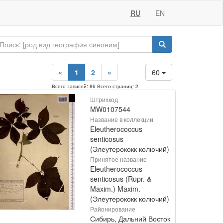
RU
EN
«
1
2
»
60
Всего записей: 86 Всего страниц: 2
Штрихкод
MW0107544
Название в коллекции
Eleutherococcus
senticosus
(Элеутерококк колючий)
Принятое название
Eleutherococcus
senticosus (Rupr. &
Maxim.) Maxim.
(Элеутерококк колючий)
Районирование
Сибирь, Дальний Восток