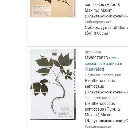
senticosus (Rupr. &
Maxim.) Maxim.
(Элеутерококк колючи
Районирование
Сибирь, Дальний Вост
(S6) (Россия)
Штрихкод
MW0970573 (
есть
связанные записи в
iNaturalist
)
Название в коллекции
Eleutherococcus
senticosus
(Элеутерококк колючи
Принятое название
Eleutherococcus
senticosus (Rupr. &
Maxim.) Maxim.
(Элеутерококк колючи
Районирование