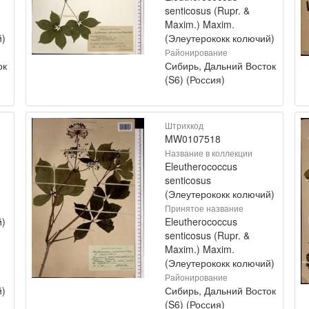
senticosus (Rupr. &
Maxim.) Maxim.
й)
(Элеутерококк колючий)
Районирование
ок
Сибирь, Дальний Восток
(S6) (Россия)
Штрихкод
MW0107518
Название в коллекции
Eleutherococcus
senticosus
(Элеутерококк колючий)
Принятое название
й)
Eleutherococcus
senticosus (Rupr. &
Maxim.) Maxim.
(Элеутерококк колючий)
Районирование
й)
Сибирь, Дальний Восток
(S6) (Россия)