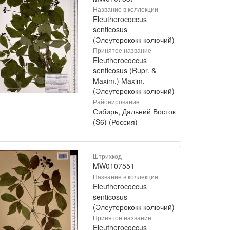
Название в коллекции
Eleutherococcus
senticosus
(Элеутерококк колючий)
Принятое название
Eleutherococcus
senticosus (Rupr. &
Maxim.) Maxim.
(Элеутерококк колючий)
Районирование
Сибирь, Дальний Восток
(S6) (Россия)
Штрихкод
MW0107551
Название в коллекции
Eleutherococcus
senticosus
(Элеутерококк колючий)
Принятое название
Eleutherococcus