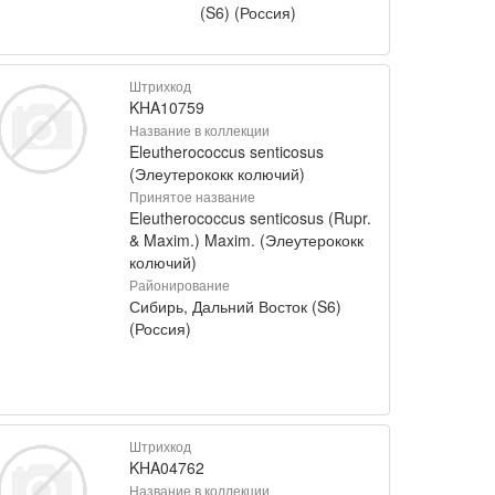
(S6) (Россия)
Штрихкод
KHA10759
Название в коллекции
Eleutherococcus senticosus
(Элеутерококк колючий)
Принятое название
Eleutherococcus senticosus (Rupr.
& Maxim.) Maxim. (Элеутерококк
колючий)
Районирование
Сибирь, Дальний Восток (S6)
(Россия)
Штрихкод
KHA04762
Название в коллекции