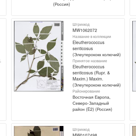
(Россия)
Штрихкод
MW1062072
Название в коллекции
Eleutherococcus
senticosus
(Элеутерококк колючий)
.
Принятое название
Eleutherococcus
senticosus (Rupr. &
Maxim.) Maxim.
(Элеутерококк колючий)
Районирование
Восточная Европа,
Северо-Западный
район (E2) (Россия)
Штрихкод
MW0107498