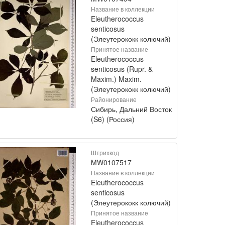
Название в коллекции
Eleutherococcus
senticosus
(Элеутерококк колючий)
Принятое название
Eleutherococcus
senticosus (Rupr. &
Maxim.) Maxim.
(Элеутерококк колючий)
Районирование
Сибирь, Дальний Восток
(S6) (Россия)
Штрихкод
MW0107517
Название в коллекции
Eleutherococcus
senticosus
(Элеутерококк колючий)
Принятое название
Eleutherococcus