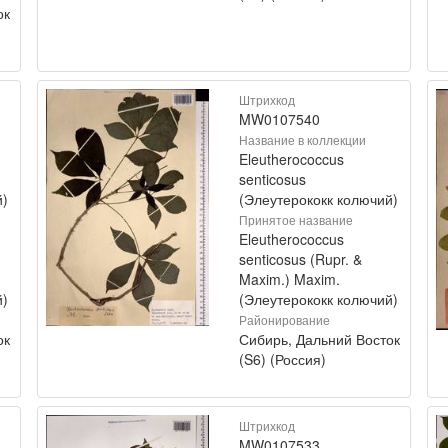
ок
Штрихкод
MW0107540
Название в коллекции
Eleutherococcus
senticosus
й)
(Элеутерококк колючий)
Принятое название
Eleutherococcus
senticosus (Rupr. &
Maxim.) Maxim.
й)
(Элеутерококк колючий)
Районирование
ок
Сибирь, Дальний Восток
(S6) (Россия)
Штрихкод
MW0107533