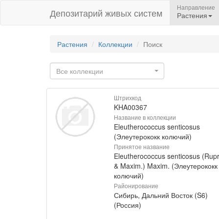
Направление
Депозитарий живых систем
Растения
Растения
Коллекции
Поиск
Все коллекции
Штрихкод
KHA00367
Название в коллекции
Eleutherococcus senticosus
(Элеутерококк колючий)
Принятое название
Eleutherococcus senticosus (Rupr
& Maxim.) Maxim. (Элеутерококк
колючий)
Районирование
Сибирь, Дальний Восток (S6)
(Россия)