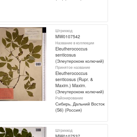
Штрихкод
MW0107542
Название в коллекции
Eleutherococcus
senticosus
(Элеутерококк колючий)
Принятое название
Eleutherococcus
senticosus (Rupr. &
Maxim.) Maxim.
(Элеутерококк колючий)
Районирование
Сибирь, Дальний Восток
(S6) (Россия)
Штрихкод
MW0107537