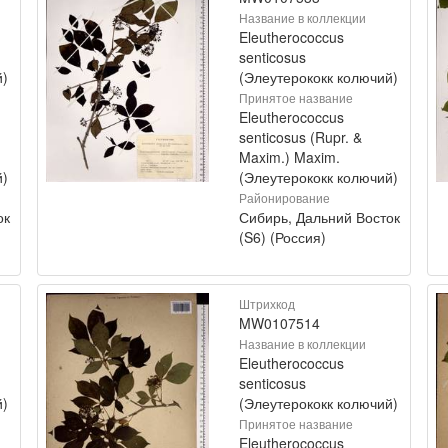
Название в коллекции
Eleutherococcus
senticosus
й)
(Элеутерококк колючий)
Принятое название
Eleutherococcus
senticosus (Rupr. &
Maxim.) Maxim.
й)
(Элеутерококк колючий)
Районирование
ок
Сибирь, Дальний Восток
(S6) (Россия)
Штрихкод
MW0107514
Название в коллекции
Eleutherococcus
senticosus
й)
(Элеутерококк колючий)
Принятое название
Eleutherococcus