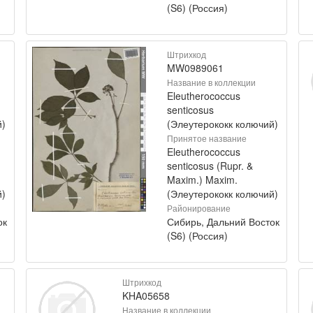
(S6) (Россия)
Штрихкод
MW0989061
Название в коллекции
Eleutherococcus
senticosus
й)
(Элеутерококк колючий)
Принятое название
Eleutherococcus
senticosus (Rupr. &
Maxim.) Maxim.
й)
(Элеутерококк колючий)
Районирование
ок
Сибирь, Дальний Восток
(S6) (Россия)
Штрихкод
KHA05658
Название в коллекции