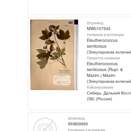
Штрихкод
MW0107545
Название в коллекции
Eleutherococcus
senticosus
(Элеутерококк колючи
Принятое название
Eleutherococcus
senticosus (Rupr. &
Maxim.) Maxim.
(Элеутерококк колючи
Районирование
Сибирь, Дальний Вост
(S6) (Россия)
Штрихкод
KHA09990
Название в коллекции