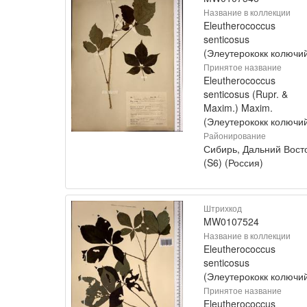
Название в коллекции
Eleutherococcus
senticosus
(Элеутерококк колючи
Принятое название
Eleutherococcus
senticosus (Rupr. &
Maxim.) Maxim.
(Элеутерококк колючи
Районирование
Сибирь, Дальний Вост
(S6) (Россия)
Штрихкод
MW0107524
Название в коллекции
Eleutherococcus
senticosus
(Элеутерококк колючи
Принятое название
Eleutherococcus