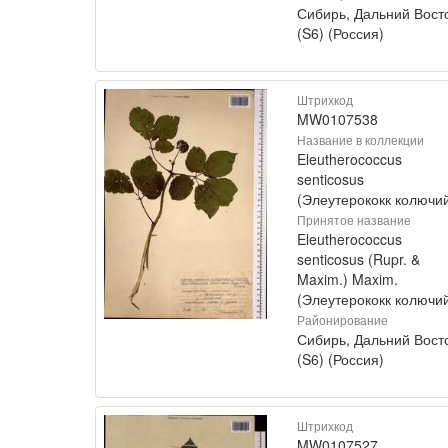
Сибирь, Дальний Вост
(S6) (Россия)
Штрихкод
MW0107538
Название в коллекции
Eleutherococcus
senticosus
(Элеутерококк колючи
Принятое название
Eleutherococcus
senticosus (Rupr. &
Maxim.) Maxim.
(Элеутерококк колючи
Районирование
Сибирь, Дальний Вост
(S6) (Россия)
Штрихкод
MW0107527