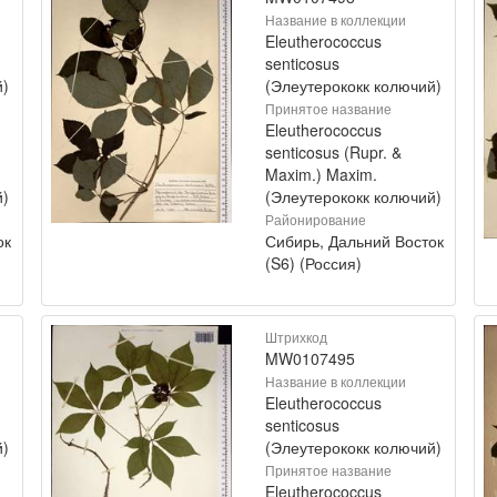
Название в коллекции
Eleutherococcus
senticosus
й)
(Элеутерококк колючий)
Принятое название
Eleutherococcus
senticosus (Rupr. &
Maxim.) Maxim.
й)
(Элеутерококк колючий)
Районирование
ок
Сибирь, Дальний Восток
(S6) (Россия)
Штрихкод
MW0107495
Название в коллекции
Eleutherococcus
senticosus
й)
(Элеутерококк колючий)
Принятое название
Eleutherococcus