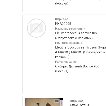
(Россия)
Штрихкод
KHA00995
Название в коллекции
Eleutherococcus senticosus
(Элеутерококк колючий)
Принятое название
Eleutherococcus senticosus (Rupr
& Maxim.) Maxim. (Элеутерококк
колючий)
Районирование
Сибирь, Дальний Восток (S6)
(Россия)
Штрихкод
MW0107546