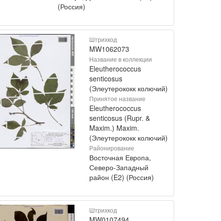
(Россия)
Штрихкод
MW1062073
Название в коллекции
Eleutherococcus
senticosus
(Элеутерококк колючий)
Принятое название
Eleutherococcus
senticosus (Rupr. &
Maxim.) Maxim.
(Элеутерококк колючий)
Районирование
Восточная Европа,
Северо-Западный
район (E2) (Россия)
Штрихкод
MW0107494