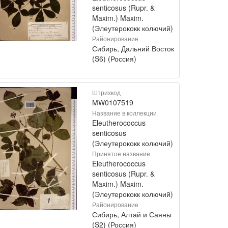
senticosus (Rupr. &
Maxim.) Maxim.
(Элеутерококк колючий)
Районирование
Сибирь, Дальний Восток
(S6) (Россия)
Штрихкод
MW0107519
Название в коллекции
Eleutherococcus
senticosus
(Элеутерококк колючий)
Принятое название
Eleutherococcus
senticosus (Rupr. &
Maxim.) Maxim.
(Элеутерококк колючий)
Районирование
Сибирь, Алтай и Саяны
(S2) (Россия)