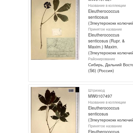
Название в коллекции
Eleutherococcus
senticosus
(Элеутерококк колючи
Принятое название
Eleutherococcus
senticosus (Rupr. &
Maxim.) Maxim.
(Элеутерококк колючи
Районирование
Сибирь, Дальний Вост
(S6) (Россия)
Штрихкод
MW0107497
Название в коллекции
Eleutherococcus
senticosus
(Элеутерококк колючи
Принятое название
Eleutherococcus