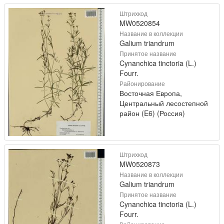
Штрихкод
MW0520854
Название в коллекции
Galium triandrum
Принятое название
Cynanchica tinctoria (L.)
Fourr.
Районирование
Восточная Европа,
Центральный лесостепной
район (E6) (Россия)
Штрихкод
MW0520873
Название в коллекции
Galium triandrum
Принятое название
Cynanchica tinctoria (L.)
Fourr.