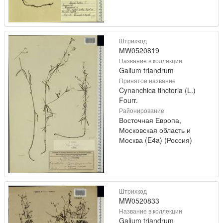
Штрихкод
MW0520819
Название в коллекции
Galium triandrum
Принятое название
Cynanchica tinctoria (L.)
Fourr.
Районирование
Восточная Европа,
Московская область и
Москва (E4a) (Россия)
Штрихкод
MW0520833
Название в коллекции
Galium triandrum