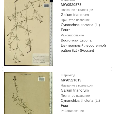
MW0520878
Название в коллекции
Galium triandrum
Принятое название
Cynanchica tinctoria (L.)
Fourr.
Районирование
Восточная Европа,
Центральный лесостепной
район (E6) (Россия)
Штрихкод
MW0521019
Название в коллекции
Galium triandrum
Принятое название
Cynanchica tinctoria (L.)
Fourr.
Районирование