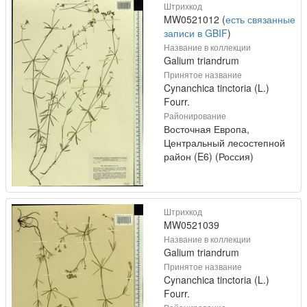
Штрихкод
MW0521012 (
есть связанные
записи в GBIF
)
Название в коллекции
Galium triandrum
Принятое название
Cynanchica tinctoria (L.)
Fourr.
Районирование
Восточная Европа,
Центральный лесостепной
район (E6) (Россия)
Штрихкод
MW0521039
Название в коллекции
Galium triandrum
Принятое название
Cynanchica tinctoria (L.)
Fourr.