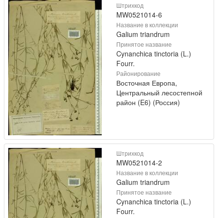
Штрихкод
MW0521014-6
Название в коллекции
Galium triandrum
Принятое название
Cynanchica tinctoria (L.)
Fourr.
Районирование
Восточная Европа,
Центральный лесостепной
район (E6) (Россия)
Штрихкод
MW0521014-2
Название в коллекции
Galium triandrum
Принятое название
Cynanchica tinctoria (L.)
Fourr.