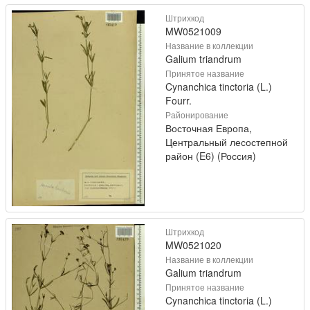
Штрихкод
MW0521009
Название в коллекции
Galium triandrum
Принятое название
Cynanchica tinctoria (L.)
Fourr.
Районирование
Восточная Европа,
Центральный лесостепной
район (E6) (Россия)
Штрихкод
MW0521020
Название в коллекции
Galium triandrum
Принятое название
Cynanchica tinctoria (L.)