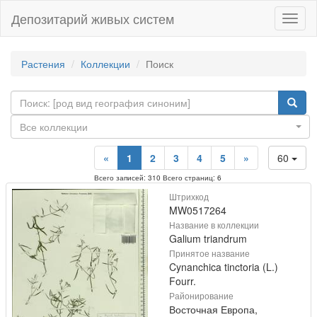
Депозитарий живых систем
Навиг
Растения
Коллекции
Поиск
Все коллекции
«
1
2
3
4
5
»
60
Всего записей: 310 Всего страниц: 6
Штрихкод
MW0517264
Название в коллекции
Galium triandrum
Принятое название
Cynanchica tinctoria (L.)
Fourr.
Районирование
Восточная Европа,