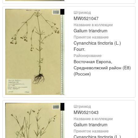
Штрихкод
MW0521047
Название в коллекции
Galium triandrum
Принятое название
Cynanchica tinctoria (L.)
Fourr.
Районирование
Восточная Европа,
Средневолжский район (E8)
(Россия)
Штрихкод
MW0521043
Название в коллекции
Galium triandrum
Принятое название
Cynanchica tinctoria (L.)