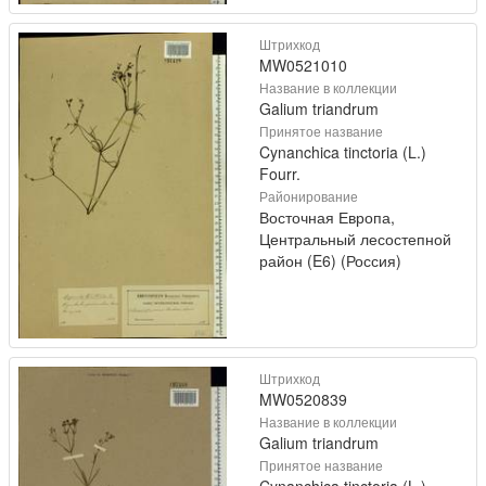
Штрихкод
MW0521010
Название в коллекции
Galium triandrum
Принятое название
Cynanchica tinctoria (L.)
Fourr.
Районирование
Восточная Европа,
Центральный лесостепной
район (E6) (Россия)
Штрихкод
MW0520839
Название в коллекции
Galium triandrum
Принятое название