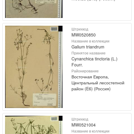
Штрихкод
MW0520850
Название в коллекции
Galium triandrum
Принятое название
Cynanchica tinctoria (L.)
Fourr.
Районирование
Восточная Европа,
Центральный лесостепной
район (E6) (Россия)
Штрихкод
MW0521004
Название в коллекции