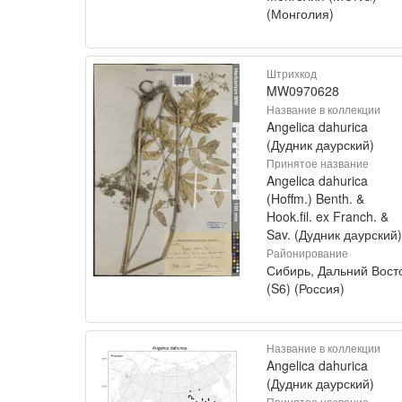
(Монголия)
Штрихкод
MW0970628
Название в коллекции
Angelica dahurica
(Дудник даурский)
Принятое название
Angelica dahurica
(Hoffm.) Benth. &
Hook.fil. ex Franch. &
Sav. (Дудник даурский)
Районирование
Сибирь, Дальний Вост
(S6) (Россия)
Название в коллекции
Angelica dahurica
(Дудник даурский)
Принятое название