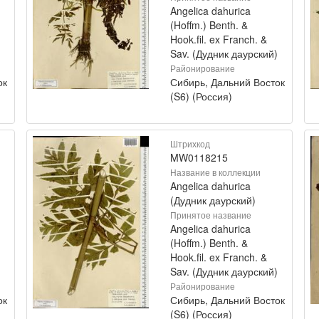
Angelica dahurica
(Hoffm.) Benth. &
Hook.fil. ex Franch. &
Sav. (Дудник даурский)
Районирование
ок
Сибирь, Дальний Восток
(S6) (Россия)
Штрихкод
MW0118215
Название в коллекции
Angelica dahurica
(Дудник даурский)
Принятое название
Angelica dahurica
(Hoffm.) Benth. &
Hook.fil. ex Franch. &
Sav. (Дудник даурский)
Районирование
ок
Сибирь, Дальний Восток
(S6) (Россия)