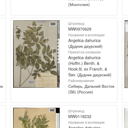
(Монголия)
Штрихкод
MW0970629
Название в коллекции
Angelica dahurica
(Дудник даурский)
Принятое название
Angelica dahurica
(Hoffm.) Benth. &
Hook.fil. ex Franch. &
Sav. (Дудник даурский)
Районирование
ок
Сибирь, Дальний Восток
(S6) (Россия)
Штрихкод
MW0118232
Название в коллекции
Angelica dahurica