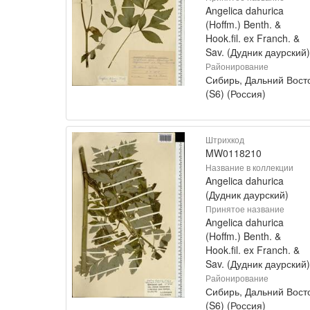
Angelica dahurica
(Hoffm.) Benth. &
Hook.fil. ex Franch. &
Sav. (Дудник даурский)
Районирование
Сибирь, Дальний Вост
(S6) (Россия)
Штрихкод
MW0118210
Название в коллекции
Angelica dahurica
(Дудник даурский)
Принятое название
Angelica dahurica
(Hoffm.) Benth. &
Hook.fil. ex Franch. &
Sav. (Дудник даурский)
Районирование
Сибирь, Дальний Вост
(S6) (Россия)