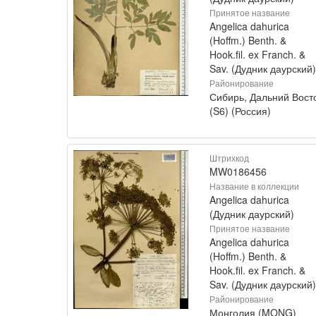
Принятое название
Angelica dahurica
(Hoffm.) Benth. &
Hook.fil. ex Franch. &
Sav. (Дудник даурский)
Районирование
Сибирь, Дальний Вост
(S6) (Россия)
Штрихкод
MW0186456
Название в коллекции
Angelica dahurica
(Дудник даурский)
Принятое название
Angelica dahurica
(Hoffm.) Benth. &
Hook.fil. ex Franch. &
Sav. (Дудник даурский)
Районирование
Монголия (MONG)