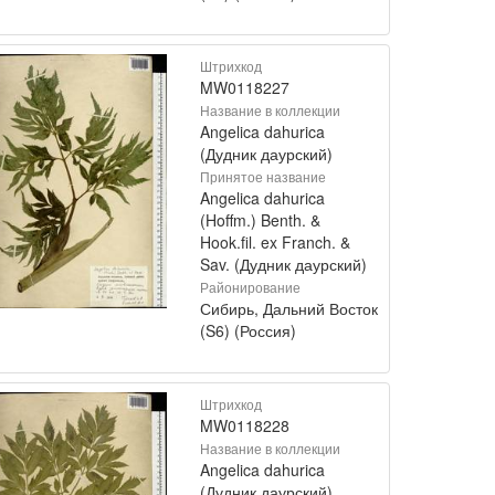
Штрихкод
MW0118227
Название в коллекции
Angelica dahurica
(Дудник даурский)
Принятое название
Angelica dahurica
(Hoffm.) Benth. &
Hook.fil. ex Franch. &
Sav. (Дудник даурский)
Районирование
Сибирь, Дальний Восток
(S6) (Россия)
Штрихкод
MW0118228
Название в коллекции
Angelica dahurica
(Дудник даурский)