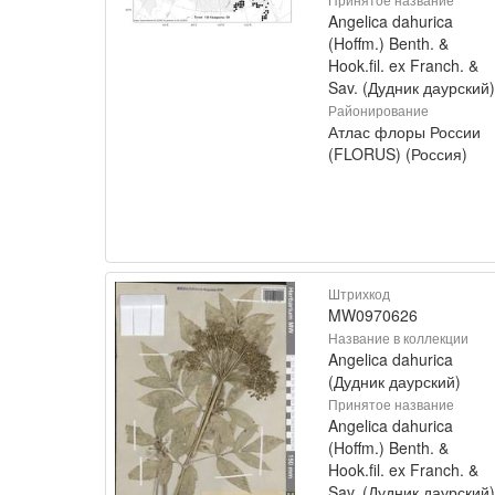
Angelica dahurica
(Hoffm.) Benth. &
Hook.fil. ex Franch. &
Sav. (Дудник даурский)
Районирование
Атлас флоры России
(FLORUS) (Россия)
Штрихкод
MW0970626
Название в коллекции
Angelica dahurica
(Дудник даурский)
Принятое название
Angelica dahurica
(Hoffm.) Benth. &
Hook.fil. ex Franch. &
Sav. (Дудник даурский)