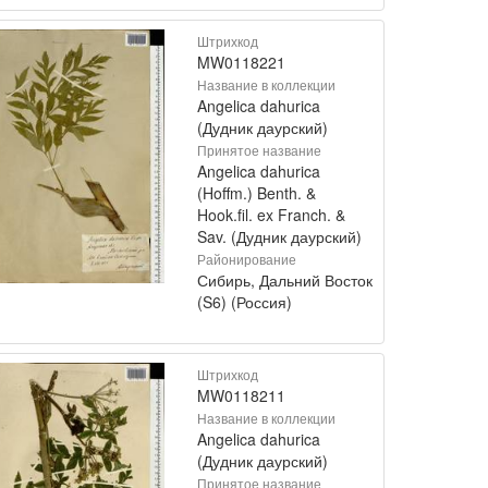
Штрихкод
MW0118221
Название в коллекции
Angelica dahurica
(Дудник даурский)
Принятое название
Angelica dahurica
(Hoffm.) Benth. &
Hook.fil. ex Franch. &
Sav. (Дудник даурский)
Районирование
Сибирь, Дальний Восток
(S6) (Россия)
Штрихкод
MW0118211
Название в коллекции
Angelica dahurica
(Дудник даурский)
Принятое название