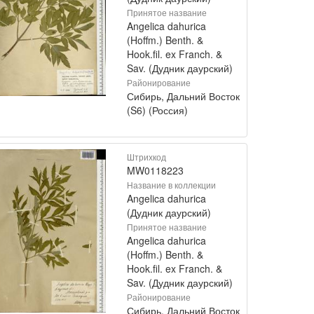
Принятое название
Angelica dahurica
(Hoffm.) Benth. &
Hook.fil. ex Franch. &
Sav. (Дудник даурский)
Районирование
Сибирь, Дальний Восток
(S6) (Россия)
Штрихкод
MW0118223
Название в коллекции
Angelica dahurica
(Дудник даурский)
Принятое название
Angelica dahurica
(Hoffm.) Benth. &
Hook.fil. ex Franch. &
Sav. (Дудник даурский)
Районирование
Сибирь, Дальний Восток