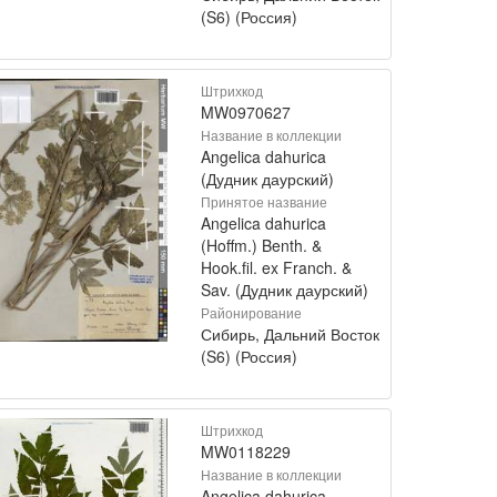
(S6) (Россия)
Штрихкод
MW0970627
Название в коллекции
Angelica dahurica
(Дудник даурский)
Принятое название
Angelica dahurica
(Hoffm.) Benth. &
Hook.fil. ex Franch. &
Sav. (Дудник даурский)
Районирование
Сибирь, Дальний Восток
(S6) (Россия)
Штрихкод
MW0118229
Название в коллекции
Angelica dahurica