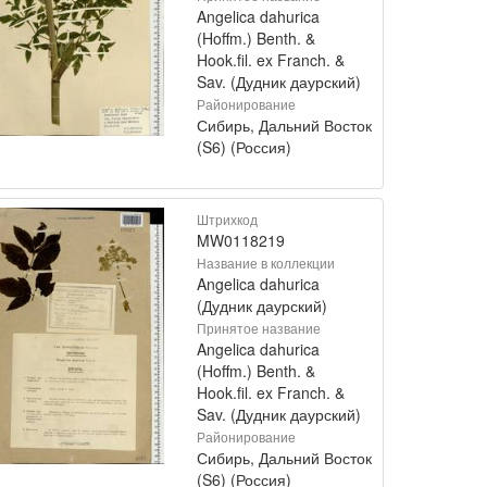
Angelica dahurica
(Hoffm.) Benth. &
Hook.fil. ex Franch. &
Sav. (Дудник даурский)
Районирование
Сибирь, Дальний Восток
(S6) (Россия)
Штрихкод
MW0118219
Название в коллекции
Angelica dahurica
(Дудник даурский)
Принятое название
Angelica dahurica
(Hoffm.) Benth. &
Hook.fil. ex Franch. &
Sav. (Дудник даурский)
Районирование
Сибирь, Дальний Восток
(S6) (Россия)