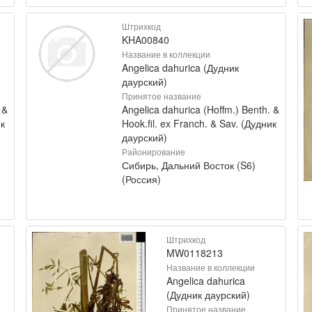
Штрихкод
KHA00840
Название в коллекции
Angelica dahurica (Дудник
даурский)
Принятое название
 &
Angelica dahurica (Hoffm.) Benth. &
ик
Hook.fil. ex Franch. & Sav. (Дудник
даурский)
Районирование
Сибирь, Дальний Восток (S6)
(Россия)
Штрихкод
MW0118213
Название в коллекции
Angelica dahurica
(Дудник даурский)
Принятое название