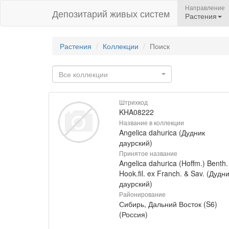
Направление
Депозитарий живых систем
Растения
Растения
Коллекции
Поиск
Все коллекции
Штрихкод
KHA08222
Название в коллекции
Angelica dahurica (Дудник
даурский)
Принятое название
Angelica dahurica (Hoffm.) Benth.
Hook.fil. ex Franch. & Sav. (Дудн
даурский)
Районирование
Сибирь, Дальний Восток (S6)
(Россия)