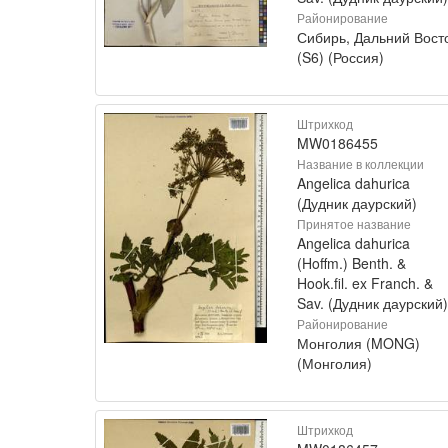
Районирование
Сибирь, Дальний Вост
(S6) (Россия)
Штрихкод
MW0186455
Название в коллекции
Angelica dahurica
(Дудник даурский)
Принятое название
Angelica dahurica
(Hoffm.) Benth. &
Hook.fil. ex Franch. &
Sav. (Дудник даурский)
Районирование
Монголия (MONG)
(Монголия)
Штрихкод