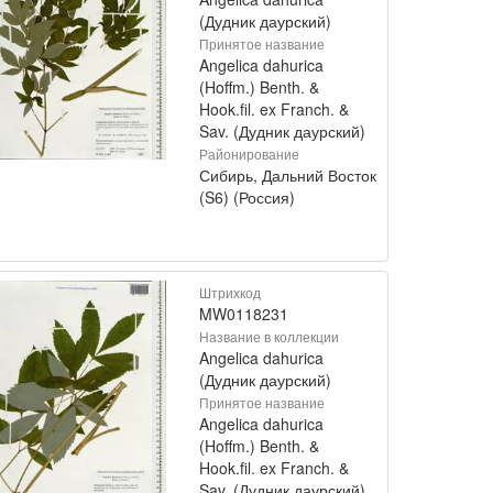
(Дудник даурский)
Принятое название
Angelica dahurica
(Hoffm.) Benth. &
Hook.fil. ex Franch. &
Sav. (Дудник даурский)
Районирование
Сибирь, Дальний Восток
(S6) (Россия)
Штрихкод
MW0118231
Название в коллекции
Angelica dahurica
(Дудник даурский)
Принятое название
Angelica dahurica
(Hoffm.) Benth. &
Hook.fil. ex Franch. &
Sav. (Дудник даурский)