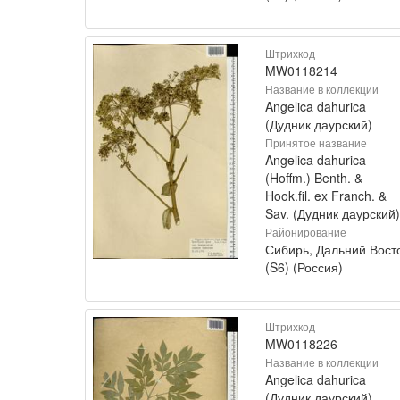
Штрихкод
MW0118214
Название в коллекции
Angelica dahurica
(Дудник даурский)
Принятое название
Angelica dahurica
(Hoffm.) Benth. &
Hook.fil. ex Franch. &
Sav. (Дудник даурский)
Районирование
Сибирь, Дальний Вост
(S6) (Россия)
Штрихкод
MW0118226
Название в коллекции
Angelica dahurica
(Дудник даурский)