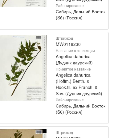
Районирование
Сибирь, Дальний Восток
(S6) (Россия)
Штрихкод
MW0118230
Название в коллекции
Angelica dahurica
(Дудник даурский)
Принятое название
Angelica dahurica
(Hoffm.) Benth. &
Hook.fil. ex Franch. &
Sav. (Дудник даурский)
Районирование
Сибирь, Дальний Восток
(S6) (Россия)
Штрихкод