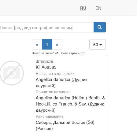
RU
EN
«
1
»
60
Всего записей: 41 Всего страниц: 1
Штрихкод
KHA08583
Название в коллекции
Angelica dahurica (Дудник
даурский)
Принятое название
Angelica dahurica (Hoffm.) Benth. &
Hook.fil. ex Franch. & Sav. (Дудник
даурский)
Районирование
Сибирь, Дальний Восток (S6)
(Россия)