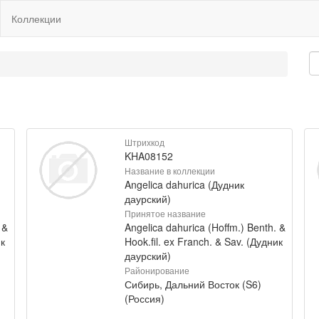
Коллекции
Штрихкод
KHA08152
Название в коллекции
Angelica dahurica (Дудник
даурский)
Принятое название
 &
Angelica dahurica (Hoffm.) Benth. &
ик
Hook.fil. ex Franch. & Sav. (Дудник
даурский)
Районирование
Сибирь, Дальний Восток (S6)
(Россия)