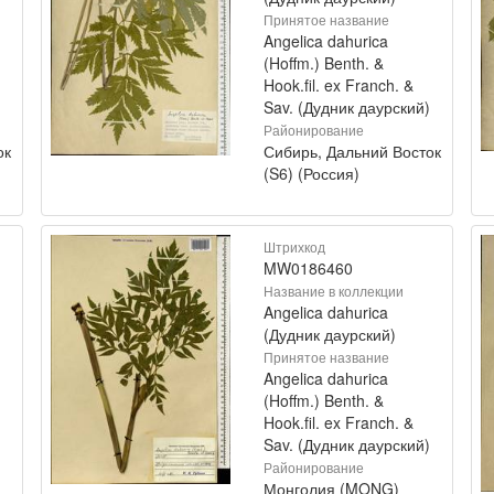
Принятое название
Angelica dahurica
(Hoffm.) Benth. &
Hook.fil. ex Franch. &
Sav. (Дудник даурский)
Районирование
ок
Сибирь, Дальний Восток
(S6) (Россия)
Штрихкод
MW0186460
Название в коллекции
Angelica dahurica
(Дудник даурский)
Принятое название
Angelica dahurica
(Hoffm.) Benth. &
Hook.fil. ex Franch. &
Sav. (Дудник даурский)
Районирование
Монголия (MONG)