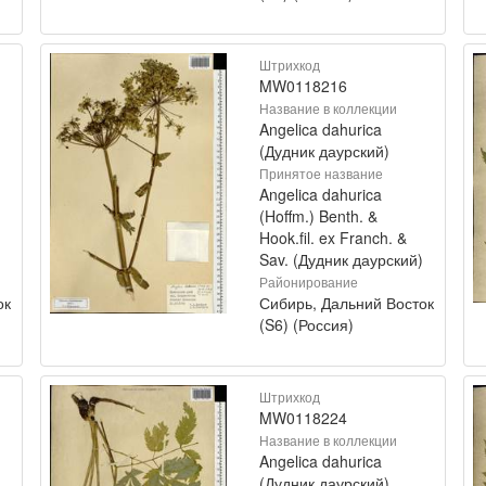
Штрихкод
MW0118216
Название в коллекции
Angelica dahurica
(Дудник даурский)
Принятое название
Angelica dahurica
(Hoffm.) Benth. &
Hook.fil. ex Franch. &
Sav. (Дудник даурский)
Районирование
ок
Сибирь, Дальний Восток
(S6) (Россия)
Штрихкод
MW0118224
Название в коллекции
Angelica dahurica
(Дудник даурский)