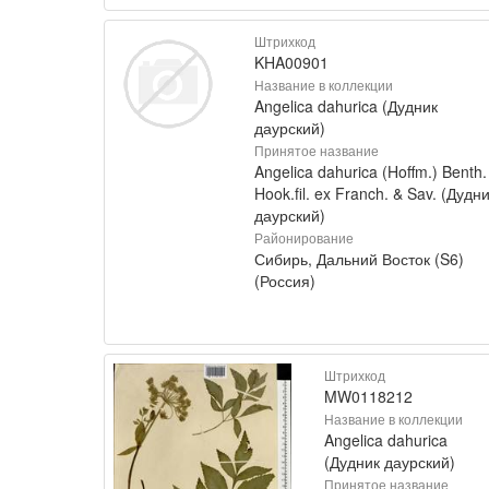
Штрихкод
KHA00901
Название в коллекции
Angelica dahurica (Дудник
даурский)
Принятое название
Angelica dahurica (Hoffm.) Benth.
Hook.fil. ex Franch. & Sav. (Дудн
даурский)
Районирование
Сибирь, Дальний Восток (S6)
(Россия)
Штрихкод
MW0118212
Название в коллекции
Angelica dahurica
(Дудник даурский)
Принятое название