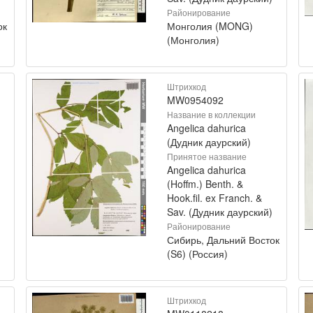
Районирование
ок
Монголия (MONG)
(Монголия)
Штрихкод
MW0954092
Название в коллекции
Angelica dahurica
(Дудник даурский)
Принятое название
Angelica dahurica
(Hoffm.) Benth. &
Hook.fil. ex Franch. &
Sav. (Дудник даурский)
Районирование
Сибирь, Дальний Восток
(S6) (Россия)
Штрихкод