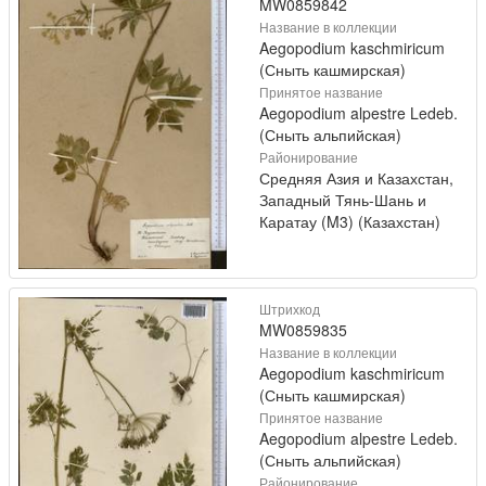
MW0859842
Название в коллекции
Aegopodium kaschmiricum
(Сныть кашмирская)
Принятое название
Aegopodium alpestre Ledeb.
(Сныть альпийская)
Районирование
Средняя Азия и Казахстан,
Западный Тянь-Шань и
Каратау (M3) (Казахстан)
Штрихкод
MW0859835
Название в коллекции
Aegopodium kaschmiricum
(Сныть кашмирская)
Принятое название
Aegopodium alpestre Ledeb.
(Сныть альпийская)
Районирование