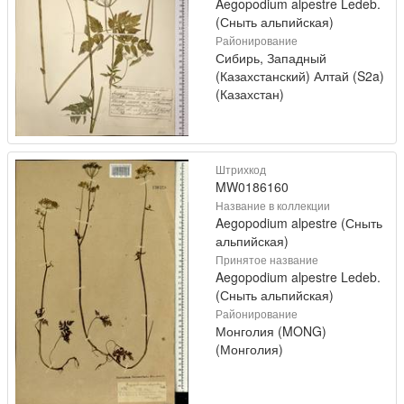
Aegopodium alpestre Ledeb.
(Сныть альпийская)
Районирование
Сибирь, Западный
(Казахстанский) Алтай (S2a)
(Казахстан)
Штрихкод
MW0186160
Название в коллекции
Aegopodium alpestre (Сныть
альпийская)
Принятое название
Aegopodium alpestre Ledeb.
(Сныть альпийская)
Районирование
Монголия (MONG)
(Монголия)