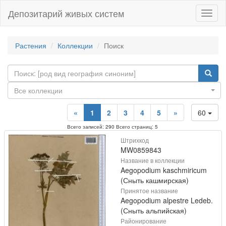
Депозитарий живых систем
Навиг
Растения
Коллекции
Поиск
Все коллекции
«
1
2
3
4
5
»
60
Всего записей: 290 Всего страниц: 5
Штрихкод
MW0859843
Название в коллекции
Aegopodium kaschmiricum
(Сныть кашмирская)
Принятое название
Aegopodium alpestre Ledeb.
(Сныть альпийская)
Районирование