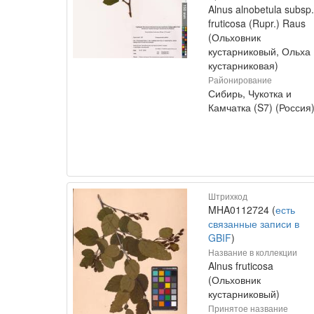
Alnus alnobetula subsp.
fruticosa (Rupr.) Raus
(Ольховник
кустарниковый, Ольха
кустарниковая)
Районирование
Сибирь, Чукотка и
Камчатка (S7) (Россия
Штрихкод
MHA0112724 (
есть
связанные записи в
GBIF
)
Название в коллекции
Alnus fruticosa
(Ольховник
кустарниковый)
Принятое название