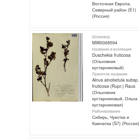
Восточная Европа,
Северный район (E1)
(Россия)
Штрихкод
MW0068594
Название в коллекции
Duschekia fruticosa
(Ольховник
кустарниковый)
Принятое название
Alnus alnobetula subsp.
fruticosa (Rupr.) Raus
(Ольховник
кустарниковый, Ольха
кустарниковая)
Районирование
Сибирь, Чукотка и
Камчатка (S7) (Россия