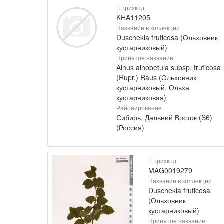
Штрихкод
KHA11205
Название в коллекции
Duschekia fruticosa (Ольховник
кустарниковый)
Принятое название
Alnus alnobetula subsp. fruticosa
(Rupr.) Raus (Ольховник
кустарниковый, Ольха
кустарниковая)
Районирование
Сибирь, Дальний Восток (S6)
(Россия)
Штрихкод
MAG0019279
Название в коллекции
Duschekia fruticosa
(Ольховник
кустарниковый)
Принятое название