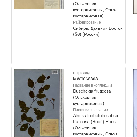
(Ольховник
кустарниковый, Ольха
кустарниковая)
Районирование
Сибирь, Дальний Восток
(S6) (Россия)
Штрихкод
MW0068808
Название в коллекции
Duschekia fruticosa
(Ольховник
кустарниковый)
Принятое название
Alnus alnobetula subsp.
fruticosa (Rupr.) Raus
(Ольховник
кустарниковый, Ольха