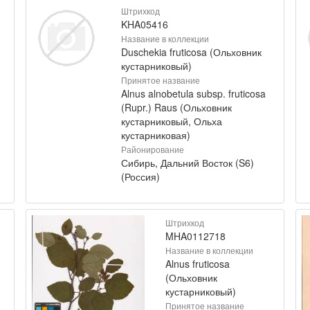
Штрихкод
KHA05416
Название в коллекции
Duschekia fruticosa (Ольховник
кустарниковый)
Принятое название
Alnus alnobetula subsp. fruticosa
(Rupr.) Raus (Ольховник
кустарниковый, Ольха
кустарниковая)
Районирование
Сибирь, Дальний Восток (S6)
(Россия)
Штрихкод
MHA0112718
Название в коллекции
Alnus fruticosa
(Ольховник
кустарниковый)
Принятое название