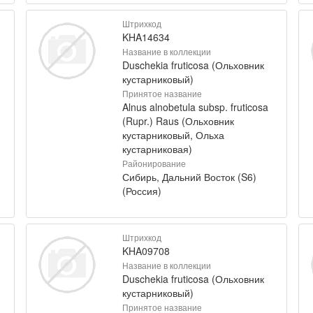
Штрихкод
KHA14634
Название в коллекции
Duschekia fruticosa (Ольховник
кустарниковый)
Принятое название
Alnus alnobetula subsp. fruticosa
(Rupr.) Raus (Ольховник
кустарниковый, Ольха
кустарниковая)
Районирование
Сибирь, Дальний Восток (S6)
(Россия)
Штрихкод
KHA09708
Название в коллекции
Duschekia fruticosa (Ольховник
кустарниковый)
Принятое название