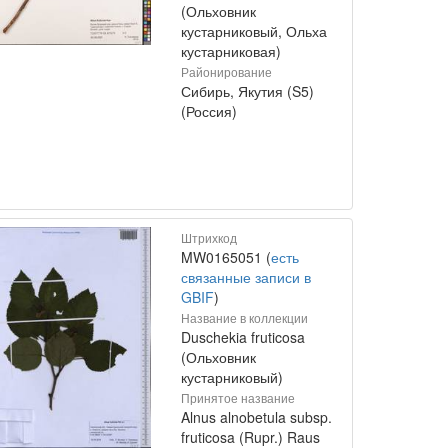
(Ольховник
кустарниковый, Ольха
кустарниковая)
Районирование
Сибирь, Якутия (S5)
(Россия)
Штрихкод
MW0165051 (
есть
связанные записи в
GBIF
)
Название в коллекции
Duschekia fruticosa
(Ольховник
кустарниковый)
Принятое название
Alnus alnobetula subsp.
fruticosa (Rupr.) Raus