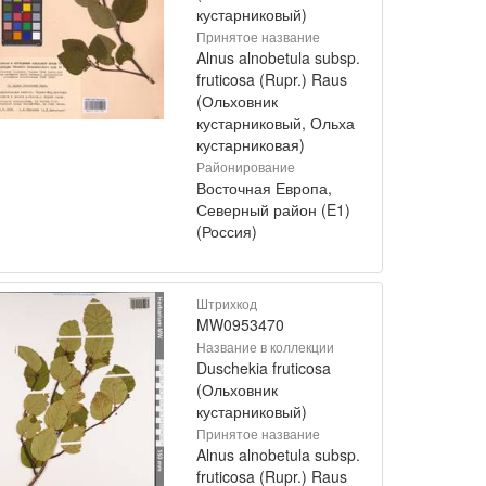
кустарниковый)
Принятое название
Alnus alnobetula subsp.
fruticosa (Rupr.) Raus
(Ольховник
кустарниковый, Ольха
кустарниковая)
Районирование
Восточная Европа,
Северный район (E1)
(Россия)
Штрихкод
MW0953470
Название в коллекции
Duschekia fruticosa
(Ольховник
кустарниковый)
Принятое название
Alnus alnobetula subsp.
fruticosa (Rupr.) Raus