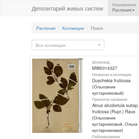
Направление
Депозитарий живых систем
Растения
Растения
Коллекции
Поиск
Все коллекции
Штрихкод
MW0314327
Название в коллекции
Duschekia fruticosa
(Ольховник
кустарниковый)
Принятое название
Alnus alnobetula subsp.
fruticosa (Rupr.) Raus
(Ольховник
кустарниковый, Ольха
кустарниковая)
Районирование