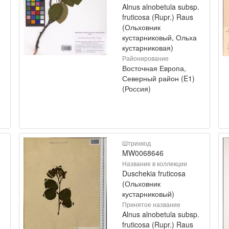
Alnus alnobetula subsp.
fruticosa (Rupr.) Raus
(Ольховник
кустарниковый, Ольха
кустарниковая)
Районирование
Восточная Европа,
)
Северный район (E1)
(Россия)
Штрихкод
MW0068646
Название в коллекции
Duschekia fruticosa
(Ольховник
кустарниковый)
Принятое название
Alnus alnobetula subsp.
fruticosa (Rupr.) Raus