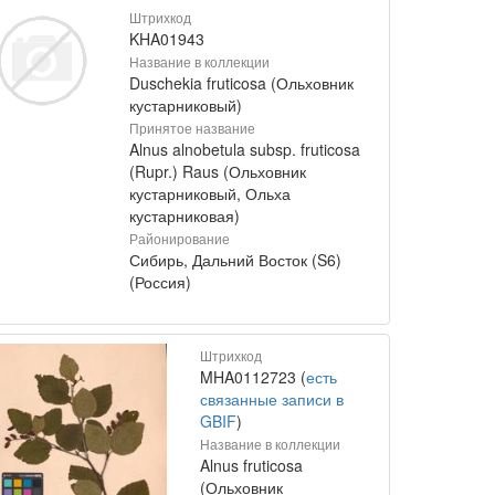
Штрихкод
KHA01943
Название в коллекции
Duschekia fruticosa (Ольховник
кустарниковый)
Принятое название
Alnus alnobetula subsp. fruticosa
(Rupr.) Raus (Ольховник
кустарниковый, Ольха
кустарниковая)
Районирование
Сибирь, Дальний Восток (S6)
(Россия)
Штрихкод
MHA0112723 (
есть
связанные записи в
GBIF
)
Название в коллекции
Alnus fruticosa
(Ольховник