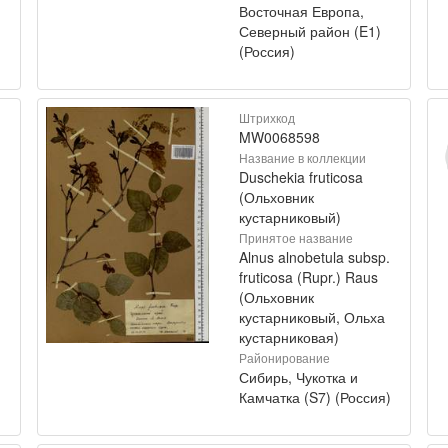
Восточная Европа,
Северный район (E1)
(Россия)
Штрихкод
MW0068598
Название в коллекции
Duschekia fruticosa
(Ольховник
кустарниковый)
Принятое название
Alnus alnobetula subsp.
fruticosa (Rupr.) Raus
(Ольховник
кустарниковый, Ольха
кустарниковая)
Районирование
Сибирь, Чукотка и
)
Камчатка (S7) (Россия)