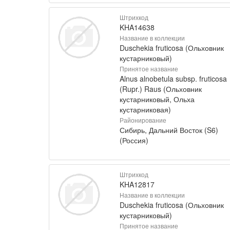
Штрихкод
KHA14638
Название в коллекции
Duschekia fruticosa (Ольховник
кустарниковый)
Принятое название
Alnus alnobetula subsp. fruticosa
(Rupr.) Raus (Ольховник
кустарниковый, Ольха
кустарниковая)
Районирование
Сибирь, Дальний Восток (S6)
(Россия)
Штрихкод
KHA12817
Название в коллекции
Duschekia fruticosa (Ольховник
кустарниковый)
Принятое название