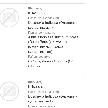
Штрихкод
KHA14465
Название в коллекции
Duschekia fruticosa (Ольховник
кустарниковый)
Принятое название
Alnus alnobetula subsp. fruticosa
(Rupr.) Raus (Ольховник
кустарниковый, Ольха
кустарниковая)
Районирование
Сибирь, Дальний Восток (S6)
(Россия)
Штрихкод
KHA09248
Название в коллекции
Duschekia fruticosa (Ольховник
кустарниковый)
Принятое название