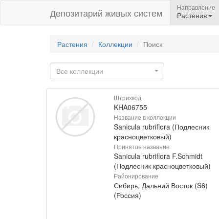
Направление
Депозитарий живых систем
Растения
Растения
Коллекции
Поиск
Все коллекции
Штрихкод
KHA06755
Название в коллекции
Sanicula rubriflora (Подлесник
красноцветковый)
Принятое название
Sanicula rubriflora F.Schmidt
(Подлесник красноцветковый)
Районирование
Сибирь, Дальний Восток (S6)
(Россия)