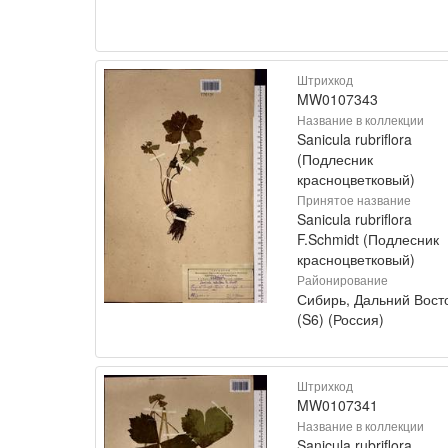
Штрихкод
MW0107343
Название в коллекции
Sanicula rubriflora
(Подлесник
красноцветковый)
Принятое название
Sanicula rubriflora
F.Schmidt (Подлесник
красноцветковый)
Районирование
Сибирь, Дальний Вост
(S6) (Россия)
Штрихкод
MW0107341
Название в коллекции
Sanicula rubriflora