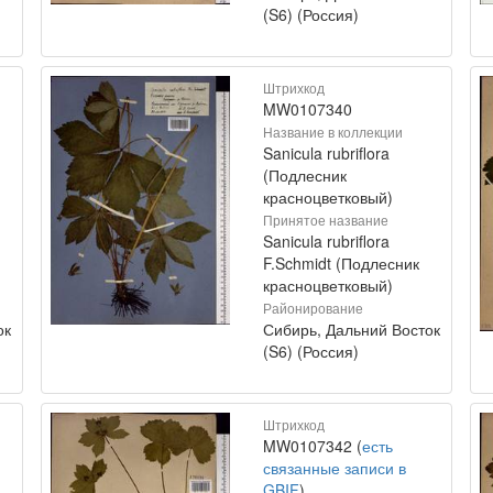
(S6) (Россия)
Штрихкод
MW0107340
Название в коллекции
Sanicula rubriflora
(Подлесник
красноцветковый)
Принятое название
Sanicula rubriflora
F.Schmidt (Подлесник
красноцветковый)
Районирование
ок
Сибирь, Дальний Восток
(S6) (Россия)
Штрихкод
MW0107342 (
есть
связанные записи в
GBIF
)