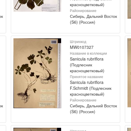
красноцветковый)
Районирование
ок
Сибирь, Дальний Восток
(S6) (Россия)
Штрихкод
MW0107327
Название в коллекции
Sanicula rubriflora
(Подлесник
красноцветковый)
Принятое название
Sanicula rubriflora
F.Schmidt (Подлесник
красноцветковый)
Районирование
ок
Сибирь, Дальний Восток
(S6) (Россия)
Штрихкод