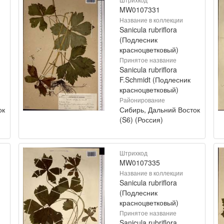
MW0107331
Название в коллекции
Sanicula rubriflora
(Подлесник
красноцветковый)
Принятое название
Sanicula rubriflora
F.Schmidt (Подлесник
красноцветковый)
Районирование
ок
Сибирь, Дальний Восток
(S6) (Россия)
Штрихкод
MW0107335
Название в коллекции
Sanicula rubriflora
(Подлесник
красноцветковый)
Принятое название
Sanicula rubriflora