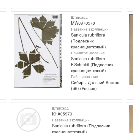
Штрихкод
MW0970578
Название в коллекции
Sanicula rubriflora
(Подлесник
красноцветковый)
Принятое название
Sanicula rubriflora
F.Schmidt (Подлесник
красноцветковый)
Районирование
Сибирь, Дальний Восток
(S6) (Россия)
Штрихкод
KHA05970
Название в коллекции
Sanicula rubriflora (Подлесник
красноцветковый)