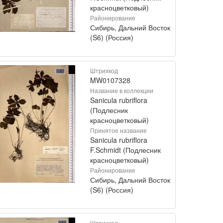
красноцветковый)
Районирование
Сибирь, Дальний Восток
(S6) (Россия)
Штрихкод
MW0107328
Название в коллекции
Sanicula rubriflora
(Подлесник
красноцветковый)
Принятое название
Sanicula rubriflora
F.Schmidt (Подлесник
красноцветковый)
Районирование
Сибирь, Дальний Восток
(S6) (Россия)
Штрихкод