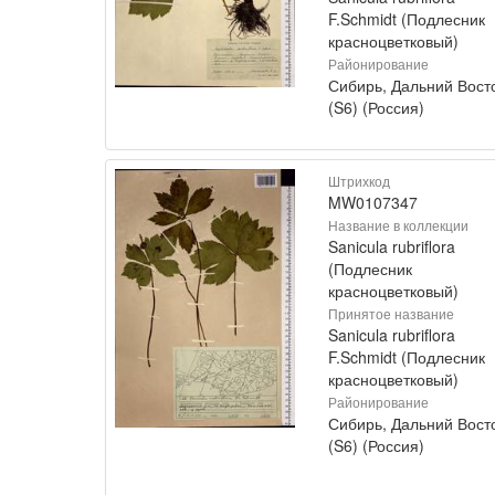
F.Schmidt (Подлесник
красноцветковый)
Районирование
Сибирь, Дальний Вост
(S6) (Россия)
Штрихкод
MW0107347
Название в коллекции
Sanicula rubriflora
(Подлесник
красноцветковый)
Принятое название
Sanicula rubriflora
F.Schmidt (Подлесник
красноцветковый)
Районирование
Сибирь, Дальний Вост
(S6) (Россия)