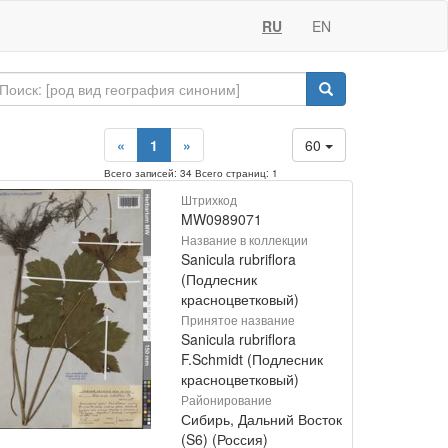
RU
EN
«
1
»
60
Всего записей: 34 Всего страниц: 1
Штрихкод
MW0989071
Название в коллекции
Sanicula rubriflora
(Подлесник
красноцветковый)
Принятое название
Sanicula rubriflora
F.Schmidt (Подлесник
красноцветковый)
Районирование
Сибирь, Дальний Восток
(S6) (Россия)