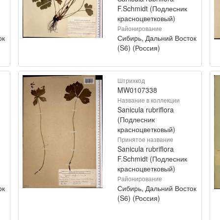
F.Schmidt (Подлесник
красноцветковый)
Районирование
ок
Сибирь, Дальний Восток
(S6) (Россия)
Штрихкод
MW0107338
Название в коллекции
Sanicula rubriflora
(Подлесник
красноцветковый)
Принятое название
Sanicula rubriflora
F.Schmidt (Подлесник
красноцветковый)
Районирование
ок
Сибирь, Дальний Восток
(S6) (Россия)