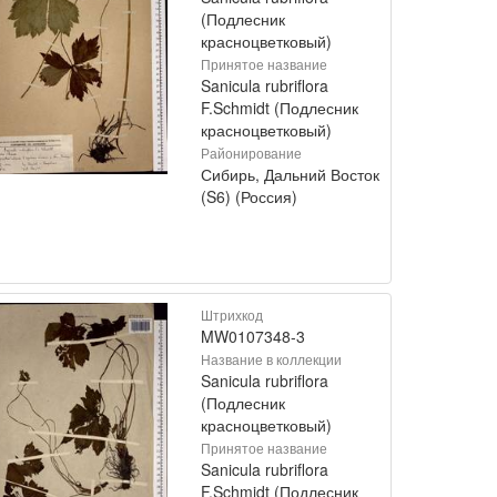
(Подлесник
красноцветковый)
Принятое название
Sanicula rubriflora
F.Schmidt (Подлесник
красноцветковый)
Районирование
Сибирь, Дальний Восток
(S6) (Россия)
Штрихкод
MW0107348-3
Название в коллекции
Sanicula rubriflora
(Подлесник
красноцветковый)
Принятое название
Sanicula rubriflora
F.Schmidt (Подлесник