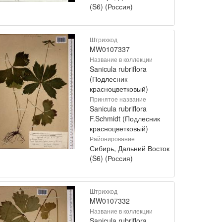
(S6) (Россия)
Штрихкод
MW0107337
Название в коллекции
Sanicula rubriflora
(Подлесник
красноцветковый)
Принятое название
Sanicula rubriflora
F.Schmidt (Подлесник
красноцветковый)
Районирование
Сибирь, Дальний Восток
(S6) (Россия)
Штрихкод
MW0107332
Название в коллекции
Sanicula rubriflora