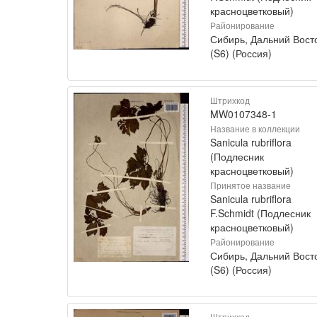
красноцветковый)
Районирование
Сибирь, Дальний Вост
(S6) (Россия)
Штрихкод
MW0107348-1
Название в коллекции
Sanicula rubriflora
(Подлесник
красноцветковый)
Принятое название
Sanicula rubriflora
F.Schmidt (Подлесник
красноцветковый)
Районирование
Сибирь, Дальний Вост
(S6) (Россия)
Штрихкод