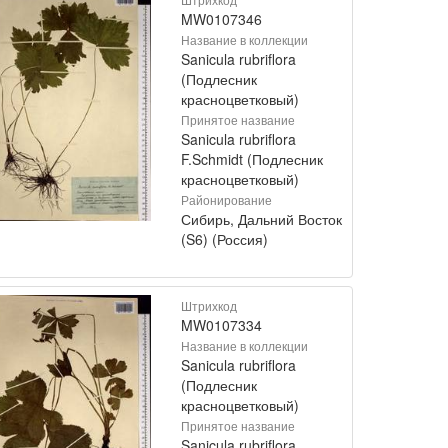
MW0107346
Название в коллекции
Sanicula rubriflora
(Подлесник
красноцветковый)
Принятое название
Sanicula rubriflora
F.Schmidt (Подлесник
красноцветковый)
Районирование
Сибирь, Дальний Восток
(S6) (Россия)
Штрихкод
MW0107334
Название в коллекции
Sanicula rubriflora
(Подлесник
красноцветковый)
Принятое название
Sanicula rubriflora