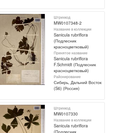
Штрихкод
MW0107348-2
Название в коллекции
Sanicula rubriflora
(Подлесник
красноцветковый)
Принятое название
Sanicula rubriflora
F.Schmidt (Подлесник
красноцветковый)
Районирование
Сибирь, Дальний Восток
(S6) (Россия)
Штрихкод
MW0107330
Название в коллекции
Sanicula rubriflora
(Подлесник