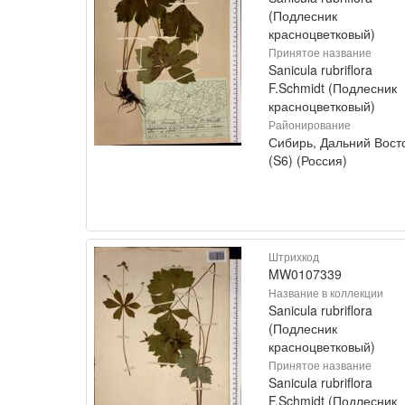
(Подлесник
красноцветковый)
Принятое название
Sanicula rubriflora
F.Schmidt (Подлесник
красноцветковый)
Районирование
Сибирь, Дальний Вост
(S6) (Россия)
Штрихкод
MW0107339
Название в коллекции
Sanicula rubriflora
(Подлесник
красноцветковый)
Принятое название
Sanicula rubriflora
F.Schmidt (Подлесник