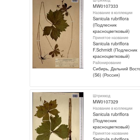
MW0107333
Название в коллекции
Sanicula rubriflora
(Подлесник
красноцветковый)
Принятое название
Sanicula rubriflora
F.Schmidt (Подлесник
красноцветковый)
Районирование
Сибирь, Дальний Вост
(S6) (Россия)
Штрихкод
MW0107329
Название в коллекции
Sanicula rubriflora
(Подлесник
красноцветковый)
Принятое название
Sanicula rubriflora