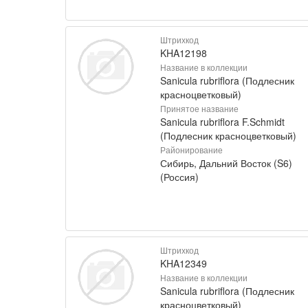
Штрихкод
KHA12198
Название в коллекции
Sanicula rubriflora (Подлесник
красноцветковый)
Принятое название
Sanicula rubriflora F.Schmidt
(Подлесник красноцветковый)
Районирование
Сибирь, Дальний Восток (S6)
(Россия)
Штрихкод
KHA12349
Название в коллекции
Sanicula rubriflora (Подлесник
красноцветковый)