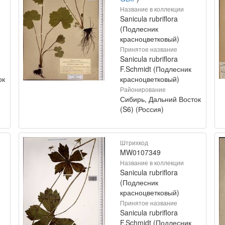
Название в коллекции
Sanicula rubriflora
(Подлесник
красноцветковый)
Принятое название
Sanicula rubriflora
F.Schmidt (Подлесник
ок
красноцветковый)
Районирование
Сибирь, Дальний Восток
(S6) (Россия)
Штрихкод
MW0107349
Название в коллекции
Sanicula rubriflora
(Подлесник
красноцветковый)
Принятое название
Sanicula rubriflora
F.Schmidt (Подлесник