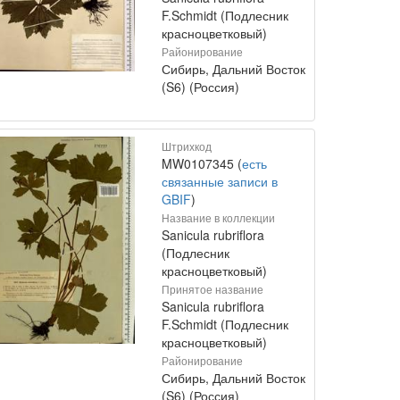
F.Schmidt (Подлесник
красноцветковый)
Районирование
Сибирь, Дальний Восток
(S6) (Россия)
Штрихкод
MW0107345 (
есть
связанные записи в
GBIF
)
Название в коллекции
Sanicula rubriflora
(Подлесник
красноцветковый)
Принятое название
Sanicula rubriflora
F.Schmidt (Подлесник
красноцветковый)
Районирование
Сибирь, Дальний Восток
(S6) (Россия)