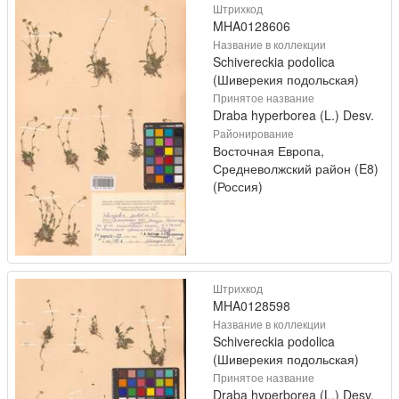
Штрихкод
MHA0128606
Название в коллекции
Schivereckia podolica
(Шиверекия подольская)
Принятое название
Draba hyperborea (L.) Desv.
Районирование
Восточная Европа,
Средневолжский район (E8)
(Россия)
Штрихкод
MHA0128598
Название в коллекции
Schivereckia podolica
(Шиверекия подольская)
Принятое название
Draba hyperborea (L.) Desv.