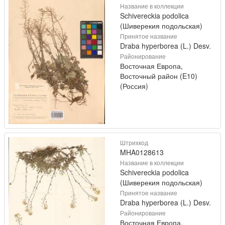
Название в коллекции
Schivereckia podolica
(Шиверекия подольская)
Принятое название
Draba hyperborea (L.) Desv.
Районирование
Восточная Европа,
Восточный район (E10)
(Россия)
Штрихкод
MHA0128613
Название в коллекции
Schivereckia podolica
(Шиверекия подольская)
Принятое название
Draba hyperborea (L.) Desv.
Районирование
Восточная Европа,