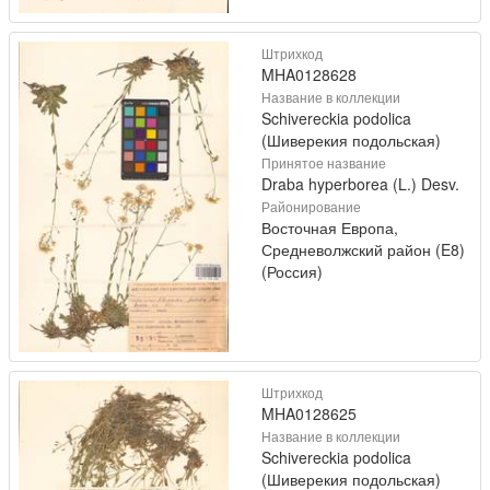
Штрихкод
MHA0128628
Название в коллекции
Schivereckia podolica
(Шиверекия подольская)
Принятое название
Draba hyperborea (L.) Desv.
Районирование
Восточная Европа,
Средневолжский район (E8)
(Россия)
Штрихкод
MHA0128625
Название в коллекции
Schivereckia podolica
(Шиверекия подольская)