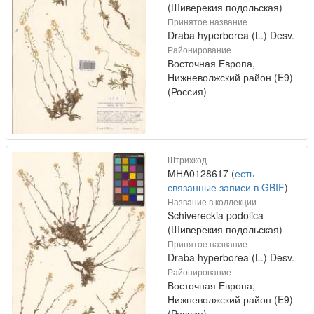
(Шиверекия подольская)
Принятое название
Draba hyperborea (L.) Desv.
Районирование
Восточная Европа,
Нижневолжский район (E9)
(Россия)
Штрихкод
MHA0128617 (
есть
связанные записи в GBIF
)
Название в коллекции
Schivereckia podolica
(Шиверекия подольская)
Принятое название
Draba hyperborea (L.) Desv.
Районирование
Восточная Европа,
Нижневолжский район (E9)
(Россия)