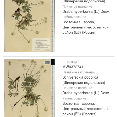
(Шиверекия подольская)
Принятое название
Draba hyperborea (L.) Desv.
Районирование
Восточная Европа,
Центральный лесостепной
район (E6) (Россия)
Штрихкод
MW0372741
Название в коллекции
Schivereckia podolica
(Шиверекия подольская)
Принятое название
Draba hyperborea (L.) Desv.
Районирование
Восточная Европа,
Центральный лесостепной
район (E6) (Россия)