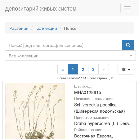
Депозитарий живых систем
Навиг
Растения
Коллекции
Поиск
Все коллекции
«
1
2
3
»
60
Всего записей: 161 Всего страниц: 3
Штрихкод
MHA0128615
Название в коллекции
Schivereckia podolica
(Шиверекия подольская)
Принятое название
Draba hyperborea (L.) Desv.
Районирование
Восточная Европа,