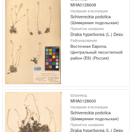
MHA0128608
Название в коллекции
Schivereckia podolica
(Шиверекия подольская)
Принятое название
Draba hyperborea (L.) Desv.
Районирование
Восточная Европа,
Центральный лесостепной
район (E6) (Россия)
Штрихкод
MHA0128600
Название в коллекции
Schivereckia podolica
(Шиверекия подольская)
Принятое название
Draba hyperborea (L.) Desv.