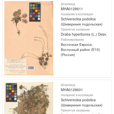
Штрихкод
MHA0128611
Название в коллекции
Schivereckia podolica
(Шиверекия подольская)
Принятое название
Draba hyperborea (L.) Desv.
Районирование
Восточная Европа,
Восточный район (E10)
(Россия)
Штрихкод
MHA0128601
Название в коллекции
Schivereckia podolica
(Шиверекия подольская)
Принятое название