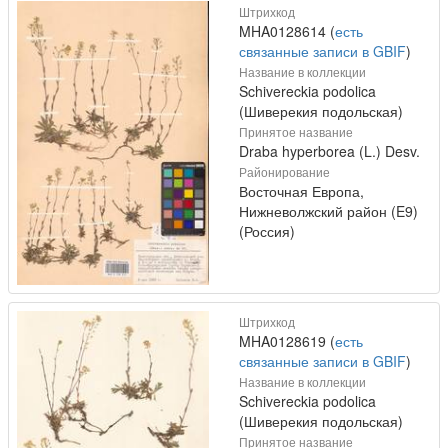
Штрихкод
MHA0128614 (
есть
связанные записи в GBIF
)
Название в коллекции
Schivereckia podolica
(Шиверекия подольская)
Принятое название
Draba hyperborea (L.) Desv.
Районирование
Восточная Европа,
Нижневолжский район (E9)
(Россия)
Штрихкод
MHA0128619 (
есть
связанные записи в GBIF
)
Название в коллекции
Schivereckia podolica
(Шиверекия подольская)
Принятое название