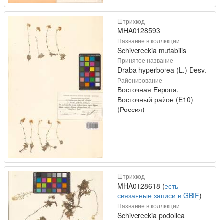
Штрихкод
MHA0128593
Название в коллекции
Schivereckia mutabilis
Принятое название
Draba hyperborea (L.) Desv.
Районирование
Восточная Европа,
Восточный район (E10)
(Россия)
Штрихкод
MHA0128618 (
есть
связанные записи в GBIF
)
Название в коллекции
Schivereckia podolica