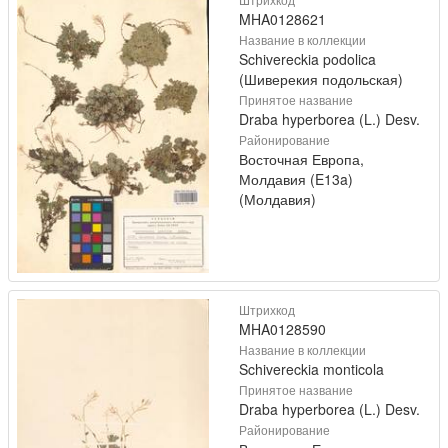
MHA0128621
Название в коллекции
Schivereckia podolica
(Шиверекия подольская)
Принятое название
Draba hyperborea (L.) Desv.
Районирование
Восточная Европа,
Молдавия (E13a)
(Молдавия)
Штрихкод
MHA0128590
Название в коллекции
Schivereckia monticola
Принятое название
Draba hyperborea (L.) Desv.
Районирование