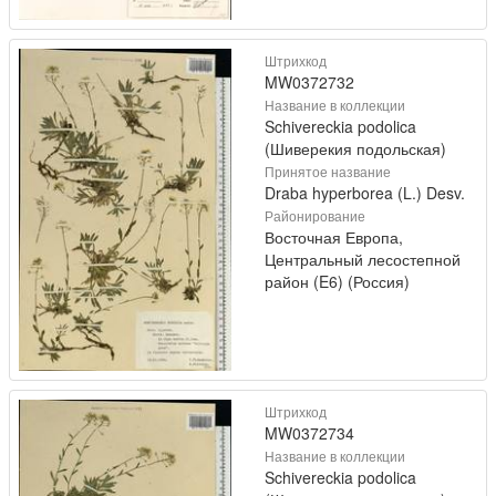
Штрихкод
MW0372732
Название в коллекции
Schivereckia podolica
(Шиверекия подольская)
Принятое название
Draba hyperborea (L.) Desv.
Районирование
Восточная Европа,
Центральный лесостепной
район (E6) (Россия)
Штрихкод
MW0372734
Название в коллекции
Schivereckia podolica