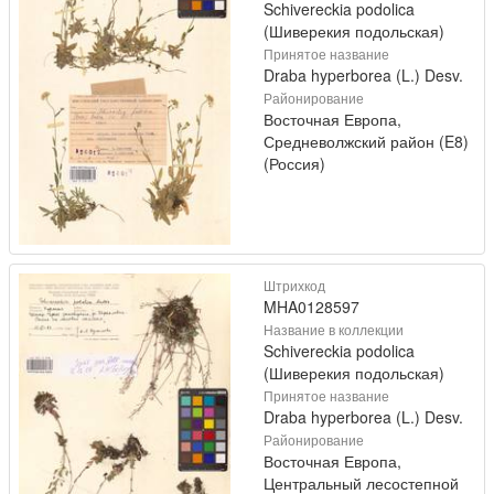
Schivereckia podolica
(Шиверекия подольская)
Принятое название
Draba hyperborea (L.) Desv.
Районирование
Восточная Европа,
Средневолжский район (E8)
(Россия)
Штрихкод
MHA0128597
Название в коллекции
Schivereckia podolica
(Шиверекия подольская)
Принятое название
Draba hyperborea (L.) Desv.
Районирование
Восточная Европа,
Центральный лесостепной