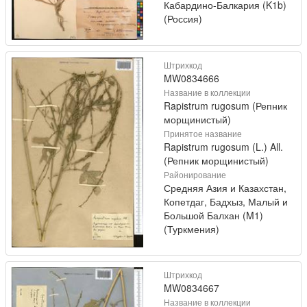
Кабардино-Балкария (K1b)
(Россия)
Штрихкод
MW0834666
Название в коллекции
Rapistrum rugosum (Репник
морщинистый)
Принятое название
Rapistrum rugosum (L.) All.
(Репник морщинистый)
Районирование
Средняя Азия и Казахстан,
Копетдаг, Бадхыз, Малый и
Большой Балхан (M1)
(Туркмения)
Штрихкод
MW0834667
Название в коллекции