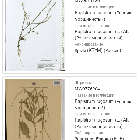
MW0611126
Название в коллекции
Rapistrum rugosum (Репник
морщинистый)
Принятое название
Rapistrum rugosum (L.) All.
(Репник морщинистый)
Районирование
Крым (KRYM) (Россия)
Штрихкод
MW0776204
Название в коллекции
Rapistrum rugosum (Репник
морщинистый)
Принятое название
Rapistrum rugosum (L.) All.
(Репник морщинистый)
Районирование
Западная Европа (EUR)