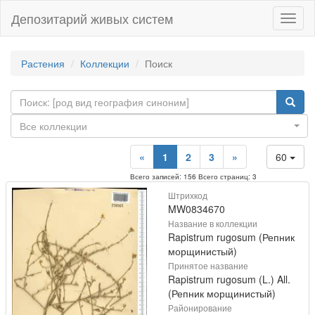
Депозитарий живых систем
Навиг
Растения
Коллекции
Поиск
Все коллекции
«
1
2
3
»
60
Всего записей: 156 Всего страниц: 3
Штрихкод
MW0834670
Название в коллекции
Rapistrum rugosum (Репник
морщинистый)
Принятое название
Rapistrum rugosum (L.) All.
(Репник морщинистый)
Районирование