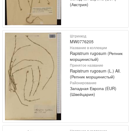
(Австрия)
Штрихкод
MW0776205
Название в коллекции
Rapistrum rugosum (Репник
морщинистый)
Принятое название
Rapistrum rugosum (L.) All.
(Репник морщинистый)
Районирование
Западная Европа (EUR)
(Швейцария)
Название в коллекции