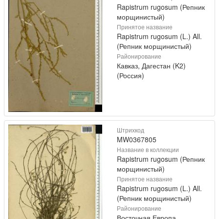
Rapistrum rugosum (Репник
морщинистый)
Принятое название
Rapistrum rugosum (L.) All.
(Репник морщинистый)
Районирование
Кавказ, Дагестан (K2)
(Россия)
Штрихкод
MW0367805
Название в коллекции
Rapistrum rugosum (Репник
морщинистый)
Принятое название
Rapistrum rugosum (L.) All.
(Репник морщинистый)
Районирование
Восточная Европа,