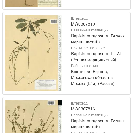
Штрихкод
MW0367810
Название в коллекции
Rapistrum rugosum (Репник
морщинистый)
Принятое название
Rapistrum rugosum (L.) All.
(Репник морщинистый)
Районирование
Восточная Европа,
Московская область и
Москва (E4a) (Россия)
Штрихкод
MW0367816
Название в коллекции
Rapistrum rugosum (Репник
морщинистый)
Принятое название