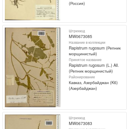
(Россия)
Штрихкод
MW0673085
Название в коллекции
Rapistrum rugosum (Репник
морщинистый)
Принятое название
Rapistrum rugosum (L.) All.
(Репник морщинистый)
Районирование
Кавказ, Азербайджан (K6)
(Азербайджан)
Штрихкод
MW0673083