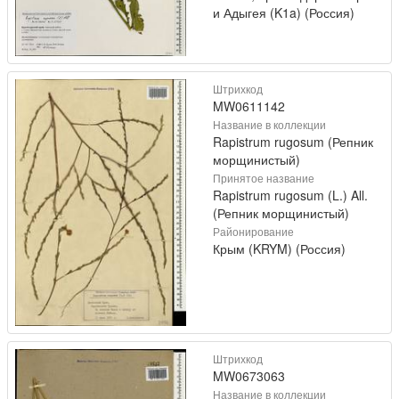
и Адыгея (K1a) (Россия)
Штрихкод
MW0611142
Название в коллекции
Rapistrum rugosum (Репник
морщинистый)
Принятое название
Rapistrum rugosum (L.) All.
(Репник морщинистый)
Районирование
Крым (KRYM) (Россия)
Штрихкод
MW0673063
Название в коллекции