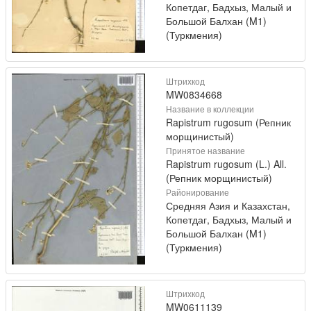
Копетдаг, Бадхыз, Малый и
Большой Балхан (M1)
(Туркмения)
Штрихкод
MW0834668
Название в коллекции
Rapistrum rugosum (Репник
морщинистый)
Принятое название
Rapistrum rugosum (L.) All.
(Репник морщинистый)
Районирование
Средняя Азия и Казахстан,
Копетдаг, Бадхыз, Малый и
Большой Балхан (M1)
(Туркмения)
Штрихкод
MW0611139