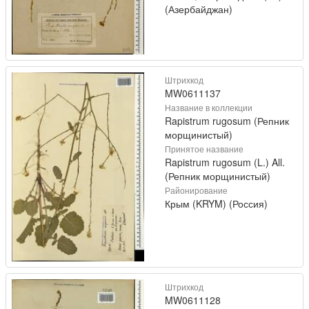
(Азербайджан)
Штрихкод
MW0611137
Название в коллекции
Rapistrum rugosum (Репник
морщинистый)
Принятое название
Rapistrum rugosum (L.) All.
(Репник морщинистый)
Районирование
Крым (KRYM) (Россия)
Штрихкод
MW0611128