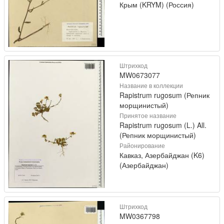
Крым (KRYM) (Россия)
Штрихкод
MW0673077
Название в коллекции
Rapistrum rugosum (Репник
морщинистый)
Принятое название
Rapistrum rugosum (L.) All.
(Репник морщинистый)
Районирование
Кавказ, Азербайджан (K6)
(Азербайджан)
Штрихкод
MW0367798