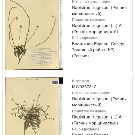
Название в коллекции
Rapistrum rugosum (Репник
морщинистый)
Принятое название
Rapistrum rugosum (L.) All.
(Репник морщинистый)
Районирование
Восточная Европа, Северо-
Западный район (E2)
(Россия)
Штрихкод
MW0367812
Название в коллекции
Rapistrum rugosum (Репник
морщинистый)
Принятое название
Rapistrum rugosum (L.) All.
(Репник морщинистый)
Районирование
Восточная Европа,