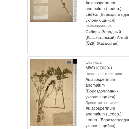
Aulacospermum
anomalum (Ledeb.)
Ledeb. (Бороздоплодн
уклоняющийся)
Районирование
Сибирь, Западный
(Казахстанский) Алтай
(S2a) (Казахстан)
Штрихкод
MW0107020-1
Название в коллекции
Aulacospermum
anomalum
(Бороздоплодник
уклоняющийся)
Принятое название
Aulacospermum
anomalum (Ledeb.)
Ledeb. (Бороздоплодн
уклоняющийся)