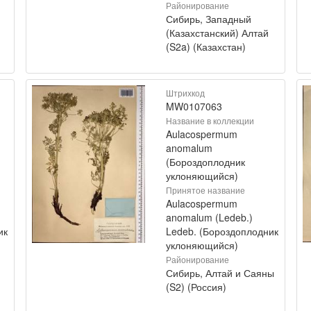
Районирование
Сибирь, Западный
(Казахстанский) Алтай
(S2a) (Казахстан)
Штрихкод
MW0107063
Название в коллекции
Aulacospermum
anomalum
(Бороздоплодник
уклоняющийся)
Принятое название
Aulacospermum
anomalum (Ledeb.)
ик
Ledeb. (Бороздоплодник
уклоняющийся)
Районирование
Сибирь, Алтай и Саяны
(S2) (Россия)