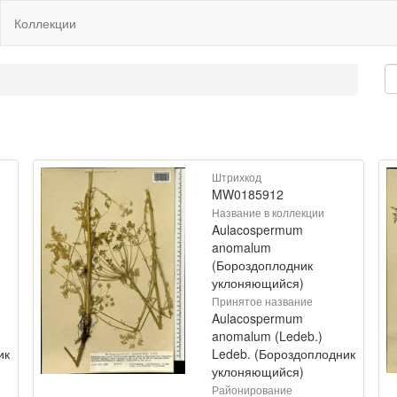
Коллекции
Штрихкод
MW0185912
Название в коллекции
Aulacospermum
anomalum
(Бороздоплодник
уклоняющийся)
Принятое название
Aulacospermum
anomalum (Ledeb.)
ик
Ledeb. (Бороздоплодник
уклоняющийся)
Районирование