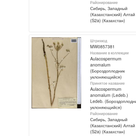
Районирование
Сибирь, Западный
(Казахстанский) Алтай
(S2a) (Казахстан)
Штрихкод
MW0857381
Название в коллекции
Aulacospermum
anomalum
(Бороздоплодник
уклоняющийся)
Принятое название
Aulacospermum
anomalum (Ledeb.)
Ledeb. (Бороздоплодн
уклоняющийся)
Районирование
Сибирь, Западный
(Казахстанский) Алтай
(S2a) (Казахстан)