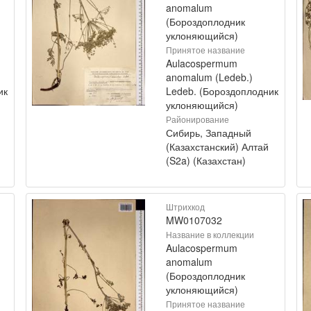
anomalum
(Бороздоплодник
уклоняющийся)
Принятое название
Aulacospermum
anomalum (Ledeb.)
ик
Ledeb. (Бороздоплодник
уклоняющийся)
Районирование
Сибирь, Западный
(Казахстанский) Алтай
(S2a) (Казахстан)
Штрихкод
MW0107032
Название в коллекции
Aulacospermum
anomalum
(Бороздоплодник
уклоняющийся)
Принятое название