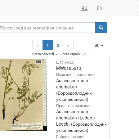
RU
EN
«
1
2
»
60
Всего записей: 78 Всего страниц: 2
Штрихкод
MW0185913
Название в коллекции
Aulacospermum
anomalum
(Бороздоплодник
уклоняющийся)
Принятое название
Aulacospermum
anomalum (Ledeb.)
Ledeb. (Бороздоплодник
уклоняющийся)
Районирование