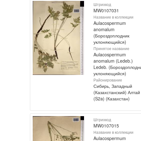
Штрихкод
MW0107031
Название в коллекции
Aulacospermum
anomalum
(Бороздоплодник
уклоняющийся)
Принятое название
Aulacospermum
anomalum (Ledeb.)
Ledeb. (Бороздоплодн
уклоняющийся)
Районирование
Сибирь, Западный
(Казахстанский) Алтай
(S2a) (Казахстан)
Штрихкод
MW0107015
Название в коллекции
Aulacospermum