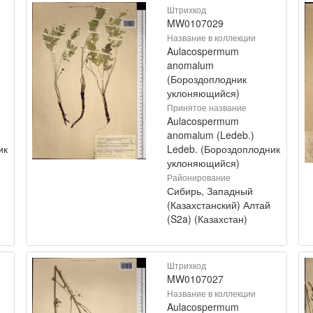
Штрихкод
MW0107029
Название в коллекции
Aulacospermum
anomalum
(Бороздоплодник
уклоняющийся)
Принятое название
Aulacospermum
anomalum (Ledeb.)
ик
Ledeb. (Бороздоплодник
уклоняющийся)
Районирование
Сибирь, Западный
(Казахстанский) Алтай
(S2a) (Казахстан)
Штрихкод
MW0107027
Название в коллекции
Aulacospermum