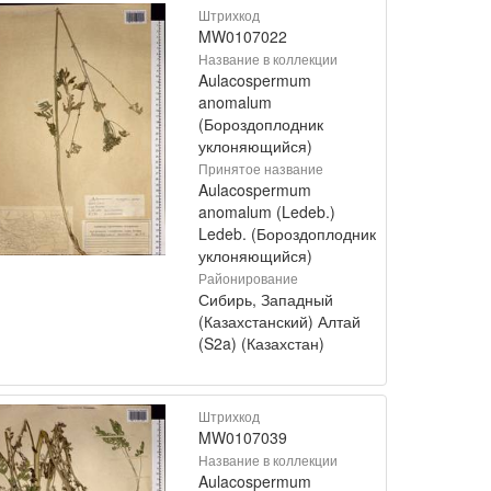
Штрихкод
MW0107022
Название в коллекции
Aulacospermum
anomalum
(Бороздоплодник
уклоняющийся)
Принятое название
Aulacospermum
anomalum (Ledeb.)
Ledeb. (Бороздоплодник
уклоняющийся)
Районирование
Сибирь, Западный
(Казахстанский) Алтай
(S2a) (Казахстан)
Штрихкод
MW0107039
Название в коллекции
Aulacospermum