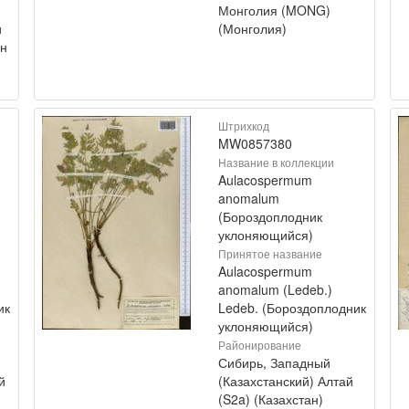
Монголия (MONG)
и
(Монголия)
ан
Штрихкод
MW0857380
Название в коллекции
Aulacospermum
anomalum
(Бороздоплодник
уклоняющийся)
Принятое название
Aulacospermum
anomalum (Ledeb.)
ик
Ledeb. (Бороздоплодник
уклоняющийся)
Районирование
Сибирь, Западный
й
(Казахстанский) Алтай
(S2a) (Казахстан)