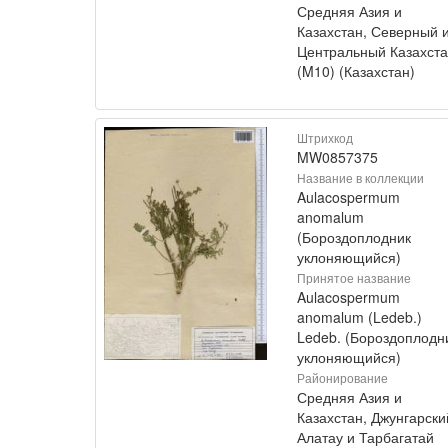
Средняя Азия и
Казахстан, Северный 
Центральный Казахст
(M10) (Казахстан)
Штрихкод
MW0857375
Название в коллекции
Aulacospermum
anomalum
(Бороздоплодник
уклоняющийся)
Принятое название
Aulacospermum
anomalum (Ledeb.)
Ledeb. (Бороздоплодн
уклоняющийся)
Районирование
Средняя Азия и
Казахстан, Джунгарски
Алатау и Тарбагатай