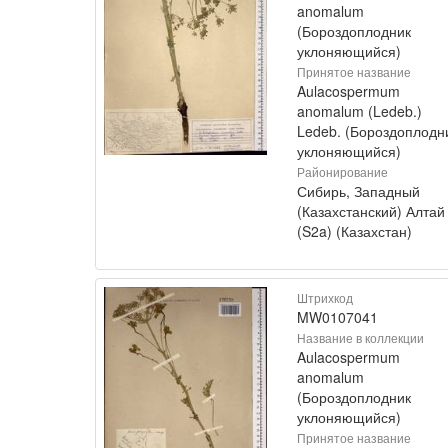
anomalum
(Бороздоплодник
уклоняющийся)
Принятое название
Aulacospermum
anomalum (Ledeb.)
Ledeb. (Бороздоплодн
уклоняющийся)
Районирование
Сибирь, Западный
(Казахстанский) Алтай
(S2a) (Казахстан)
Штрихкод
MW0107041
Название в коллекции
Aulacospermum
anomalum
(Бороздоплодник
уклоняющийся)
Принятое название