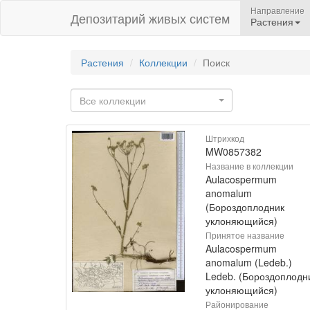
Направление
Депозитарий живых систем
Растения
Растения
Коллекции
Поиск
Все коллекции
Штрихкод
MW0857382
Название в коллекции
Aulacospermum
anomalum
(Бороздоплодник
уклоняющийся)
Принятое название
Aulacospermum
anomalum (Ledeb.)
Ledeb. (Бороздоплодн
уклоняющийся)
Районирование