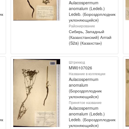
Aulacospermum
anomalum (Ledeb.)
ик
Ledeb. (Бороздоплодник
уклоняющийся)
Районирование
Сибирь, Западный
(Казахстанский) Алтай
(S2a) (Казахстан)
Штрихкод
MW0107026
Название в коллекции
Aulacospermum
anomalum
(Бороздоплодник
уклоняющийся)
Принятое название
Aulacospermum
anomalum (Ledeb.)
ик
Ledeb. (Бороздоплодник
уклоняющийся)