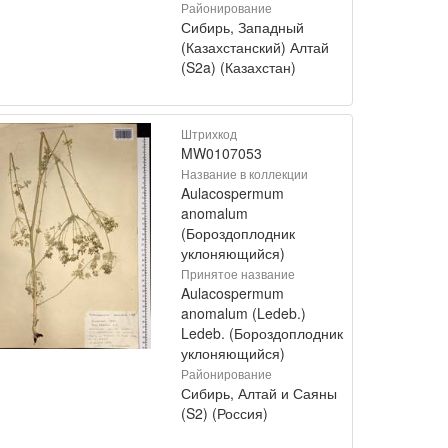
Районирование
Сибирь, Западный
(Казахстанский) Алтай
(S2a) (Казахстан)
Штрихкод
MW0107053
Название в коллекции
Aulacospermum
anomalum
(Бороздоплодник
уклоняющийся)
Принятое название
Aulacospermum
anomalum (Ledeb.)
Ledeb. (Бороздоплодник
уклоняющийся)
Районирование
Сибирь, Алтай и Саяны
(S2) (Россия)