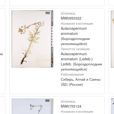
Штрихкод
MW0950322
Название в коллекции
Aulacospermum
anomalum
(Бороздоплодник
уклоняющийся)
Принятое название
ик
Aulacospermum
anomalum (Ledeb.)
Ledeb. (Бороздоплодник
уклоняющийся)
Районирование
Сибирь, Алтай и Саяны
(S2) (Россия)
Штрихкод
MW0755124
Название в коллекции