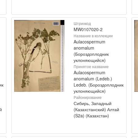
Штрихкод
MW0107020-2
Название в коллекции
Aulacospermum
anomalum
(Бороздоплодник
уклоняющийся)
Принятое название
Aulacospermum
anomalum (Ledeb.)
ик
Ledeb. (Бороздоплодник
уклоняющийся)
Районирование
Сибирь, Западный
й
(Казахстанский) Алтай
(S2a) (Казахстан)