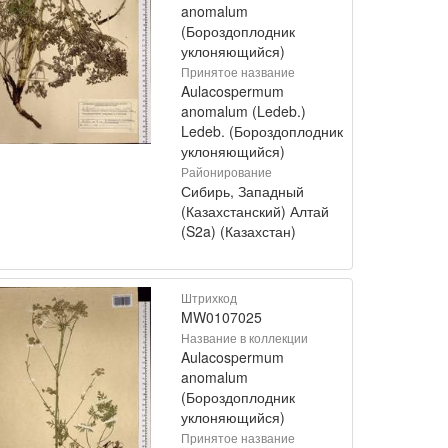
anomalum
(Бороздоплодник
уклоняющийся)
Принятое название
Aulacospermum
anomalum (Ledeb.)
Ledeb. (Бороздоплодник
уклоняющийся)
Районирование
Сибирь, Западный
(Казахстанский) Алтай
(S2a) (Казахстан)
Штрихкод
MW0107025
Название в коллекции
Aulacospermum
anomalum
(Бороздоплодник
уклоняющийся)
Принятое название