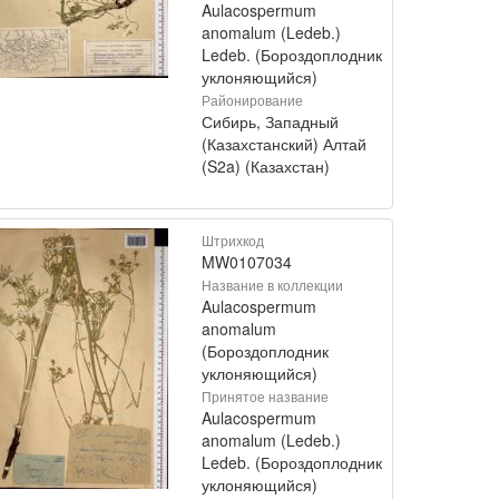
Aulacospermum
anomalum (Ledeb.)
Ledeb. (Бороздоплодник
уклоняющийся)
Районирование
Сибирь, Западный
(Казахстанский) Алтай
(S2a) (Казахстан)
Штрихкод
MW0107034
Название в коллекции
Aulacospermum
anomalum
(Бороздоплодник
уклоняющийся)
Принятое название
Aulacospermum
anomalum (Ledeb.)
Ledeb. (Бороздоплодник
уклоняющийся)