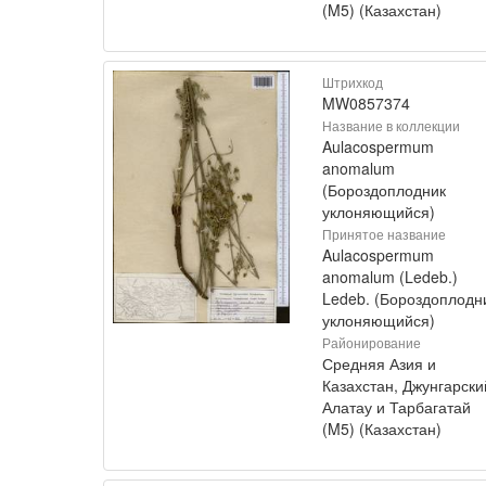
(M5) (Казахстан)
Штрихкод
MW0857374
Название в коллекции
Aulacospermum
anomalum
(Бороздоплодник
уклоняющийся)
Принятое название
Aulacospermum
anomalum (Ledeb.)
Ledeb. (Бороздоплодн
уклоняющийся)
Районирование
Средняя Азия и
Казахстан, Джунгарски
Алатау и Тарбагатай
(M5) (Казахстан)