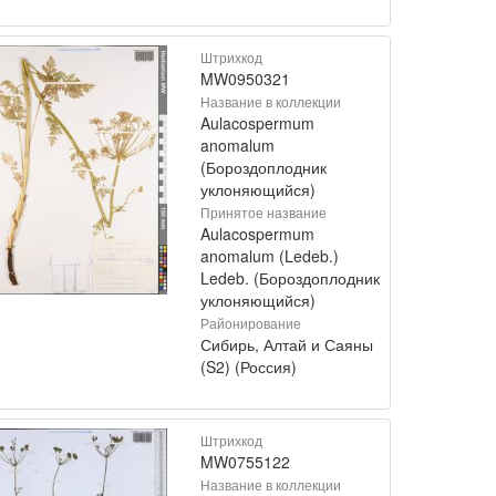
Штрихкод
MW0950321
Название в коллекции
Aulacospermum
anomalum
(Бороздоплодник
уклоняющийся)
Принятое название
Aulacospermum
anomalum (Ledeb.)
Ledeb. (Бороздоплодник
уклоняющийся)
Районирование
Сибирь, Алтай и Саяны
(S2) (Россия)
Штрихкод
MW0755122
Название в коллекции