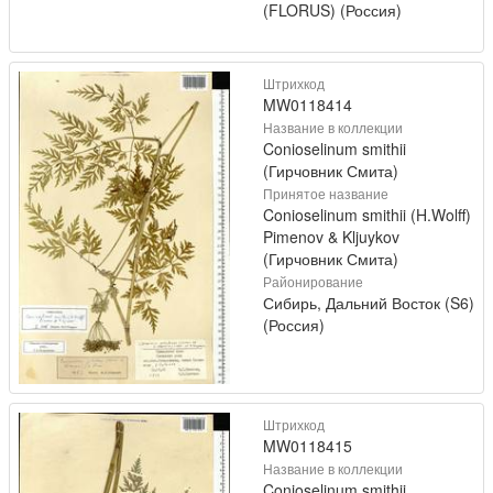
(FLORUS) (Россия)
Штрихкод
MW0118414
Название в коллекции
Conioselinum smithii
(Гирчовник Смита)
Принятое название
Conioselinum smithii (H.Wolff)
Pimenov & Kljuykov
(Гирчовник Смита)
Районирование
Сибирь, Дальний Восток (S6)
(Россия)
Штрихкод
MW0118415
Название в коллекции
Conioselinum smithii