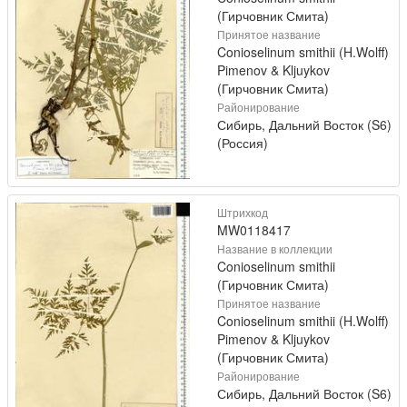
(Гирчовник Смита)
Принятое название
Conioselinum smithii (H.Wolff)
Pimenov & Kljuykov
(Гирчовник Смита)
Районирование
Сибирь, Дальний Восток (S6)
(Россия)
Штрихкод
MW0118417
Название в коллекции
Conioselinum smithii
(Гирчовник Смита)
Принятое название
Conioselinum smithii (H.Wolff)
Pimenov & Kljuykov
(Гирчовник Смита)
Районирование
Сибирь, Дальний Восток (S6)