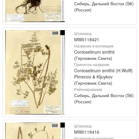
Сибирь, Дальний Восток (S6)
(Россия)
Штрихкод
MW0118421
Название в коллекции
Conioselinum smithii
(Гирчовник Смита)
Принятое название
Conioselinum smithii (H.Wolff)
Pimenov & Kljuykov
(Гирчовник Смита)
Районирование
Сибирь, Дальний Восток (S6)
(Россия)
Штрихкод
MW0118416
Название в коллекции