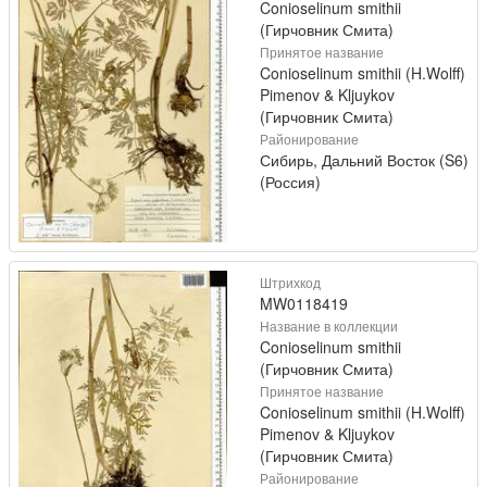
Conioselinum smithii
(Гирчовник Смита)
Принятое название
Conioselinum smithii (H.Wolff)
Pimenov & Kljuykov
(Гирчовник Смита)
Районирование
Сибирь, Дальний Восток (S6)
(Россия)
Штрихкод
MW0118419
Название в коллекции
Conioselinum smithii
(Гирчовник Смита)
Принятое название
Conioselinum smithii (H.Wolff)
Pimenov & Kljuykov
(Гирчовник Смита)
Районирование