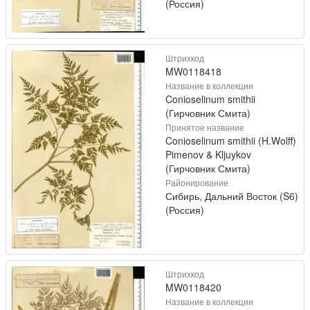
(Россия)
Штрихкод
MW0118418
Название в коллекции
Conioselinum smithii
(Гирчовник Смита)
Принятое название
Conioselinum smithii (H.Wolff)
Pimenov & Kljuykov
(Гирчовник Смита)
Районирование
Сибирь, Дальний Восток (S6)
(Россия)
Штрихкод
MW0118420
Название в коллекции