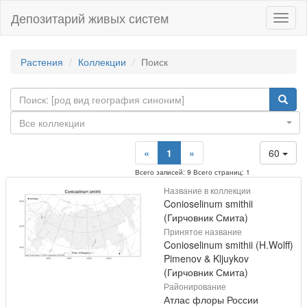
Депозитарий живых систем
Навиг
Растения
Коллекции
Поиск
Все коллекции
«
1
»
60
Всего записей: 9 Всего страниц: 1
Название в коллекции
Conioselinum smithii
(Гирчовник Смита)
Принятое название
Conioselinum smithii (H.Wolff)
Pimenov & Kljuykov
(Гирчовник Смита)
Районирование
Атлас флоры России