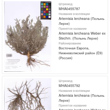
Штрихкод
MHA0455787
Название в коллекции
Artemisia lercheana (Полынь
Лерхе)
Принятое название
Artemisia lercheana Weber ex
Stechm. (Полынь Лерхе)
Районирование
Восточная Европа,
Нижневолжский район (E9)
(Россия)
Штрихкод
MHA0455792
Название в коллекции
Artemisia lercheana (Полынь
Лерхе)
Принятое название
Artemisia lercheana Weber ex