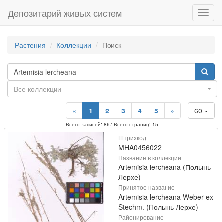
Депозитарий живых систем
Навиг
Растения
Коллекции
Поиск
Все коллекции
«
1
2
3
4
5
»
60
Всего записей: 867 Всего страниц: 15
Штрихкод
MHA0456022
Название в коллекции
Artemisia lercheana (Полынь
Лерхе)
Принятое название
Artemisia lercheana Weber ex
Stechm. (Полынь Лерхе)
Районирование