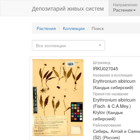
Направление
Депозитарий живых систем
Растения
Растения
Коллекции
Поиск
Все коллекции
Штрихкод
IRKU027045
Название в коллекции
Erythronium sibiricum
(Кандык сибирский)
Принятое название
Erythronium sibiricum
(Fisch. & C.A.Mey.)
Krylov (Кандык
сибирский)
Районирование
Сибирь, Алтай и Саян
(S2) (Россия)