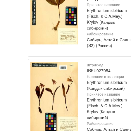
Принятое название
Erythronium sibiricum
(Fisch. & C.A.Mey.)
Krylov (Кандык
сибирский)
Районирование
Сибирь, Алтай и Саян
(S2) (Россия)
Штрихкод
IRKU027054
Название в коллекции
Erythronium sibiricum
(Кандык сибирский)
Принятое название
Erythronium sibiricum
(Fisch. & C.A.Mey.)
Krylov (Кандык
сибирский)
Районирование
Сибирь, Алтай и Саян