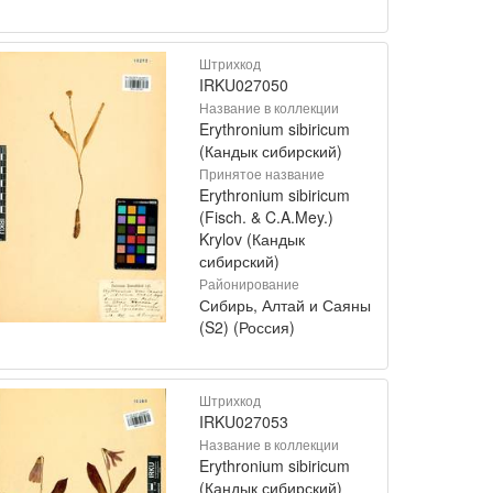
Штрихкод
IRKU027050
Название в коллекции
Erythronium sibiricum
(Кандык сибирский)
Принятое название
Erythronium sibiricum
(Fisch. & C.A.Mey.)
Krylov (Кандык
сибирский)
Районирование
Сибирь, Алтай и Саяны
(S2) (Россия)
Штрихкод
IRKU027053
Название в коллекции
Erythronium sibiricum
(Кандык сибирский)