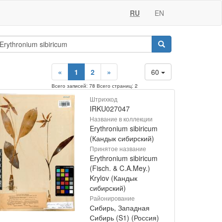
RU
EN
«
1
2
»
60
Всего записей: 78 Всего страниц: 2
Штрихкод
IRKU027047
Название в коллекции
Erythronium sibiricum
(Кандык сибирский)
Принятое название
Erythronium sibiricum
(Fisch. & C.A.Mey.)
Krylov (Кандык
сибирский)
Районирование
Сибирь, Западная
Сибирь (S1) (Россия)