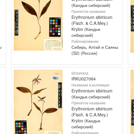
(Кандык сибирский)
Принятое название
Erythronium sibiricum
(Fisch. & C.A.Mey.)
Krylov (Кандык
сибирский)
Районирование
ы
Сибирь, Алтай и Саяны
(S2) (Россия)
Штрихкод
IRKU027064
Название в коллекции
Erythronium sibiricum
(Кандык сибирский)
Принятое название
Erythronium sibiricum
(Fisch. & C.A.Mey.)
Krylov (Кандык
сибирский)
Районирование