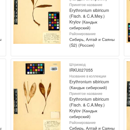
Принятое название
Erythronium sibiricum
(Fisch. & C.A.Mey.)
Krylov (Кандык
сибирский)
Районирование
ы
Сибирь, Алтай и Саяны
(S2) (Россия)
Штрихкод
IRKU027055
Название в коллекции
Erythronium sibiricum
(Кандык сибирский)
Принятое название
Erythronium sibiricum
(Fisch. & C.A.Mey.)
Krylov (Кандык
сибирский)
Районирование
ы
Сибирь, Алтай и Саяны