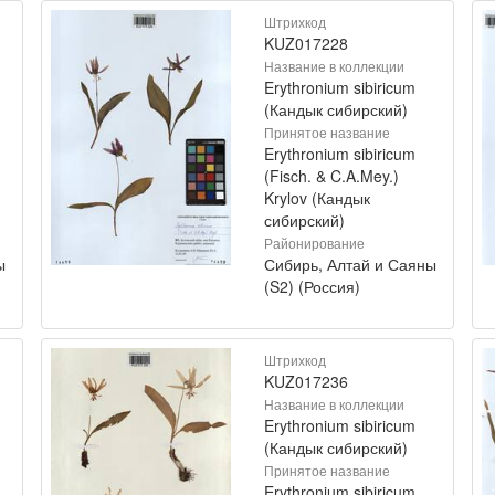
Штрихкод
KUZ017228
Название в коллекции
Erythronium sibiricum
(Кандык сибирский)
Принятое название
Erythronium sibiricum
(Fisch. & C.A.Mey.)
Krylov (Кандык
сибирский)
Районирование
ы
Сибирь, Алтай и Саяны
(S2) (Россия)
Штрихкод
KUZ017236
Название в коллекции
Erythronium sibiricum
(Кандык сибирский)
Принятое название
Erythronium sibiricum