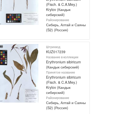
(Fisch. & C.A.Mey.)
Krylov (Кандык
сибирский)
Районирование
Сибирь, Алтай и Саяны
(S2) (Россия)
Штрихкод
KUZ017239
Название в коллекции
Erythronium sibiricum
(Кандык сибирский)
Принятое название
Erythronium sibiricum
(Fisch. & C.A.Mey.)
Krylov (Кандык
сибирский)
Районирование
Сибирь, Алтай и Саяны
(S2) (Россия)