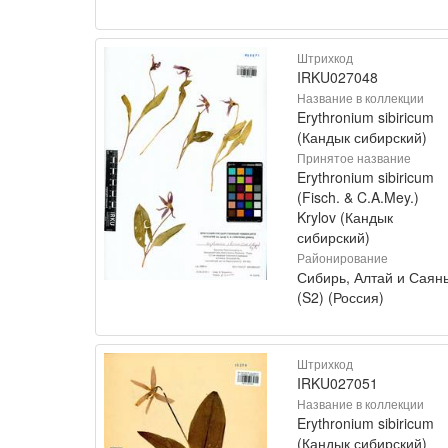
Штрихкод
IRKU027048
Название в коллекции
Erythronium sibiricum
(Кандык сибирский)
Принятое название
Erythronium sibiricum
(Fisch. & C.A.Mey.)
Krylov (Кандык
сибирский)
Районирование
Сибирь, Алтай и Саян
(S2) (Россия)
Штрихкод
IRKU027051
Название в коллекции
Erythronium sibiricum
(Кандык сибирский)