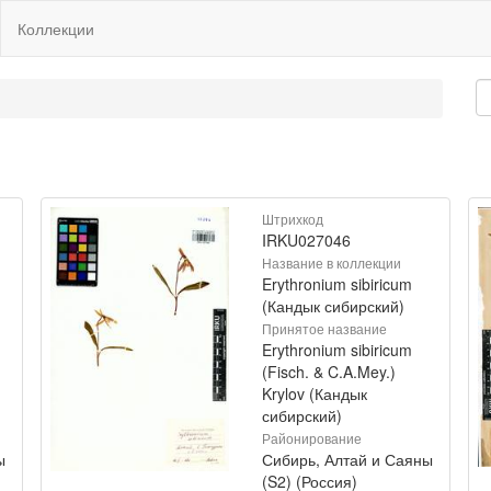
Коллекции
Штрихкод
IRKU027046
Название в коллекции
Erythronium sibiricum
(Кандык сибирский)
Принятое название
Erythronium sibiricum
(Fisch. & C.A.Mey.)
Krylov (Кандык
сибирский)
Районирование
ы
Сибирь, Алтай и Саяны
(S2) (Россия)