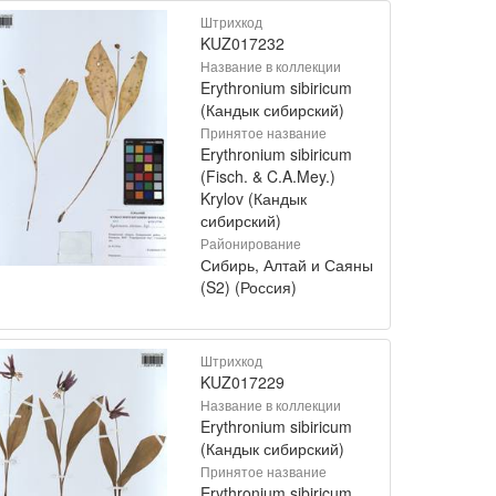
Штрихкод
KUZ017232
Название в коллекции
Erythronium sibiricum
(Кандык сибирский)
Принятое название
Erythronium sibiricum
(Fisch. & C.A.Mey.)
Krylov (Кандык
сибирский)
Районирование
Сибирь, Алтай и Саяны
(S2) (Россия)
Штрихкод
KUZ017229
Название в коллекции
Erythronium sibiricum
(Кандык сибирский)
Принятое название
Erythronium sibiricum