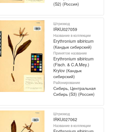
(S2) (Россия)
Штрихкод
IRKU027059
Название в коллекции
Erythronium sibiricum
(Кандык сибирский)
Принятое название
Erythronium sibiricum
(Fisch. & C.A.Mey.)
Krylov (Кандык
сибирский)
Районирование
Сибирь, Центральная
Сибирь (S3) (Россия)
Штрихкод
IRKU027062
Название в коллекции
Erythronium sibiricum