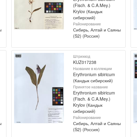
(Fisch. & C.A.Mey.)
Krylov (Кандык
сибирский)
Районирование
ы
Сибирь, Алтай и Саяны
(S2) (Россия)
Штрихкод
KUZ017238
Название в коллекции
Erythronium sibiricum
(Кандык сибирский)
Принятое название
Erythronium sibiricum
(Fisch. & C.A.Mey.)
Krylov (Кандык
сибирский)
Районирование
ы
Сибирь, Алтай и Саяны
(S2) (Россия)