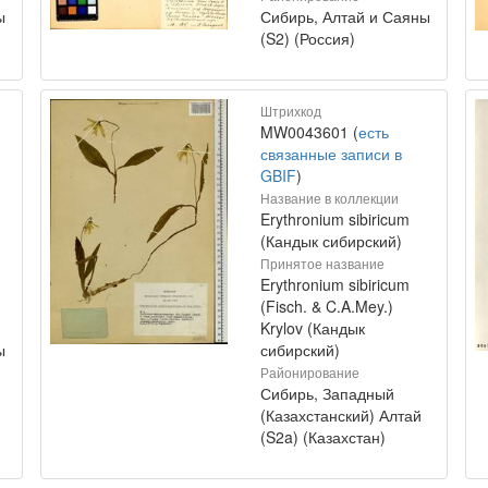
ы
Сибирь, Алтай и Саяны
(S2) (Россия)
Штрихкод
MW0043601 (
есть
связанные записи в
GBIF
)
Название в коллекции
Erythronium sibiricum
(Кандык сибирский)
Принятое название
Erythronium sibiricum
(Fisch. & C.A.Mey.)
Krylov (Кандык
ы
сибирский)
Районирование
Сибирь, Западный
(Казахстанский) Алтай
(S2a) (Казахстан)