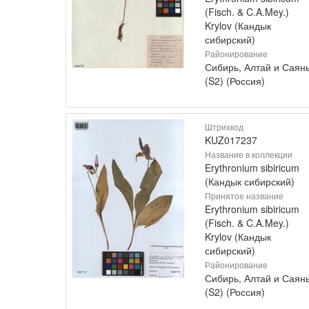
(Fisch. & C.A.Mey.)
Krylov (Кандык
сибирский)
Районирование
Сибирь, Алтай и Саян
(S2) (Россия)
Штрихкод
KUZ017237
Название в коллекции
Erythronium sibiricum
(Кандык сибирский)
Принятое название
Erythronium sibiricum
(Fisch. & C.A.Mey.)
Krylov (Кандык
сибирский)
Районирование
Сибирь, Алтай и Саян
(S2) (Россия)