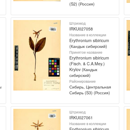
(S2) (Россия)
Штрихкод
IRKU027058
Название в коллекции
Erythronium sibiricum
(Кандык сибирский)
Принятое название
Erythronium sibiricum
(Fisch. & C.A.Mey.)
Krylov (Кандык
сибирский)
Районирование
ы
Сибирь, Центральная
Сибирь (S3) (Россия)
Штрихкод
IRKU027061
Название в коллекции
Erythronium sibiricum