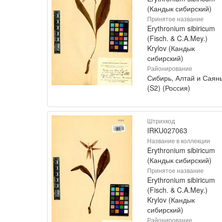
(Кандык сибирский)
Принятое название
Erythronium sibiricum
(Fisch. & C.A.Mey.)
Krylov (Кандык
сибирский)
Районирование
Сибирь, Алтай и Саян
(S2) (Россия)
Штрихкод
IRKU027063
Название в коллекции
Erythronium sibiricum
(Кандык сибирский)
Принятое название
Erythronium sibiricum
(Fisch. & C.A.Mey.)
Krylov (Кандык
сибирский)
Районирование