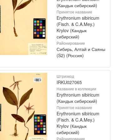
(Кандык сибирский)
Принятое название
Erythronium sibiricum
(Fisch. & C.A.Mey.)
Krylov (Кандык
сибирский)
Районирование
Сибирь, Алтай и Саяны
(S2) (Россия)
Штрихкод
IRKU027065
Название в коллекции
Erythronium sibiricum
(Кандык сибирский)
Принятое название
Erythronium sibiricum
(Fisch. & C.A.Mey.)
Krylov (Кандык
сибирский)
Районирование