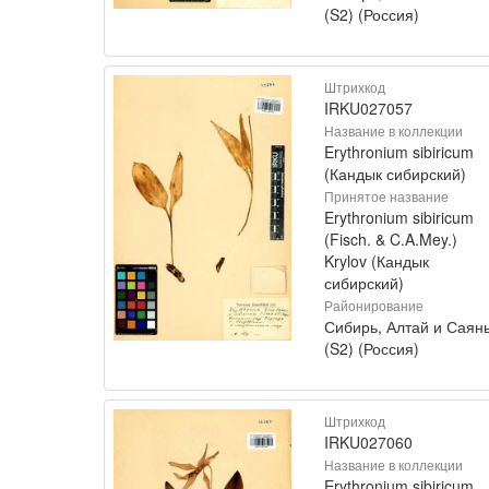
(S2) (Россия)
Штрихкод
IRKU027057
Название в коллекции
Erythronium sibiricum
(Кандык сибирский)
Принятое название
Erythronium sibiricum
(Fisch. & C.A.Mey.)
Krylov (Кандык
сибирский)
Районирование
Сибирь, Алтай и Саян
(S2) (Россия)
Штрихкод
IRKU027060
Название в коллекции
Erythronium sibiricum