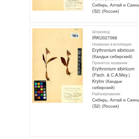
Сибирь, Алтай и Саян
(S2) (Россия)
Штрихкод
IRKU027066
Название в коллекции
Erythronium sibiricum
(Кандык сибирский)
Принятое название
Erythronium sibiricum
(Fisch. & C.A.Mey.)
Krylov (Кандык
сибирский)
Районирование
Сибирь, Алтай и Саян
(S2) (Россия)