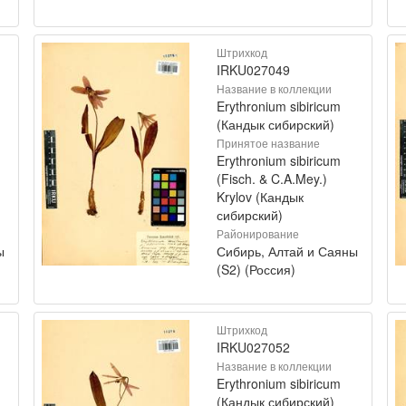
Штрихкод
IRKU027049
Название в коллекции
Erythronium sibiricum
(Кандык сибирский)
Принятое название
Erythronium sibiricum
(Fisch. & C.A.Mey.)
Krylov (Кандык
сибирский)
Районирование
ы
Сибирь, Алтай и Саяны
(S2) (Россия)
Штрихкод
IRKU027052
Название в коллекции
Erythronium sibiricum
(Кандык сибирский)