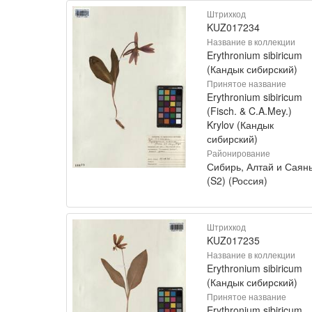
Штрихкод
KUZ017234
Название в коллекции
Erythronium sibiricum
(Кандык сибирский)
Принятое название
Erythronium sibiricum
(Fisch. & C.A.Mey.)
Krylov (Кандык
сибирский)
Районирование
Сибирь, Алтай и Саян
(S2) (Россия)
Штрихкод
KUZ017235
Название в коллекции
Erythronium sibiricum
(Кандык сибирский)
Принятое название
Erythronium sibiricum