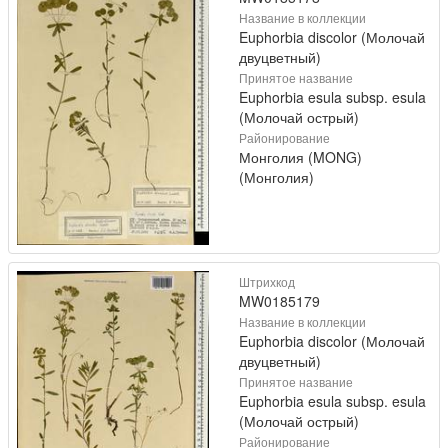
Название в коллекции
Euphorbia discolor (Молочай
двуцветный)
Принятое название
Euphorbia esula subsp. esula
(Молочай острый)
Районирование
Монголия (MONG)
(Монголия)
Штрихкод
MW0185179
Название в коллекции
Euphorbia discolor (Молочай
двуцветный)
Принятое название
Euphorbia esula subsp. esula
(Молочай острый)
Районирование