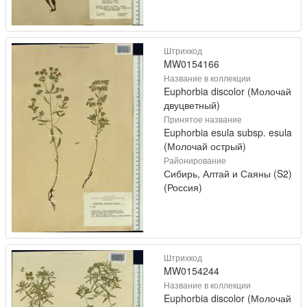
Штрихкод
MW0154166
Название в коллекции
Euphorbia discolor (Молочай
двуцветный)
Принятое название
Euphorbia esula subsp. esula
(Молочай острый)
Районирование
Сибирь, Алтай и Саяны (S2)
(Россия)
Штрихкод
MW0154244
Название в коллекции
Euphorbia discolor (Молочай