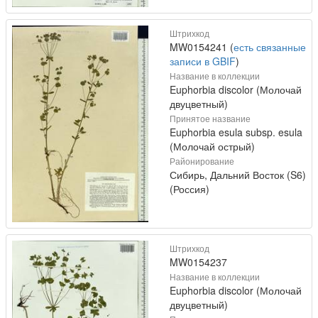
Штрихкод
MW0154241 (
есть связанные
записи в GBIF
)
Название в коллекции
Euphorbia discolor (Молочай
двуцветный)
Принятое название
Euphorbia esula subsp. esula
(Молочай острый)
Районирование
Сибирь, Дальний Восток (S6)
(Россия)
Штрихкод
MW0154237
Название в коллекции
Euphorbia discolor (Молочай
двуцветный)