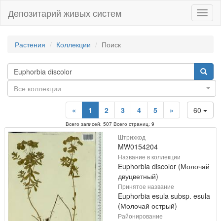
Депозитарий живых систем
Навиг
Растения
Коллекции
Поиск
Все коллекции
«
1
2
3
4
5
»
60
Всего записей: 507 Всего страниц: 9
Штрихкод
MW0154204
Название в коллекции
Euphorbia discolor (Молочай
двуцветный)
Принятое название
Euphorbia esula subsp. esula
(Молочай острый)
Районирование