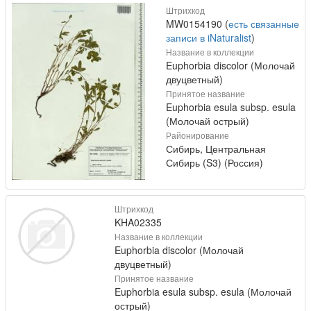
Штрихкод
MW0154190 (
есть связанные
записи в iNaturalist
)
Название в коллекции
Euphorbia discolor (Молочай
двуцветный)
Принятое название
Euphorbia esula subsp. esula
(Молочай острый)
Районирование
Сибирь, Центральная
Сибирь (S3) (Россия)
Штрихкод
KHA02335
Название в коллекции
Euphorbia discolor (Молочай
двуцветный)
Принятое название
Euphorbia esula subsp. esula (Молочай
острый)