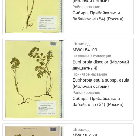
(Молочай острый)
Районирование
Сибирь, Прибайкалье и
Забайкалье (S4) (Россия)
Штрихкод
MW0154193
Название в коллекции
Euphorbia discolor (Молочай
двуцветный)
Принятое название
Euphorbia esula subsp. esula
(Молочай острый)
Районирование
Сибирь, Прибайкалье и
Забайкалье (S4) (Россия)
Штрихкод
MW0185178