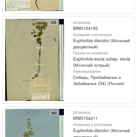
Штрихкод
MW0154195
Название в коллекции
Euphorbia discolor (Молочай
двуцветный)
Принятое название
Euphorbia esula subsp. esula
(Молочай острый)
Районирование
Сибирь, Прибайкалье и
Забайкалье (S4) (Россия)
Штрихкод
MW0154211
Название в коллекции
Euphorbia discolor (Молочай
двуцветный)