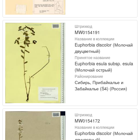
Штрихкод
MW0154191
Название в коллекции
Euphorbia discolor (Молочай
двуцветный)
Принятое название
Euphorbia esula subsp. esula
(Молочай острый)
Районирование
Сибирь, Прибайкалье и
Забайкалье (S4) (Россия)
Штрихкод
MW0154172
Название в коллекции
Euphorbia discolor (Молочай
двуцветный)