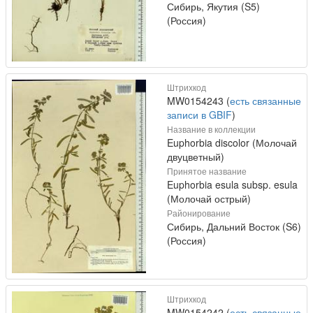
Сибирь, Якутия (S5)
(Россия)
Штрихкод
MW0154243 (
есть связанные
записи в GBIF
)
Название в коллекции
Euphorbia discolor (Молочай
двуцветный)
Принятое название
Euphorbia esula subsp. esula
(Молочай острый)
Районирование
Сибирь, Дальний Восток (S6)
(Россия)
Штрихкод
MW0154242 (
есть связанные