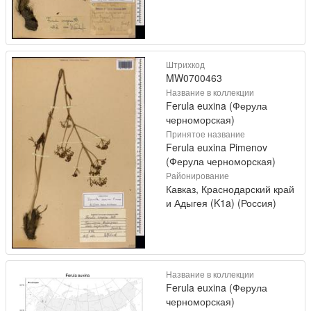
Штрихкод
MW0700463
Название в коллекции
Ferula euxina (Ферула
черноморская)
Принятое название
Ferula euxina Pimenov
(Ферула черноморская)
Районирование
Кавказ, Краснодарский край
и Адыгея (K1a) (Россия)
Название в коллекции
Ferula euxina (Ферула
черноморская)