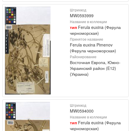
Штрихкод
MW0593999
Название в коллекции
тип
Ferula euxina (Ферула
черноморская)
Принятое название
Ferula euxina Pimenov
(Ферула черноморская)
Районирование
Восточная Европа, Южно-
Украинский район (E12)
(Украина)
Штрихкод
MW0594000
Название в коллекции
тип
Ferula euxina (Ферула
черноморская)