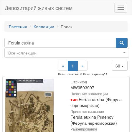
Депозитарий живых систем
Навиг
Растения
Коллекции
Поиск
Все коллекции
«
1
»
60
Всего записей: 8 Всего страниц: 1
Штрихкод
MW0593997
Название в коллекции
тип
Ferula euxina (Ферула
черноморская)
Принятое название
Ferula euxina Pimenov
(Ферула черноморская)
Районирование