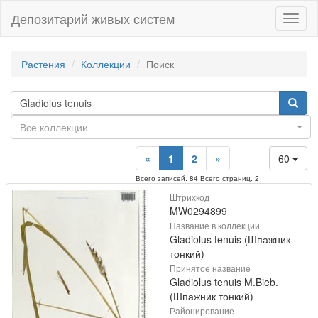
Депозитарий живых систем
Навиг
Растения
Коллекции
Поиск
Все коллекции
«
1
2
»
60
Всего записей: 84 Всего страниц: 2
Штрихкод
MW0294899
Название в коллекции
Gladiolus tenuis (Шпажник
тонкий)
Принятое название
Gladiolus tenuis M.Bieb.
(Шпажник тонкий)
Районирование