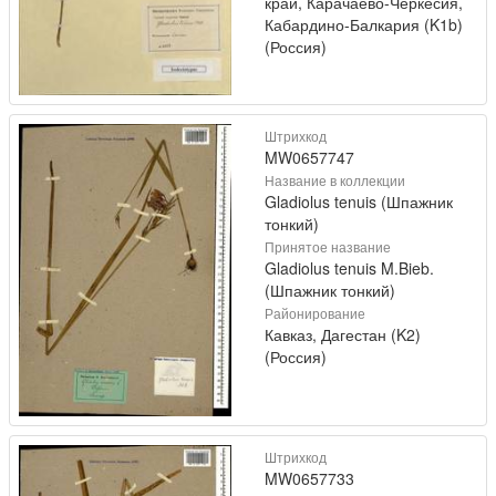
край, Карачаево-Черкесия,
Кабардино-Балкария (K1b)
(Россия)
Штрихкод
MW0657747
Название в коллекции
Gladiolus tenuis (Шпажник
тонкий)
Принятое название
Gladiolus tenuis M.Bieb.
(Шпажник тонкий)
Районирование
Кавказ, Дагестан (K2)
(Россия)
Штрихкод
MW0657733