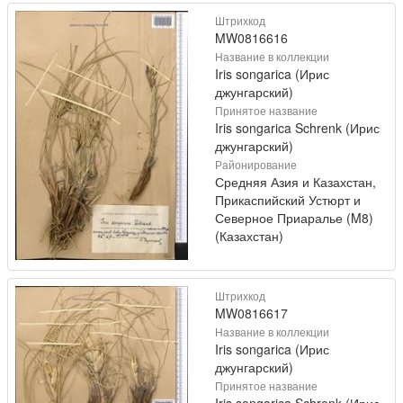
Штрихкод
MW0816616
Название в коллекции
Iris songarica (Ирис
джунгарский)
Принятое название
Iris songarica Schrenk (Ирис
джунгарский)
Районирование
Средняя Азия и Казахстан,
Прикаспийский Устюрт и
Северное Приаралье (M8)
(Казахстан)
Штрихкод
MW0816617
Название в коллекции
Iris songarica (Ирис
джунгарский)
Принятое название
Iris songarica Schrenk (Ирис