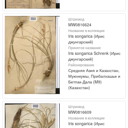
Штрихкод
MW0816624
Название в коллекции
Iris songarica (Ирис
джунгарский)
Принятое название
Iris songarica Schrenk (Ирис
джунгарский)
Районирование
Средняя Азия и Казахстан,
Муюнкумы, Прибалхашье и
Бетпак-Дала (M9)
(Казахстан)
Штрихкод
MW0816609
Название в коллекции
Iris songarica (Ирис