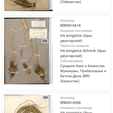
(Узбекистан)
Штрихкод
MW0816618
Название в коллекции
Iris songarica (Ирис
джунгарский)
Принятое название
Iris songarica Schrenk (Ирис
джунгарский)
Районирование
Средняя Азия и Казахстан,
Муюнкумы, Прибалхашье и
Бетпак-Дала (M9)
(Казахстан)
Штрихкод
MW0816588
Название в коллекции
Iris songarica (Ирис