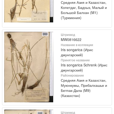
Средняя Азия и Казахстан,
Копетдаг, Бадхыз, Малый и
Большой Балхан (M1)
(Туркмения)
Штрихкод
MW0816622
Название в коллекции
Iris songarica (Ирис
джунгарский)
Принятое название
Iris songarica Schrenk (Ирис
джунгарский)
Районирование
Средняя Азия и Казахстан,
Муюнкумы, Прибалхашье и
Бетпак-Дала (M9)
(Казахстан)
Штрихкод