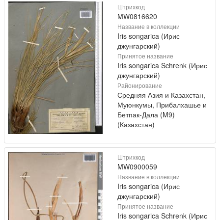
Штрихкод
MW0816620
Название в коллекции
Iris songarica (Ирис
джунгарский)
Принятое название
Iris songarica Schrenk (Ирис
джунгарский)
Районирование
Средняя Азия и Казахстан,
Муюнкумы, Прибалхашье и
Бетпак-Дала (M9)
(Казахстан)
Штрихкод
MW0900059
Название в коллекции
Iris songarica (Ирис
джунгарский)
Принятое название
Iris songarica Schrenk (Ирис