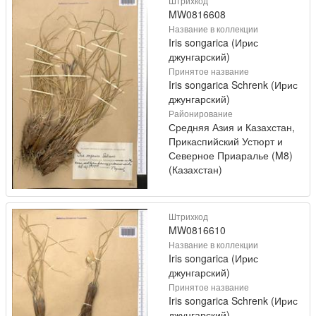
Штрихкод
MW0816608
Название в коллекции
Iris songarica (Ирис
джунгарский)
Принятое название
Iris songarica Schrenk (Ирис
джунгарский)
Районирование
Средняя Азия и Казахстан,
Прикаспийский Устюрт и
Северное Приаралье (M8)
(Казахстан)
Штрихкод
MW0816610
Название в коллекции
Iris songarica (Ирис
джунгарский)
Принятое название
Iris songarica Schrenk (Ирис
джунгарский)