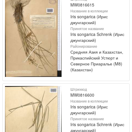
MW0816615
Название в коллекции
Iris songarica (Ирис
джунгарский)
Принятое название
Iris songarica Schrenk (Ирис
джунгарский)
Районирование
Средняя Азия и Казахстан,
Прикаспийский Устюрт и
Северное Приаралье (M8)
(Казахстан)
Штрихкод
MW0816600
Название в коллекции
Iris songarica (Ирис
джунгарский)
Принятое название
Iris songarica Schrenk (Ирис
джунгарский)