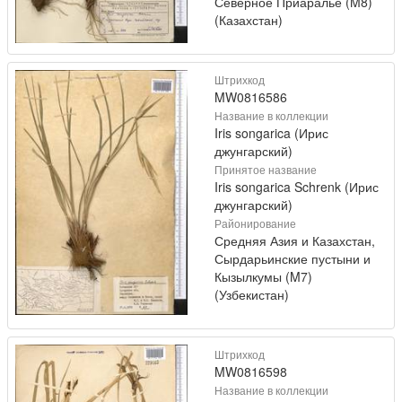
Северное Приаралье (M8)
(Казахстан)
Штрихкод
MW0816586
Название в коллекции
Iris songarica (Ирис
джунгарский)
Принятое название
Iris songarica Schrenk (Ирис
джунгарский)
Районирование
Средняя Азия и Казахстан,
Сырдарьинские пустыни и
Кызылкумы (M7)
(Узбекистан)
Штрихкод
MW0816598
Название в коллекции