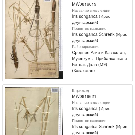
MW0816619
Название в коллекции
Iris songarica (Ирис
джунгарский)
Принятое название
Iris songarica Schrenk (Ирис
джунгарский)
Районирование
Средняя Азия и Казахстан,
Муюнкумы, Прибалхашье и
Бетпак-Дала (M9)
(Казахстан)
Штрихкод
MW0816621
Название в коллекции
Iris songarica (Ирис
джунгарский)
Принятое название
Iris songarica Schrenk (Ирис
джунгарский)