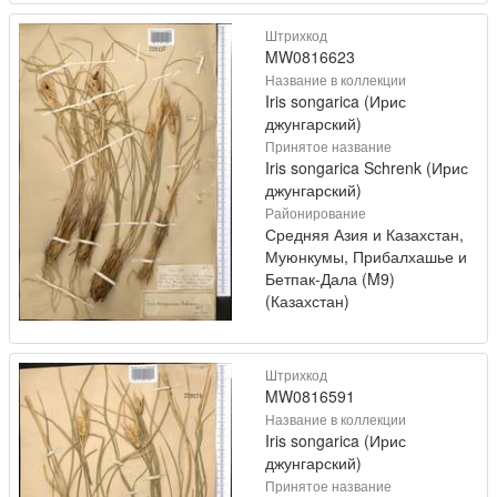
Штрихкод
MW0816623
Название в коллекции
Iris songarica (Ирис
джунгарский)
Принятое название
Iris songarica Schrenk (Ирис
джунгарский)
Районирование
Средняя Азия и Казахстан,
Муюнкумы, Прибалхашье и
Бетпак-Дала (M9)
(Казахстан)
Штрихкод
MW0816591
Название в коллекции
Iris songarica (Ирис
джунгарский)
Принятое название