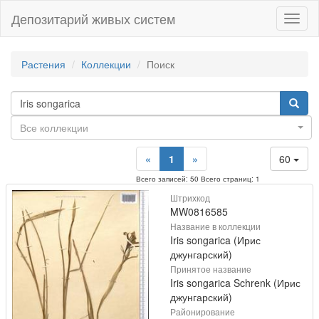
Депозитарий живых систем
Навиг
Растения
Коллекции
Поиск
Все коллекции
«
1
»
60
Всего записей: 50 Всего страниц: 1
Штрихкод
MW0816585
Название в коллекции
Iris songarica (Ирис
джунгарский)
Принятое название
Iris songarica Schrenk (Ирис
джунгарский)
Районирование