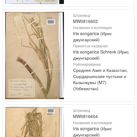
Штрихкод
MW0816602
Название в коллекции
Iris songarica (Ирис
джунгарский)
Принятое название
Iris songarica Schrenk (Ирис
джунгарский)
Районирование
Средняя Азия и Казахстан,
Сырдарьинские пустыни и
Кызылкумы (M7)
(Узбекистан)
Штрихкод
MW0816604
Название в коллекции
Iris songarica (Ирис
джунгарский)