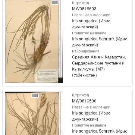
Штрихкод
MW0816603
Название в коллекции
Iris songarica (Ирис
джунгарский)
Принятое название
Iris songarica Schrenk (Ирис
джунгарский)
Районирование
Средняя Азия и Казахстан,
Сырдарьинские пустыни и
Кызылкумы (M7)
(Узбекистан)
Штрихкод
MW0816590
Название в коллекции
Iris songarica (Ирис
джунгарский)
Принятое название
Iris songarica Schrenk (Ирис