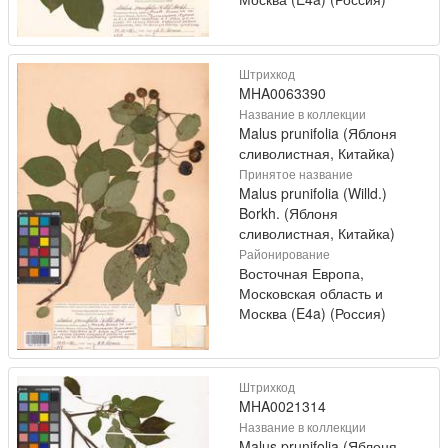
Штрихкод
MHA0063390
Название в коллекции
Malus prunifolia (Яблоня
сливолистная, Китайка)
Принятое название
Malus prunifolia (Willd.)
Borkh. (Яблоня
сливолистная, Китайка)
Районирование
Восточная Европа,
Московская область и
Москва (E4a) (Россия)
Штрихкод
MHA0021314
Название в коллекции
Malus prunifolia (Яблоня