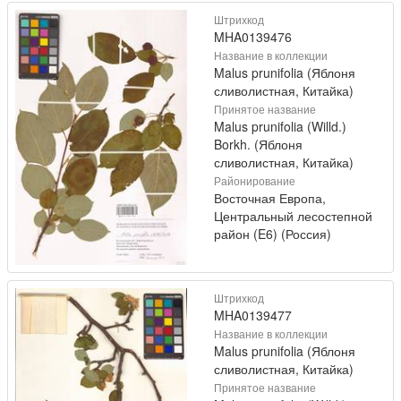
Штрихкод
MHA0139476
Название в коллекции
Malus prunifolia (Яблоня
сливолистная, Китайка)
Принятое название
Malus prunifolia (Willd.)
Borkh. (Яблоня
сливолистная, Китайка)
Районирование
Восточная Европа,
Центральный лесостепной
район (E6) (Россия)
Штрихкод
MHA0139477
Название в коллекции
Malus prunifolia (Яблоня
сливолистная, Китайка)
Принятое название