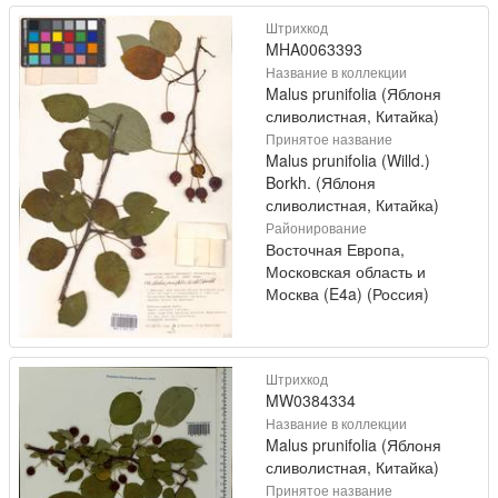
Штрихкод
MHA0063393
Название в коллекции
Malus prunifolia (Яблоня
сливолистная, Китайка)
Принятое название
Malus prunifolia (Willd.)
Borkh. (Яблоня
сливолистная, Китайка)
Районирование
Восточная Европа,
Московская область и
Москва (E4a) (Россия)
Штрихкод
MW0384334
Название в коллекции
Malus prunifolia (Яблоня
сливолистная, Китайка)
Принятое название