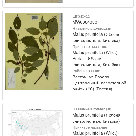
Штрихкод
MW0384338
Название в коллекции
Malus prunifolia (Яблоня
сливолистная, Китайка)
Принятое название
Malus prunifolia (Willd.)
Borkh. (Яблоня
сливолистная, Китайка)
Районирование
Восточная Европа,
Центральный лесостепной
район (E6) (Россия)
Название в коллекции
Malus prunifolia (Яблоня
сливолистная, Китайка)
Принятое название
Malus prunifolia (Willd.)