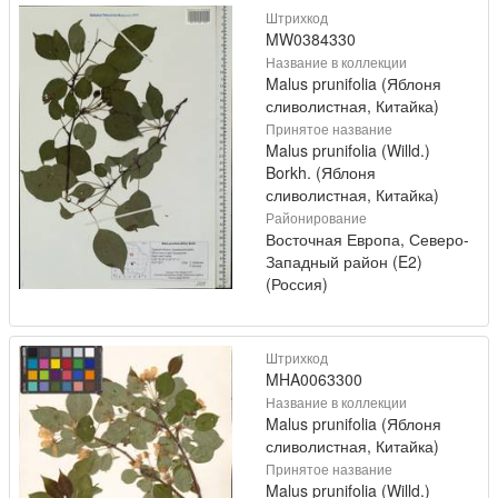
Штрихкод
MW0384330
Название в коллекции
Malus prunifolia (Яблоня
сливолистная, Китайка)
Принятое название
Malus prunifolia (Willd.)
Borkh. (Яблоня
сливолистная, Китайка)
Районирование
Восточная Европа, Северо-
Западный район (E2)
(Россия)
Штрихкод
MHA0063300
Название в коллекции
Malus prunifolia (Яблоня
сливолистная, Китайка)
Принятое название
Malus prunifolia (Willd.)