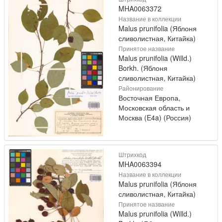
MHA0063372
Название в коллекции
Malus prunifolia (Яблоня
сливолистная, Китайка)
Принятое название
Malus prunifolia (Willd.)
Borkh. (Яблоня
сливолистная, Китайка)
Районирование
Восточная Европа,
Московская область и
Москва (E4a) (Россия)
Штрихкод
MHA0063394
Название в коллекции
Malus prunifolia (Яблоня
сливолистная, Китайка)
Принятое название
Malus prunifolia (Willd.)