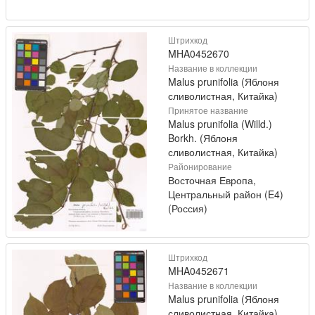
Штрихкод
MHA0452670
Название в коллекции
Malus prunifolia (Яблоня
сливолистная, Китайка)
Принятое название
Malus prunifolia (Willd.)
Borkh. (Яблоня
сливолистная, Китайка)
Районирование
Восточная Европа,
Центральный район (E4)
(Россия)
Штрихкод
MHA0452671
Название в коллекции
Malus prunifolia (Яблоня
сливолистная, Китайка)