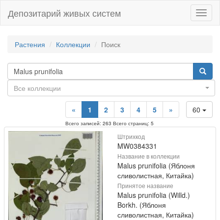
Депозитарий живых систем
Навиг
Растения
Коллекции
Поиск
Все коллекции
«
1
2
3
4
5
»
60
Всего записей: 263 Всего страниц: 5
Штрихкод
MW0384331
Название в коллекции
Malus prunifolia (Яблоня
сливолистная, Китайка)
Принятое название
Malus prunifolia (Willd.)
Borkh. (Яблоня
сливолистная, Китайка)