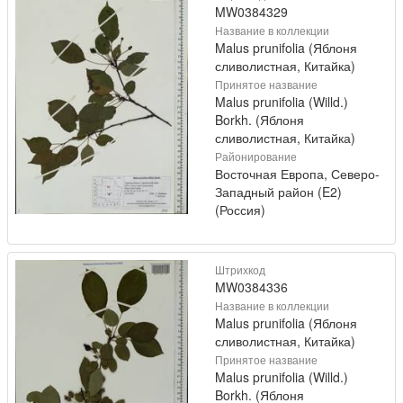
MW0384329
Название в коллекции
Malus prunifolia (Яблоня
сливолистная, Китайка)
Принятое название
Malus prunifolia (Willd.)
Borkh. (Яблоня
сливолистная, Китайка)
Районирование
Восточная Европа, Северо-
Западный район (E2)
(Россия)
Штрихкод
MW0384336
Название в коллекции
Malus prunifolia (Яблоня
сливолистная, Китайка)
Принятое название
Malus prunifolia (Willd.)
Borkh. (Яблоня