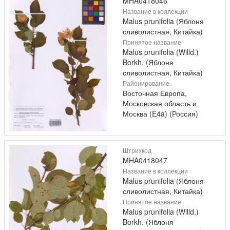
MHA0418046
Название в коллекции
Malus prunifolia (Яблоня
сливолистная, Китайка)
Принятое название
Malus prunifolia (Willd.)
Borkh. (Яблоня
сливолистная, Китайка)
Районирование
Восточная Европа,
Московская область и
Москва (E4a) (Россия)
Штрихкод
MHA0418047
Название в коллекции
Malus prunifolia (Яблоня
сливолистная, Китайка)
Принятое название
Malus prunifolia (Willd.)
Borkh. (Яблоня