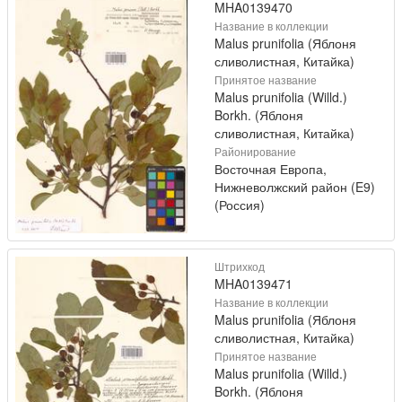
MHA0139470
Название в коллекции
Malus prunifolia (Яблоня
сливолистная, Китайка)
Принятое название
Malus prunifolia (Willd.)
Borkh. (Яблоня
сливолистная, Китайка)
Районирование
Восточная Европа,
Нижневолжский район (E9)
(Россия)
Штрихкод
MHA0139471
Название в коллекции
Malus prunifolia (Яблоня
сливолистная, Китайка)
Принятое название
Malus prunifolia (Willd.)
Borkh. (Яблоня