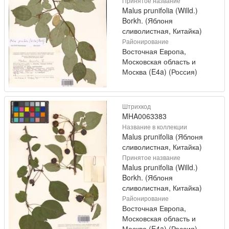
Принятое название
Malus prunifolia (Willd.)
Borkh. (Яблоня
сливолистная, Китайка)
Районирование
Восточная Европа,
Московская область и
Москва (E4a) (Россия)
Штрихкод
MHA0063383
Название в коллекции
Malus prunifolia (Яблоня
сливолистная, Китайка)
Принятое название
Malus prunifolia (Willd.)
Borkh. (Яблоня
сливолистная, Китайка)
Районирование
Восточная Европа,
Московская область и
Москва (E4a) (Россия)