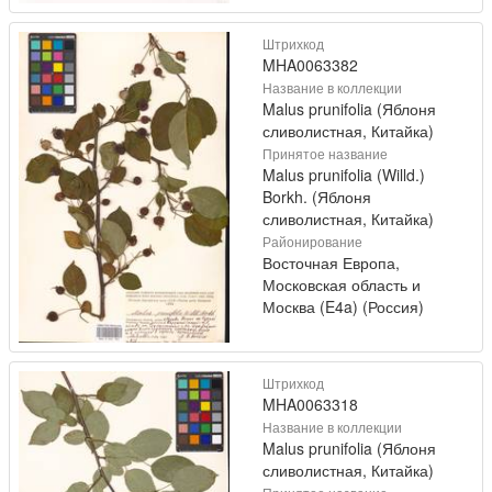
Штрихкод
MHA0063382
Название в коллекции
Malus prunifolia (Яблоня
сливолистная, Китайка)
Принятое название
Malus prunifolia (Willd.)
Borkh. (Яблоня
сливолистная, Китайка)
Районирование
Восточная Европа,
Московская область и
Москва (E4a) (Россия)
Штрихкод
MHA0063318
Название в коллекции
Malus prunifolia (Яблоня
сливолистная, Китайка)