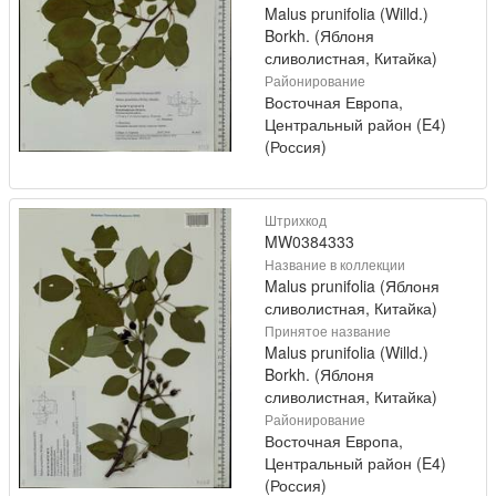
Malus prunifolia (Willd.)
Borkh. (Яблоня
сливолистная, Китайка)
Районирование
Восточная Европа,
Центральный район (E4)
(Россия)
Штрихкод
MW0384333
Название в коллекции
Malus prunifolia (Яблоня
сливолистная, Китайка)
Принятое название
Malus prunifolia (Willd.)
Borkh. (Яблоня
сливолистная, Китайка)
Районирование
Восточная Европа,
Центральный район (E4)
(Россия)