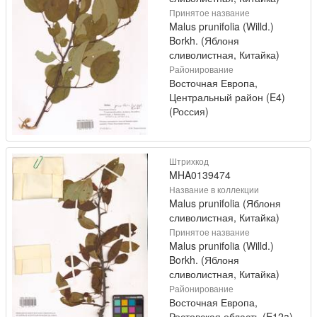
Принятое название
Malus prunifolia (Willd.)
Borkh. (Яблоня
сливолистная, Китайка)
Районирование
Восточная Европа,
Центральный район (E4)
(Россия)
Штрихкод
MHA0139474
Название в коллекции
Malus prunifolia (Яблоня
сливолистная, Китайка)
Принятое название
Malus prunifolia (Willd.)
Borkh. (Яблоня
сливолистная, Китайка)
Районирование
Восточная Европа,
Ростовская область (E12a)