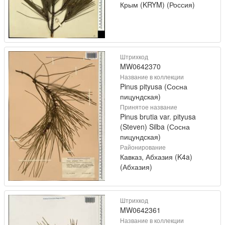
Крым (KRYM) (Россия)
Штрихкод
MW0642370
Название в коллекции
Pinus pityusa (Сосна
пицундская)
Принятое название
Pinus brutia var. pityusa
(Steven) Silba (Сосна
пицундская)
Районирование
Кавказ, Абхазия (K4a)
(Абхазия)
Штрихкод
MW0642361
Название в коллекции