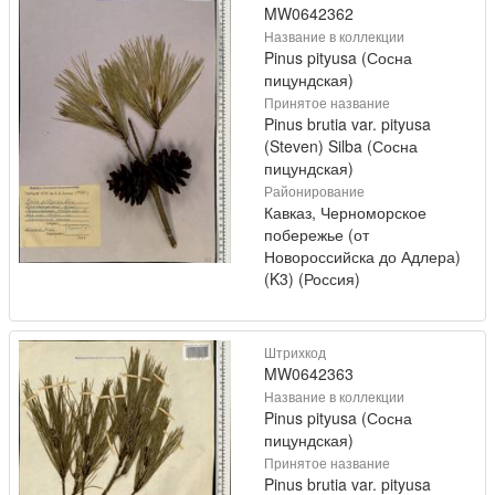
MW0642362
Название в коллекции
Pinus pityusa (Сосна
пицундская)
Принятое название
Pinus brutia var. pityusa
(Steven) Silba (Сосна
пицундская)
Районирование
Кавказ, Черноморское
побережье (от
Новороссийска до Адлера)
(K3) (Россия)
Штрихкод
MW0642363
Название в коллекции
Pinus pityusa (Сосна
пицундская)
Принятое название
Pinus brutia var. pityusa