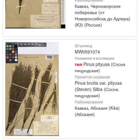
Кавказ, Черноморское
побережье (от
Новороссийска до Адлера)
(K3) (Россия)
Штрихкод
MW0591074
Название в коллекции
тип
Pinus pityusa (Сосна
пицундская)
Принятое название
Pinus brutia var. pityusa
(Steven) Silba (Сосна
пицундская)
Районирование
Кавказ, Абхазия (K4a)
(Абхазия)