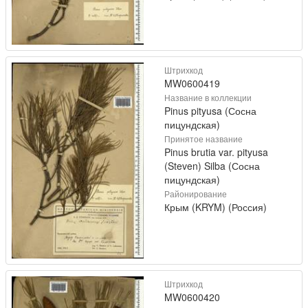
Штрихкод
MW0600419
Название в коллекции
Pinus pityusa (Сосна
пицундская)
Принятое название
Pinus brutia var. pityusa
(Steven) Silba (Сосна
пицундская)
Районирование
Крым (KRYM) (Россия)
Штрихкод
MW0600420