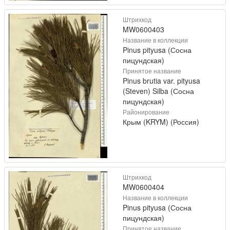
Штрихкод
MW0600403
Название в коллекции
Pinus pityusa (Сосна
пицундская)
Принятое название
Pinus brutia var. pityusa
(Steven) Silba (Сосна
пицундская)
Районирование
Крым (KRYM) (Россия)
Штрихкод
MW0600404
Название в коллекции
Pinus pityusa (Сосна
пицундская)
Принятое название