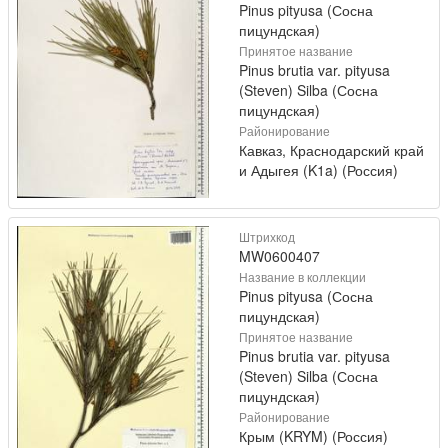
Pinus pityusa (Сосна
пицундская)
Принятое название
Pinus brutia var. pityusa
(Steven) Silba (Сосна
пицундская)
Районирование
Кавказ, Краснодарский край
и Адыгея (K1a) (Россия)
Штрихкод
MW0600407
Название в коллекции
Pinus pityusa (Сосна
пицундская)
Принятое название
Pinus brutia var. pityusa
(Steven) Silba (Сосна
пицундская)
Районирование
Крым (KRYM) (Россия)