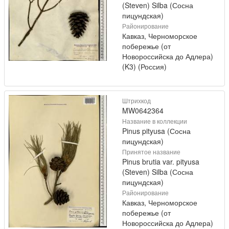
(Steven) Silba (Сосна
пицундская)
Районирование
Кавказ, Черноморское
побережье (от
Новороссийска до Адлера)
(K3) (Россия)
Штрихкод
MW0642364
Название в коллекции
Pinus pityusa (Сосна
пицундская)
Принятое название
Pinus brutia var. pityusa
(Steven) Silba (Сосна
пицундская)
Районирование
Кавказ, Черноморское
побережье (от
Новороссийска до Адлера)