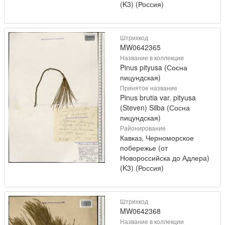
(K3) (Россия)
Штрихкод
MW0642365
Название в коллекции
Pinus pityusa (Сосна
пицундская)
Принятое название
Pinus brutia var. pityusa
(Steven) Silba (Сосна
пицундская)
Районирование
Кавказ, Черноморское
побережье (от
Новороссийска до Адлера)
(K3) (Россия)
Штрихкод
MW0642368
Название в коллекции