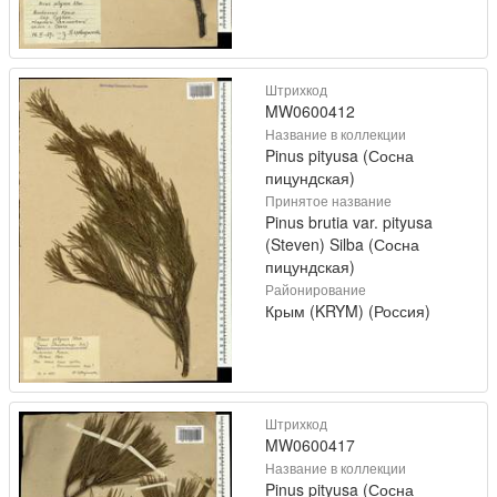
Штрихкод
MW0600412
Название в коллекции
Pinus pityusa (Сосна
пицундская)
Принятое название
Pinus brutia var. pityusa
(Steven) Silba (Сосна
пицундская)
Районирование
Крым (KRYM) (Россия)
Штрихкод
MW0600417
Название в коллекции
Pinus pityusa (Сосна