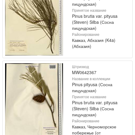
пицундская)
Принятое название
Pinus brutia var. pityusa
(Steven) Silba (Сосна
пицундская)
Районирование
Кавказ, Абхазия (K4a)
(Абхазия)
Штрихкод
MW0642367
Название в коллекции
Pinus pityusa (Сосна
пицундская)
Принятое название
Pinus brutia var. pityusa
(Steven) Silba (Сосна
пицундская)
Районирование
Кавказ, Черноморское
побережье (от