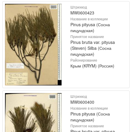
Штрихкод
MW0600423
Название в коллекции
Pinus pityusa (Сосна
пицундская)
Принятое название
Pinus brutia var. pityusa
(Steven) Silba (Сосна
пицундская)
Районирование
Крым (KRYM) (Россия)
Штрихкод
MW0600400
Название в коллекции
Pinus pityusa (Сосна
пицундская)
Принятое название
Pinus brutia var. pityusa