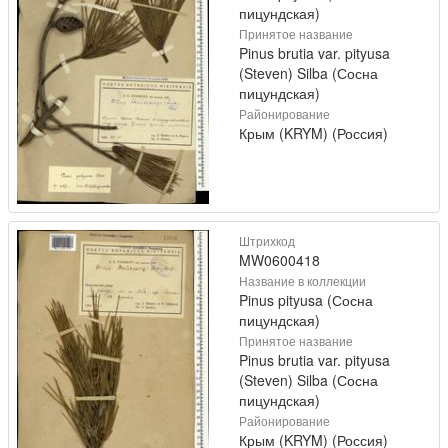
пицундская)
Принятое название
Pinus brutia var. pityusa
(Steven) Silba (Сосна
пицундская)
Районирование
Крым (KRYM) (Россия)
Штрихкод
MW0600418
Название в коллекции
Pinus pityusa (Сосна
пицундская)
Принятое название
Pinus brutia var. pityusa
(Steven) Silba (Сосна
пицундская)
Районирование
Крым (KRYM) (Россия)