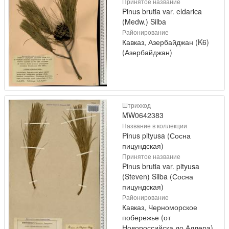
Принятое название
Pinus brutia var. eldarica
(Medw.) Silba
Районирование
Кавказ, Азербайджан (K6)
(Азербайджан)
Штрихкод
MW0642383
Название в коллекции
Pinus pityusa (Сосна
пицундская)
Принятое название
Pinus brutia var. pityusa
(Steven) Silba (Сосна
пицундская)
Районирование
Кавказ, Черноморское
побережье (от
Новороссийска до Адлера)