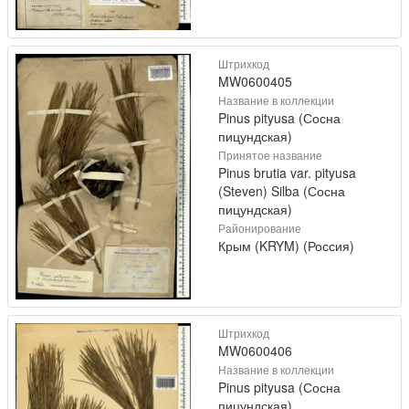
Штрихкод
MW0600405
Название в коллекции
Pinus pityusa (Сосна
пицундская)
Принятое название
Pinus brutia var. pityusa
(Steven) Silba (Сосна
пицундская)
Районирование
Крым (KRYM) (Россия)
Штрихкод
MW0600406
Название в коллекции
Pinus pityusa (Сосна
пицундская)