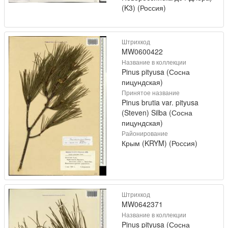
(K3) (Россия)
Штрихкод
MW0600422
Название в коллекции
Pinus pityusa (Сосна
пицундская)
Принятое название
Pinus brutia var. pityusa
(Steven) Silba (Сосна
пицундская)
Районирование
Крым (KRYM) (Россия)
Штрихкод
MW0642371
Название в коллекции
Pinus pityusa (Сосна