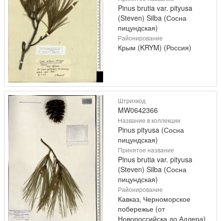
Pinus brutia var. pityusa
(Steven) Silba (Сосна
пицундская)
Районирование
Крым (KRYM) (Россия)
Штрихкод
MW0642366
Название в коллекции
Pinus pityusa (Сосна
пицундская)
Принятое название
Pinus brutia var. pityusa
(Steven) Silba (Сосна
пицундская)
Районирование
Кавказ, Черноморское
побережье (от
Новороссийска до Адлера)