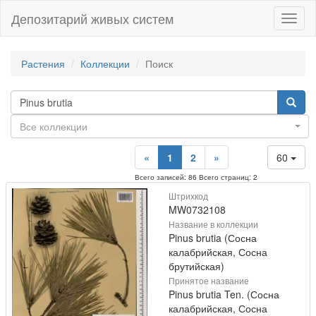
Депозитарий живых систем
Навиг
Растения
Коллекции
Поиск
Все коллекции
«
1
2
»
60
Всего записей: 86 Всего страниц: 2
Штрихкод
MW0732108
Название в коллекции
Pinus brutia (Сосна
калабрийская, Сосна
брутийская)
Принятое название
Pinus brutia Ten. (Сосна
калабрийская, Сосна