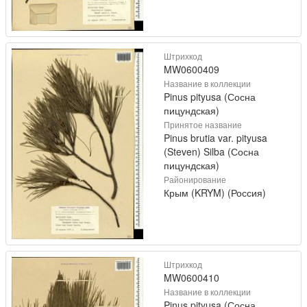
Штрихкод
MW0600409
Название в коллекции
Pinus pityusa (Сосна
пицундская)
Принятое название
Pinus brutia var. pityusa
(Steven) Silba (Сосна
пицундская)
Районирование
Крым (KRYM) (Россия)
Штрихкод
MW0600410
Название в коллекции
Pinus pityusa (Сосна