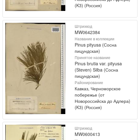
(K3) (Россия)
Штрихкод
MW0642384
Название в коллекции
Pinus pityusa (Сосна
пицундская)
Принятое название
Pinus brutia var. pityusa
(Steven) Silba (Сосна
пицундская)
Районирование
Кавказ, Черноморское
побережье (от
Новороссийска до Адлера)
(K3) (Россия)
Штрихкод
MW0600413