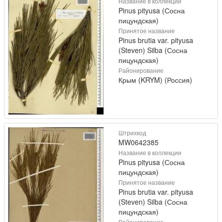
Название в коллекции
Pinus pityusa (Сосна
пицундская)
Принятое название
Pinus brutia var. pityusa
(Steven) Silba (Сосна
пицундская)
Районирование
Крым (KRYM) (Россия)
Штрихкод
MW0642385
Название в коллекции
Pinus pityusa (Сосна
пицундская)
Принятое название
Pinus brutia var. pityusa
(Steven) Silba (Сосна
пицундская)
Районирование