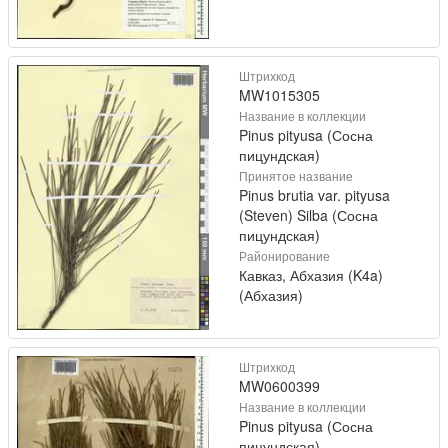
Штрихкод
MW1015305
Название в коллекции
Pinus pityusa (Сосна
пицундская)
Принятое название
Pinus brutia var. pityusa
(Steven) Silba (Сосна
пицундская)
Районирование
Кавказ, Абхазия (K4a)
(Абхазия)
Штрихкод
MW0600399
Название в коллекции
Pinus pityusa (Сосна
пицундская)