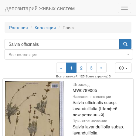
Депозитарий живых систем
Навиг
Растения
Коллекции
Поиск
Все коллекции
«
1
2
3
»
60
Всего записей: 125 Всего страниц: 3
Штрихкод
MW0789005
Название в коллекции
Salvia officinalis subsp.
lavandulifolia (Шалфей
лекарственный)
Принятое название
Salvia lavandulifolia subsp.
lavandulifolia