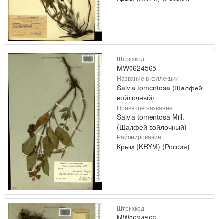
Штрихкод
MW0624565
Название в коллекции
Salvia tomentosa (Шалфей
войлочный)
Принятое название
Salvia tomentosa Mill.
(Шалфей войлочный)
Районирование
Крым (KRYM) (Россия)
Штрихкод
MW0624566