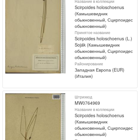
Название в коллекции
Scirpoides holoschoenus
(Камышевидник
обыкновенный, Сцирпоидес
обыкновенный)
Принятое название
Scirpoides holoschoenus (L.)
Soják (Камышевидник
обыкновенный, Сцирпоидес
обыкновенный)
Районирование
Западная Европа (EUR)
(Италия)
Штрихкод
MW0764969
Название в коллекции
Scirpoides holoschoenus
(Камышевидник
обыкновенный, Сцирпоидес
обыкновенный)