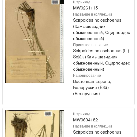
Штрихкод
MW0261115
Название в коллекции
Scirpoides holoschoenus
(Камышевидник
обыкновенный, Сцирпоидес
обыкновенный)
Принятое название
Scirpoides holoschoenus (L.)
Soják (Камышевидник
обыкновенный, Сцирпоидес
обыкновенный)
Районирование
Восточная Европа,
Белоруссия (E3a)
(Белоруссия)
Штрихкод
MW0604182
Название в коллекции
Scirpoides holoschoenus