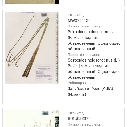
Штрихкод
MW0734134
Название в коллекции
Scirpoides holoschoenus
(Камышевидник
обыкновенный, Сцирпоидес
обыкновенный)
Принятое название
Scirpoides holoschoenus (L.)
Soják (Камышевидник
обыкновенный, Сцирпоидес
обыкновенный)
Районирование
Зарубежная Азия (ASIA)
(Израиль)
Штрихкод
IRKU022374
Название в коллекции