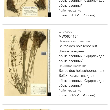
обыкновенный, Сцирпоидес
обыкновенный)
Районирование
Крым (KRYM) (Россия)
Штрихкод
MW0604184
Название в коллекции
Scirpoides holoschoenus
(Камышевидник
обыкновенный, Сцирпоидес
обыкновенный)
Принятое название
Scirpoides holoschoenus (L.)
Soják (Камышевидник
обыкновенный, Сцирпоидес
обыкновенный)
Районирование
Крым (KRYM) (Россия)