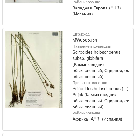
Районирование
Западная Европа (EUR)
(Испания)
Штрихкод
MW0585054
Название в коллекции
Scirpoides holoschoenus
subsp. globifera
(Камышевидник
обыкновенный, Сцирпоидес
обыкновенный)
Принятое название
Scirpoides holoschoenus (L.)
Soják (Камышевидник
обыкновенный, Сцирпоидес
обыкновенный)
Районирование
Африка (AFR) (Испания)