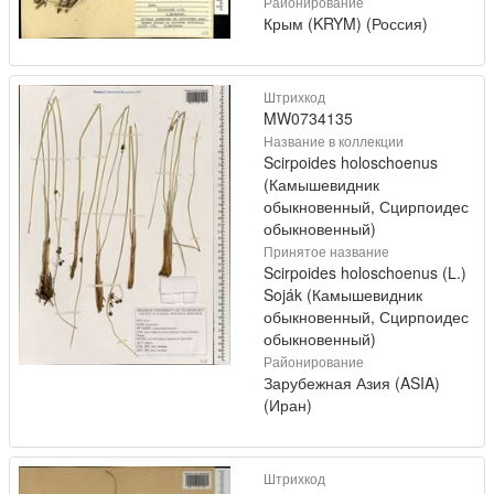
Районирование
Крым (KRYM) (Россия)
Штрихкод
MW0734135
Название в коллекции
Scirpoides holoschoenus
(Камышевидник
обыкновенный, Сцирпоидес
обыкновенный)
Принятое название
Scirpoides holoschoenus (L.)
Soják (Камышевидник
обыкновенный, Сцирпоидес
обыкновенный)
Районирование
Зарубежная Азия (ASIA)
(Иран)
Штрихкод