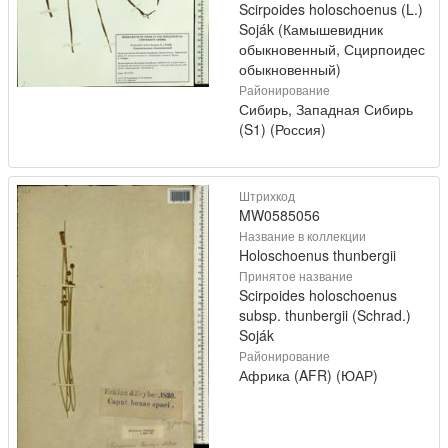
Scirpoides holoschoenus (L.)
Soják (Камышевидник
обыкновенный, Сцирпоидес
обыкновенный)
Районирование
Сибирь, Западная Сибирь
(S1) (Россия)
Штрихкод
MW0585056
Название в коллекции
Holoschoenus thunbergii
Принятое название
Scirpoides holoschoenus
subsp. thunbergii (Schrad.)
Soják
Районирование
Африка (AFR) (ЮАР)