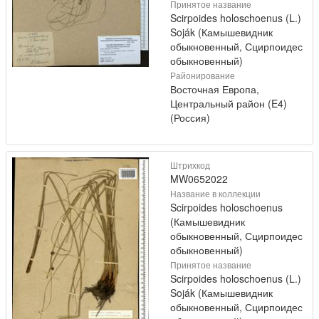
Принятое название
Scirpoides holoschoenus (L.)
Soják (Камышевидник
обыкновенный, Сцирпоидес
обыкновенный)
Районирование
Восточная Европа,
Центральный район (E4)
(Россия)
Штрихкод
MW0652022
Название в коллекции
Scirpoides holoschoenus
(Камышевидник
обыкновенный, Сцирпоидес
обыкновенный)
Принятое название
Scirpoides holoschoenus (L.)
Soják (Камышевидник
обыкновенный, Сцирпоидес