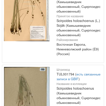
(Камышевидник
обыкновенный, Сцирпоидес
обыкновенный)
Принятое название
Scirpoides holoschoenus (L.)
Soják (Камышевидник
обыкновенный, Сцирпоидес
обыкновенный)
Районирование
Восточная Европа,
Нижневолжский район (E9)
(Россия)
Штрихкод
TUL001794 (
есть связанные
записи в GBIF
)
Название в коллекции
Scirpoides holoschoenus
(Камышевидник
обыкновенный, Сцирпоидес
обыкновенный)