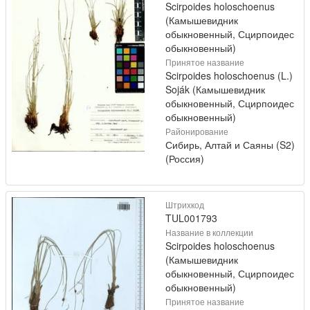
Scirpoides holoschoenus
(Камышевидник
обыкновенный, Сцирпоидес
обыкновенный)
Принятое название
Scirpoides holoschoenus (L.)
Soják (Камышевидник
обыкновенный, Сцирпоидес
обыкновенный)
Районирование
Сибирь, Алтай и Саяны (S2)
(Россия)
Штрихкод
TUL001793
Название в коллекции
Scirpoides holoschoenus
(Камышевидник
обыкновенный, Сцирпоидес
обыкновенный)
Принятое название