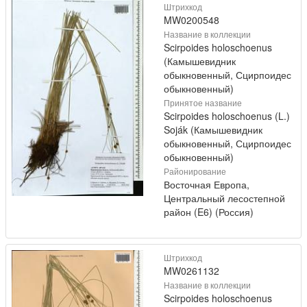
Штрихкод
MW0200548
Название в коллекции
Scirpoides holoschoenus
(Камышевидник
обыкновенный, Сцирпоидес
обыкновенный)
Принятое название
Scirpoides holoschoenus (L.)
Soják (Камышевидник
обыкновенный, Сцирпоидес
обыкновенный)
Районирование
Восточная Европа,
Центральный лесостепной
район (E6) (Россия)
Штрихкод
MW0261132
Название в коллекции
Scirpoides holoschoenus