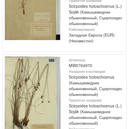
Принятое название
Scirpoides holoschoenus (L.)
Soják (Камышевидник
обыкновенный, Сцирпоидес
обыкновенный)
Районирование
Западная Европа (EUR)
(Неизвестно)
Штрихкод
MW0764970
Название в коллекции
Scirpoides holoschoenus
(Камышевидник
обыкновенный, Сцирпоидес
обыкновенный)
Принятое название
Scirpoides holoschoenus (L.)
Soják (Камышевидник
обыкновенный, Сцирпоидес
обыкновенный)
Районирование