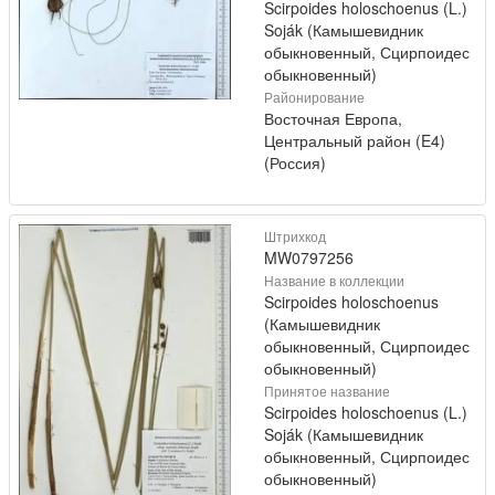
Scirpoides holoschoenus (L.)
Soják (Камышевидник
обыкновенный, Сцирпоидес
обыкновенный)
Районирование
Восточная Европа,
Центральный район (E4)
(Россия)
Штрихкод
MW0797256
Название в коллекции
Scirpoides holoschoenus
(Камышевидник
обыкновенный, Сцирпоидес
обыкновенный)
Принятое название
Scirpoides holoschoenus (L.)
Soják (Камышевидник
обыкновенный, Сцирпоидес
обыкновенный)