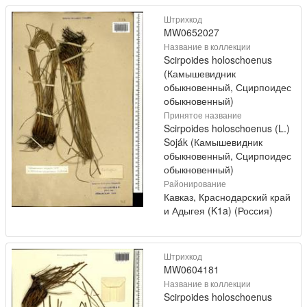
Штрихкод
MW0652027
Название в коллекции
Scirpoides holoschoenus
(Камышевидник
обыкновенный, Сцирпоидес
обыкновенный)
Принятое название
Scirpoides holoschoenus (L.)
Soják (Камышевидник
обыкновенный, Сцирпоидес
обыкновенный)
Районирование
Кавказ, Краснодарский край
и Адыгея (K1a) (Россия)
Штрихкод
MW0604181
Название в коллекции
Scirpoides holoschoenus