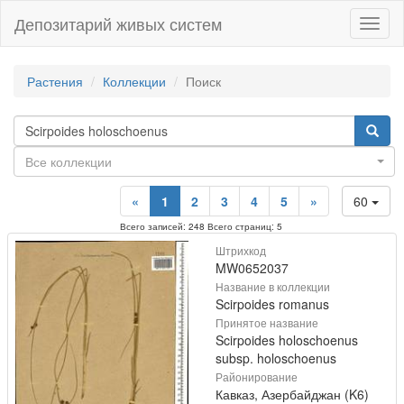
Депозитарий живых систем
Навиг
Растения
Коллекции
Поиск
Все коллекции
«
1
2
3
4
5
»
60
Всего записей: 248 Всего страниц: 5
Штрихкод
MW0652037
Название в коллекции
Scirpoides romanus
Принятое название
Scirpoides holoschoenus
subsp. holoschoenus
Районирование
Кавказ, Азербайджан (K6)