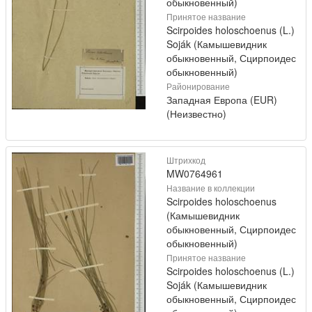
обыкновенный)
Принятое название
Scirpoides holoschoenus (L.)
Soják (Камышевидник
обыкновенный, Сцирпоидес
обыкновенный)
Районирование
Западная Европа (EUR)
(Неизвестно)
Штрихкод
MW0764961
Название в коллекции
Scirpoides holoschoenus
(Камышевидник
обыкновенный, Сцирпоидес
обыкновенный)
Принятое название
Scirpoides holoschoenus (L.)
Soják (Камышевидник
обыкновенный, Сцирпоидес