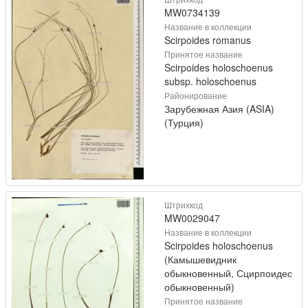
MW0734139
Название в коллекции
Scirpoides romanus
Принятое название
Scirpoides holoschoenus
subsp. holoschoenus
Районирование
Зарубежная Азия (ASIA)
(Турция)
Штрихкод
MW0029047
Название в коллекции
Scirpoides holoschoenus
(Камышевидник
обыкновенный, Сцирпоидес
обыкновенный)
Принятое название