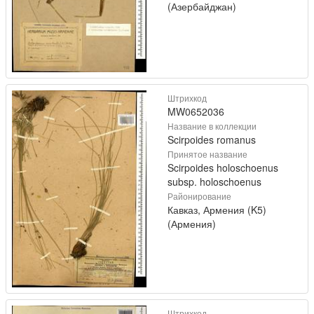
(Азербайджан)
Штрихкод
MW0652036
Название в коллекции
Scirpoides romanus
Принятое название
Scirpoides holoschoenus
subsp. holoschoenus
Районирование
Кавказ, Армения (K5)
(Армения)
Штрихкод