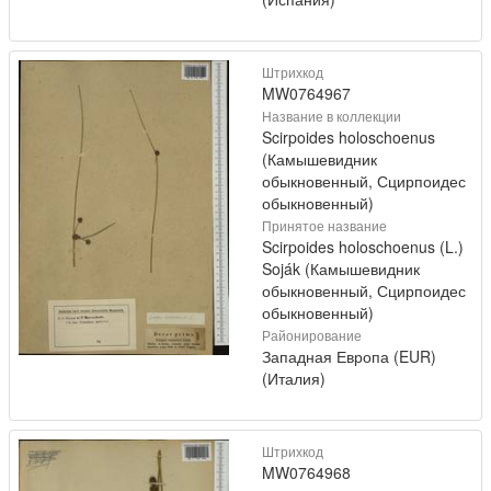
Штрихкод
MW0764967
Название в коллекции
Scirpoides holoschoenus
(Камышевидник
обыкновенный, Сцирпоидес
обыкновенный)
Принятое название
Scirpoides holoschoenus (L.)
Soják (Камышевидник
обыкновенный, Сцирпоидес
обыкновенный)
Районирование
Западная Европа (EUR)
(Италия)
Штрихкод
MW0764968