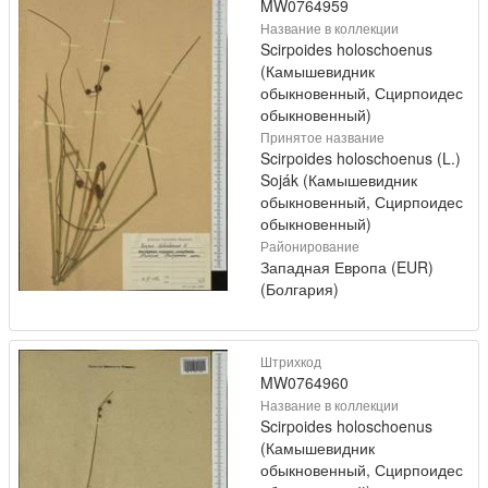
MW0764959
Название в коллекции
Scirpoides holoschoenus
(Камышевидник
обыкновенный, Сцирпоидес
обыкновенный)
Принятое название
Scirpoides holoschoenus (L.)
Soják (Камышевидник
обыкновенный, Сцирпоидес
обыкновенный)
Районирование
Западная Европа (EUR)
(Болгария)
Штрихкод
MW0764960
Название в коллекции
Scirpoides holoschoenus
(Камышевидник
обыкновенный, Сцирпоидес