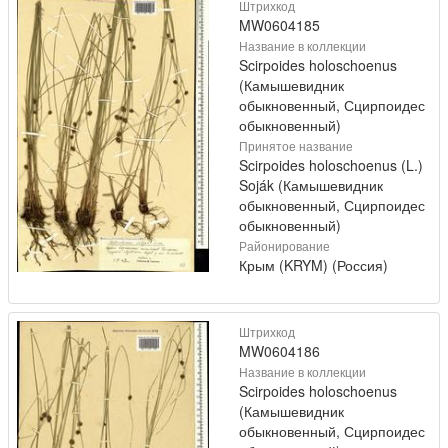
Штрихкод
MW0604185
Название в коллекции
Scirpoides holoschoenus
(Камышевидник
обыкновенный, Сцирпоидес
обыкновенный)
Принятое название
Scirpoides holoschoenus (L.)
Soják (Камышевидник
обыкновенный, Сцирпоидес
обыкновенный)
Районирование
Крым (KRYM) (Россия)
Штрихкод
MW0604186
Название в коллекции
Scirpoides holoschoenus
(Камышевидник
обыкновенный, Сцирпоидес