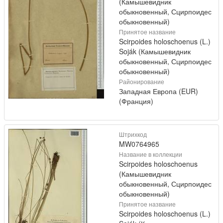
(Камышевидник
обыкновенный, Сцирпоидес
обыкновенный)
Принятое название
Scirpoides holoschoenus (L.)
Soják (Камышевидник
обыкновенный, Сцирпоидес
обыкновенный)
Районирование
Западная Европа (EUR)
(Франция)
Штрихкод
MW0764965
Название в коллекции
Scirpoides holoschoenus
(Камышевидник
обыкновенный, Сцирпоидес
обыкновенный)
Принятое название
Scirpoides holoschoenus (L.)