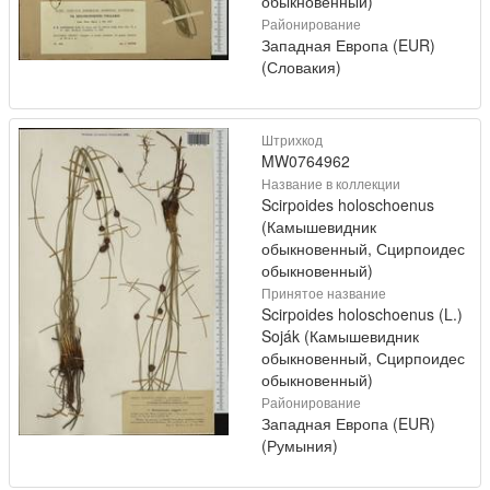
обыкновенный)
Районирование
Западная Европа (EUR)
(Словакия)
Штрихкод
MW0764962
Название в коллекции
Scirpoides holoschoenus
(Камышевидник
обыкновенный, Сцирпоидес
обыкновенный)
Принятое название
Scirpoides holoschoenus (L.)
Soják (Камышевидник
обыкновенный, Сцирпоидес
обыкновенный)
Районирование
Западная Европа (EUR)
(Румыния)