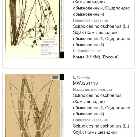
(Камышевидник
обыкновенный, Сцирпоидес
обыкновенный)
Принятое название
Scirpoides holoschoenus (L.)
Soják (Камышевидник
обыкновенный, Сцирпоидес
обыкновенный)
Районирование
Крым (KRYM) (Россия)
Штрихкод
MW0261118
Название в коллекции
Scirpoides holoschoenus
(Камышевидник
обыкновенный, Сцирпоидес
обыкновенный)
Принятое название
Scirpoides holoschoenus (L.)
Soják (Камышевидник