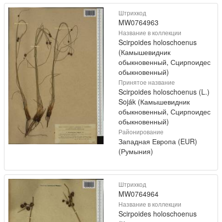
Штрихкод
MW0764963
Название в коллекции
Scirpoides holoschoenus
(Камышевидник
обыкновенный, Сцирпоидес
обыкновенный)
Принятое название
Scirpoides holoschoenus (L.)
Soják (Камышевидник
обыкновенный, Сцирпоидес
обыкновенный)
Районирование
Западная Европа (EUR)
(Румыния)
Штрихкод
MW0764964
Название в коллекции
Scirpoides holoschoenus