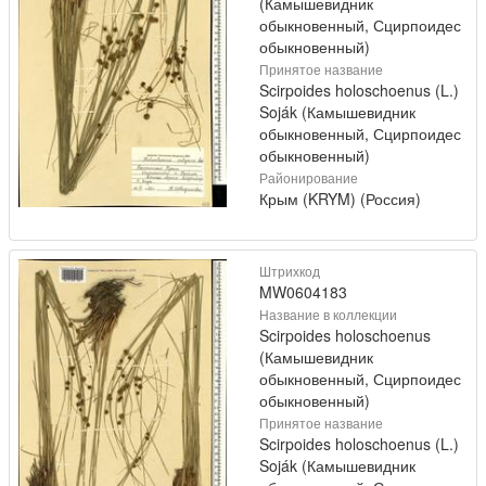
(Камышевидник
обыкновенный, Сцирпоидес
обыкновенный)
Принятое название
Scirpoides holoschoenus (L.)
Soják (Камышевидник
обыкновенный, Сцирпоидес
обыкновенный)
Районирование
Крым (KRYM) (Россия)
Штрихкод
MW0604183
Название в коллекции
Scirpoides holoschoenus
(Камышевидник
обыкновенный, Сцирпоидес
обыкновенный)
Принятое название
Scirpoides holoschoenus (L.)
Soják (Камышевидник