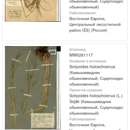
обыкновенный, Сцирпоидес
обыкновенный)
Районирование
Восточная Европа,
Центральный лесостепной
район (E6) (Россия)
Штрихкод
MW0261117
Название в коллекции
Scirpoides holoschoenus
(Камышевидник
обыкновенный, Сцирпоидес
обыкновенный)
Принятое название
Scirpoides holoschoenus (L.)
Soják (Камышевидник
обыкновенный, Сцирпоидес
обыкновенный)
Районирование
Восточная Европа,