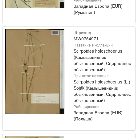
Западная Европа (EUR)
(Румыния)
Штрихкод
MW0764971
Название в коллекции
Scirpoides holoschoenus
(Камышевидник
обыкновенный, Сцирпоидес
обыкновенный)
Принятое название
Scirpoides holoschoenus (L.)
Soják (Камышевидник
обыкновенный, Сцирпоидес
обыкновенный)
Районирование
Западная Европа (EUR)
(Польша)