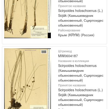
обыкновенный)
Принятое название
Scirpoides holoschoenus (L.)
Soják (Камышевидник
обыкновенный, Сцирпоидес
обыкновенный)
Районирование
Крым (KRYM) (Россия)
Штрихкод
MW0604187
Название в коллекции
Scirpoides holoschoenus
(Камышевидник
обыкновенный, Сцирпоидес
обыкновенный)
Принятое название
Scirpoides holoschoenus (L.)
Soják (Камышевидник
обыкновенный, Сцирпоидес
обыкновенный)