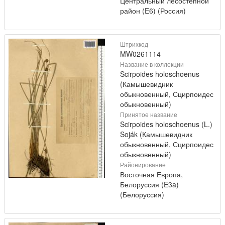
Центральный лесостепной
район (E6) (Россия)
Штрихкод
MW0261114
Название в коллекции
Scirpoides holoschoenus
(Камышевидник
обыкновенный, Сцирпоидес
обыкновенный)
Принятое название
Scirpoides holoschoenus (L.)
Soják (Камышевидник
обыкновенный, Сцирпоидес
обыкновенный)
Районирование
Восточная Европа,
Белоруссия (E3a)
(Белоруссия)