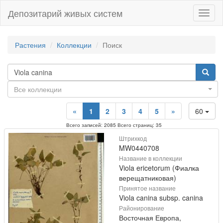
Депозитарий живых систем
Навиг
Растения
Коллекции
Поиск
Все коллекции
«
1
2
3
4
5
»
60
Всего записей: 2085 Всего страниц: 35
Штрихкод
MW0440708
Название в коллекции
Viola ericetorum (Фиалка
верещатниковая)
Принятое название
Viola canina subsp. canina
Районирование
Восточная Европа,