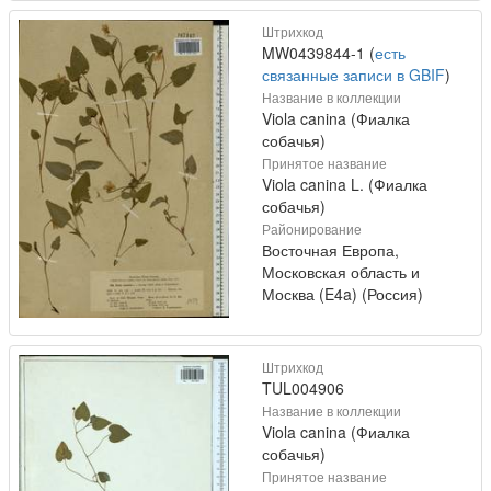
Штрихкод
MW0439844-1 (
есть
связанные записи в GBIF
)
Название в коллекции
Viola canina (Фиалка
собачья)
Принятое название
Viola canina L. (Фиалка
собачья)
Районирование
Восточная Европа,
Московская область и
Москва (E4a) (Россия)
Штрихкод
TUL004906
Название в коллекции
Viola canina (Фиалка
собачья)
Принятое название