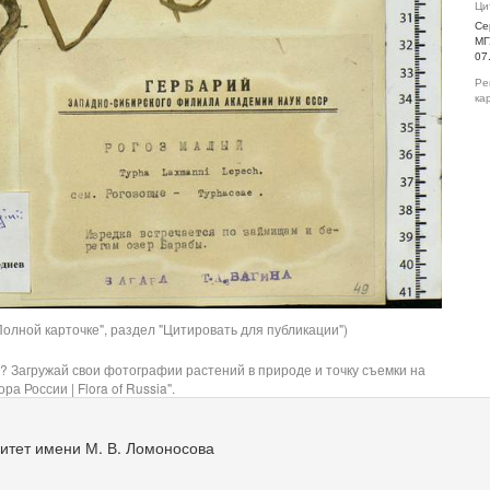
Ци
Се
МГ
07
Ре
ка
олной карточке", раздел "Цитировать для публикации")
? Загружай свои фотографии растений в природе и точку съемки на
ра России | Flora of Russia".
итет имени М. В. Ломоносова