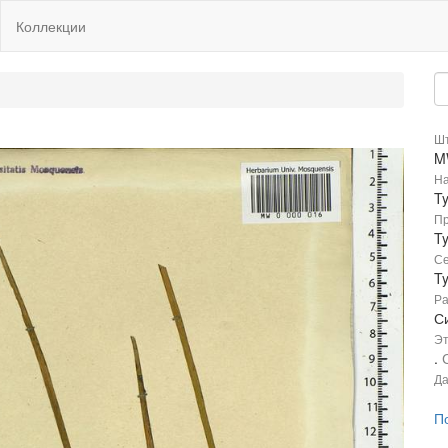
Коллекции
Шт
M
На
Ty
Пр
Ty
Се
T
Ра
С
Эт
.
Да
П