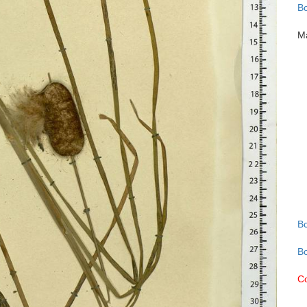
В
М
В
В
С