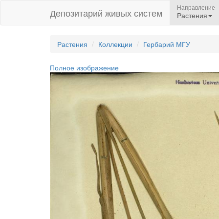
Направление
Депозитарий живых систем
Растения
Растения
Коллекции
Гербарий МГУ
Полное изображение