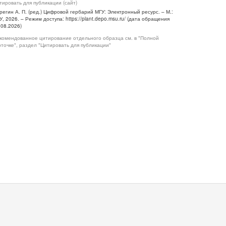
тировать для публикации (сайт)
регин А. П. (ред.) Цифровой гербарий МГУ: Электронный ресурс. – М.:
У, 2026. – Режим доступа: https://plant.depo.msu.ru/ (дата обращения
.08.2026)
комендованное цитирование отдельного образца см. в "Полной
рточке", раздел "Цитировать для публикации"