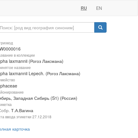
RU
EN
рихкод
W0000016
звание в коллекции
pha laxmannii (Рогоз Лаксмана)
инятое название
pha laxmannii Lepech. (Рогоз Лаксмана)
мейство
yphaceae
йонирование
ибирь, Западная Сибирь (S1) (Россия)
икетка
Собр.
Т.А.Вагина
та ввода этикетки
27.12.2018
олная карточка