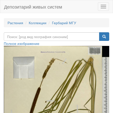
Депозитарий живых систем
Навиг
Растения
Коллекции
Гербарий МГУ
Полное изображение