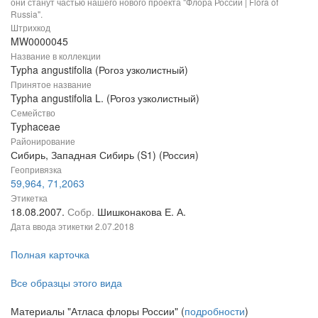
они станут частью нашего нового проекта "Флора России | Flora of
Russia".
Штрихкод
MW0000045
Название в коллекции
Typha angustifolia (Рогоз узколистный)
Принятое название
Typha angustifolia L. (Рогоз узколистный)
Семейство
Typhaceae
Районирование
Сибирь, Западная Сибирь (S1) (Россия)
Геопривязка
59,964, 71,2063
Этикетка
18.08.2007.
Собр.
Шишконакова Е. А.
Дата ввода этикетки
2.07.2018
Полная карточка
Все образцы этого вида
Материалы "Атласа флоры России" (
подробности
)