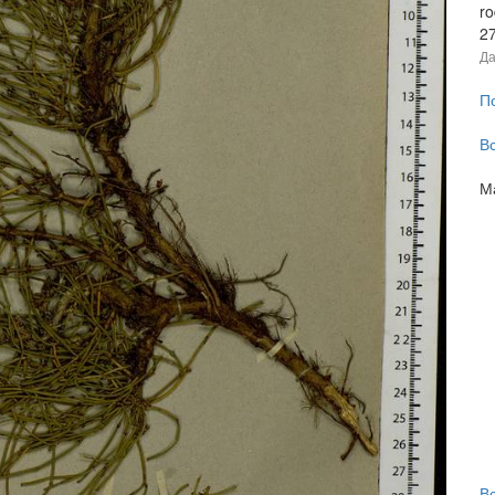
ro
2
Да
П
В
М
В