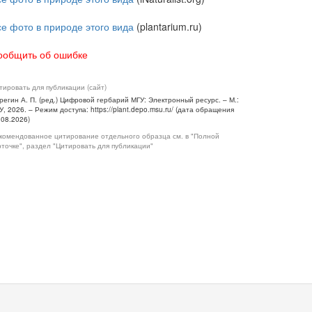
се фото в природе этого вида
(plantarium.ru)
ообщить об ошибке
тировать для публикации (сайт)
регин А. П. (ред.) Цифровой гербарий МГУ: Электронный ресурс. – М.:
У, 2026. – Режим доступа: https://plant.depo.msu.ru/ (дата обращения
.08.2026)
комендованное цитирование отдельного образца см. в "Полной
рточке", раздел "Цитировать для публикации"