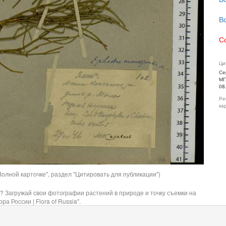
В
С
Ци
Се
МГ
08
Ре
ка
олной карточке", раздел "Цитировать для публикации")
? Загружай свои фотографии растений в природе и точку съемки на
ра России | Flora of Russia".