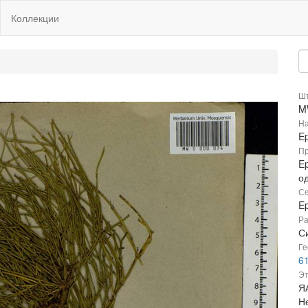
Коллекции
Шт
M
На
E
Пр
E
о
Се
E
Ра
Си
Ге
6
Эт
Я
Не