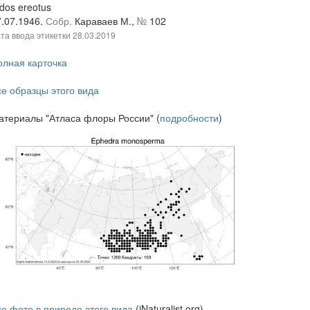
dos ereotus
7.07.1946.
Собр.
Караваев М.,
№
102
та ввода этикетки
28.03.2019
олная карточка
се образцы этого вида
атериалы "Атласа флоры России" (
подробности
)
се фото в природе этого вида
(iNaturalist.org)