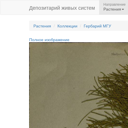
Направление
Депозитарий живых систем
Растения
Растения
Коллекции
Гербарий МГУ
Полное изображение