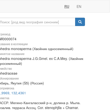
RU
EN
рихкод
W0000074
звание в коллекции
phedra monosperma (Хвойник односемянный)
инятое название
phedra monosperma J.G.Gmel. ex C.A.Mey. (Хвойник
дносемянный)
мейство
phedraceae
йонирование
бирь, Якутия (S5) (Россия)
опривязка
1,9969, 132,4361
икетка
АССР. Мегино-Кангаласский р-н, долина р. Мыла.
залив. терраса Ассоц. Cor. stenophjlla + Chamar.