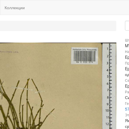
Коллекции
Шт
M
На
E
Пр
E
о
Се
E
Ра
Си
Ге
57
Эт
Як
ср