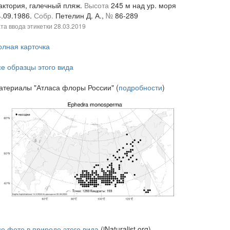
актория, галечный пляж.
Высота
245 м над ур. моря
4.09.1986.
Собр.
Петелин Д. А.,
№
86-289
та ввода этикетки
28.03.2019
олная карточка
се образцы этого вида
атериалы "Атласа флоры России" (
подробности
)
се фото в природе этого вида
(iNaturalist.org)