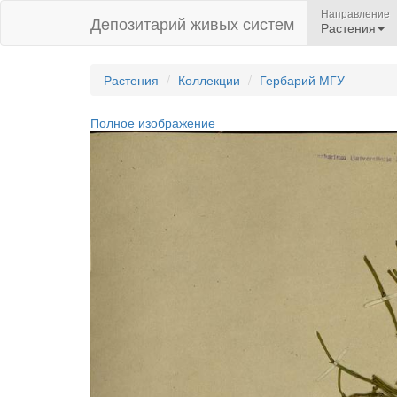
Направление
Депозитарий живых систем
Растения
Растения
Коллекции
Гербарий МГУ
Полное изображение