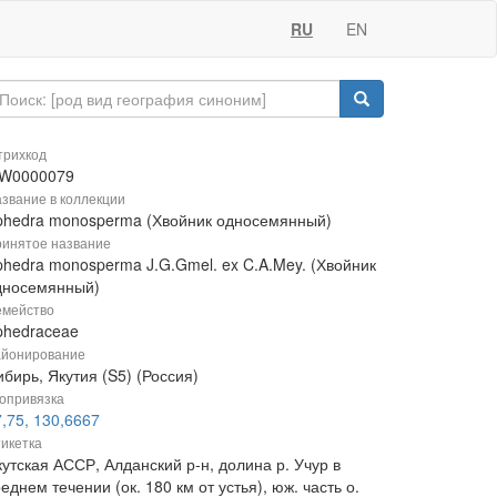
RU
EN
рихкод
W0000079
звание в коллекции
phedra monosperma (Хвойник односемянный)
инятое название
phedra monosperma J.G.Gmel. ex C.A.Mey. (Хвойник
дносемянный)
мейство
phedraceae
йонирование
бирь, Якутия (S5) (Россия)
опривязка
,75, 130,6667
икетка
утская АССР, Алданский р-н, долина р. Учур в
еднем течении (ок. 180 км от устья), юж. часть о.