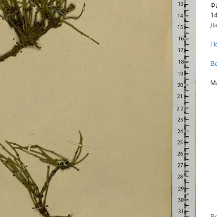
Ф
1
Да
П
В
М
В