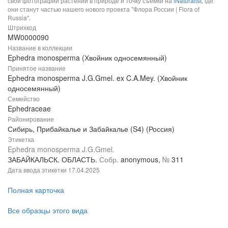
свои фотографии растений в природе и точку съемки на
iNaturalist
, где
они станут частью нашего нового проекта "Флора России | Flora of
Russia".
Штрихкод
MW0000090
Название в коллекции
Ephedra monosperma (Хвойник односемянный)
Принятое название
Ephedra monosperma J.G.Gmel. ex C.A.Mey. (Хвойник
односемянный)
Семейство
Ephedraceae
Районирование
Сибирь, Прибайкалье и Забайкалье (S4) (Россия)
Этикетка
Ephedra monosperma J.G.Gmel.
ЗАБАЙКАЛЬСК. ОБЛАСТЬ.
Собр.
anonymous,
№
311
Дата ввода этикетки
17.04.2025
Полная карточка
Все образцы этого вида