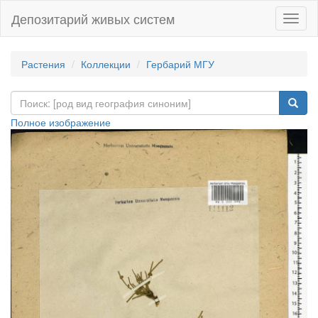
Депозитарий живых систем
Навиг
Растения
Коллекции
Гербарий МГУ
Полное изображение