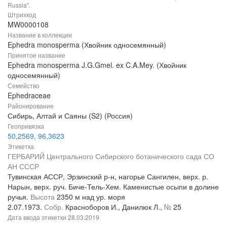
Russia".
Штрихкод
MW0000108
Название в коллекции
Ephedra monosperma (Хвойник односемянный)
Принятое название
Ephedra monosperma J.G.Gmel. ex C.A.Mey. (Хвойник
односемянный)
Семейство
Ephedraceae
Районирование
Сибирь, Алтай и Саяны (S2) (Россия)
Геопривязка
50,2569, 96,3623
Этикетка
ГЕРБАРИЙ Центрального Сибирского ботанического сада СО
АН СССР
Тувинская АССР, Эрзинский р-н, нагорье Сангилен, верх. р.
Нарын, верх. руч. Биче-Тель-Хем. Каменистые осыпи в долине
ручья.
Высота
2350 м над ур. моря
2.07.1973.
Собр.
Красноборов И., Данилюк Л.,
№
25
Дата ввода этикетки
28.03.2019