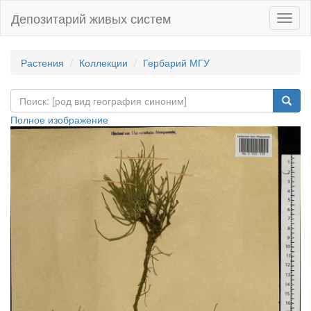
Депозитарий живых систем
Навиг
Растения
Коллекции
Гербарий МГУ
Полное изображение