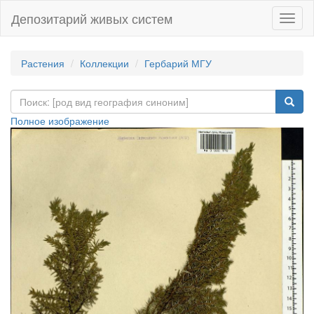
Депозитарий живых систем
Навиг
Растения
Коллекции
Гербарий МГУ
Полное изображение