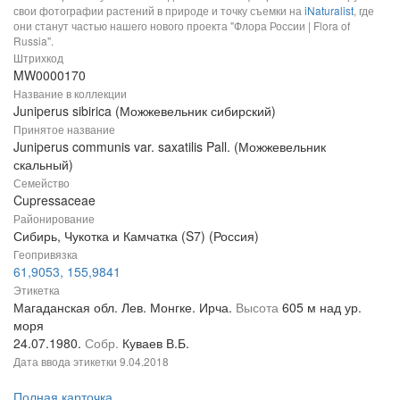
свои фотографии растений в природе и точку съемки на
iNaturalist
, где
они станут частью нашего нового проекта "Флора России | Flora of
Russia".
Штрихкод
MW0000170
Название в коллекции
Juniperus sibirica (Можжевельник сибирский)
Принятое название
Juniperus communis var. saxatilis Pall. (Можжевельник
скальный)
Семейство
Cupressaceae
Районирование
Сибирь, Чукотка и Камчатка (S7) (Россия)
Геопривязка
61,9053, 155,9841
Этикетка
Магаданская обл. Лев. Монгке. Ирча.
Высота
605 м над ур.
моря
24.07.1980.
Собр.
Куваев В.Б.
Дата ввода этикетки
9.04.2018
Полная карточка