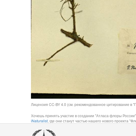
Лицензия CC-BY 4.0 (см. рекомендованное цитирование в "П
Хочешь принять участие в создании "Атласа флоры России"
iNaturalist
, где они станут частью нашего нового проекта "Фло