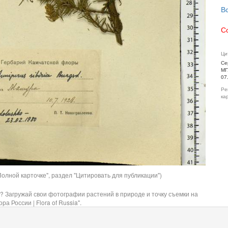
В
С
Ци
Се
МГ
07
Ре
ка
олной карточке", раздел "Цитировать для публикации")
? Загружай свои фотографии растений в природе и точку съемки на
ра России | Flora of Russia".