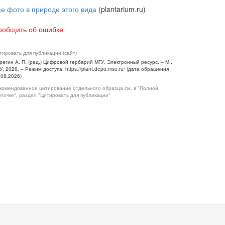
се фото в природе этого вида
(plantarium.ru)
ообщить об ошибке
тировать для публикации (сайт)
регин А. П. (ред.) Цифровой гербарий МГУ: Электронный ресурс. – М.:
У, 2026. – Режим доступа: https://plant.depo.msu.ru/ (дата обращения
.08.2026)
комендованное цитирование отдельного образца см. в "Полной
рточке", раздел "Цитировать для публикации"