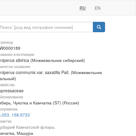
RU
EN
рихкод
W0000189
звание в коллекции
niperus sibirica (Можжевельник сибирский)
инятое название
niperus communis var. saxatilis Pall. (Можжевельник
кальный)
мейство
upressaceae
йонирование
бирь, Чукотка и Камчатка (S7) (Россия)
опривязка
,053, 158,9733
икетка
ербарий Камчатской флоры.
амчатка, Машура