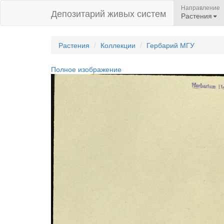
Направление
Депозитарий живых систем
Растения
Растения
Коллекции
Гербарий МГУ
Полное изображение