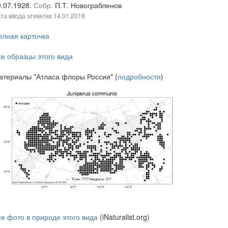
0.07.1928.
Собр.
П.Т. Новограбленов
та ввода этикетки
14.01.2018
олная карточка
се образцы этого вида
атериалы "Атласа флоры России" (
подробности
)
се фото в природе этого вида
(iNaturalist.org)