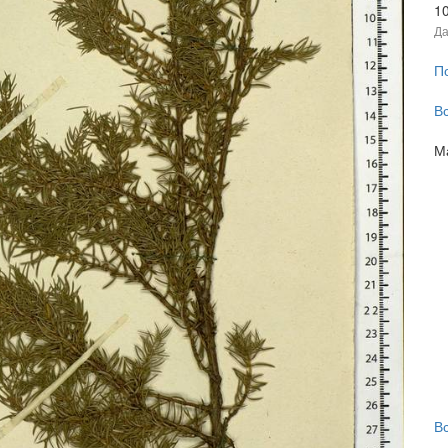
1
Да
П
В
М
В