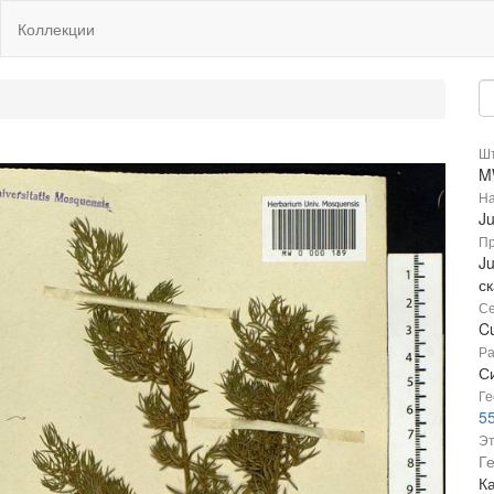
Коллекции
Шт
M
На
Ju
Пр
Ju
с
Се
C
Ра
Си
Ге
55
Эт
Г
К