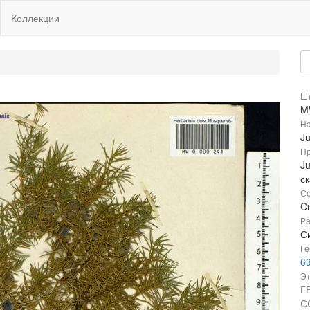
Коллекции
Шт
M
На
Ju
Пр
Ju
с
Се
C
Ра
Си
Ге
6
Эт
Г
С