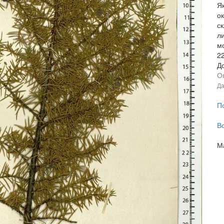
Я
о
с
л
м
2
Д
О
Да
П
В
М