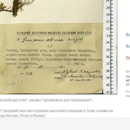
В
В
С
Ци
Се
МГ
07
Ре
ка
олной карточке", раздел "Цитировать для публикации")
? Загружай свои фотографии растений в природе и точку съемки на
ра России | Flora of Russia".