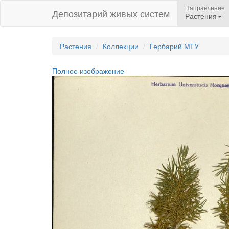
Направление
Депозитарий живых систем
Растения
Растения
Коллекции
Гербарий МГУ
Полное изображение