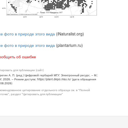
се фото в природе этого вида
(iNaturalist.org)
се фото в природе этого вида
(plantarium.ru)
ообщить об ошибке
тировать для публикации (сайт)
регин А. П. (ред.) Цифровой гербарий МГУ: Электронный ресурс. – М.:
У, 2026. – Режим доступа: https://plant.depo.msu.ru/ (дата обращения
.08.2026)
комендованное цитирование отдельного образца см. в "Полной
рточке", раздел "Цитировать для публикации"