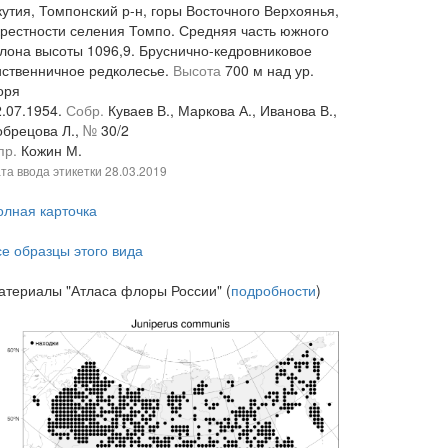
кутия, Томпонский р-н, горы Восточного Верхоянья,
крестности селения Томпо. Средняя часть южного
клона высоты 1096,9. Бруснично-кедровниковое
иственничное редколесье.
Высота
700 м над ур.
оря
2.07.1954.
Собр.
Куваев В., Маркова А., Иванова В.,
обрецова Л.,
№
30/2
пр.
Кожин М.
та ввода этикетки
28.03.2019
олная карточка
се образцы этого вида
атериалы "Атласа флоры России" (
подробности
)