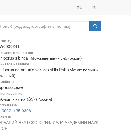
RU
EN
рихкод
W0000241
звание в коллекции
niperus sibirica (Можжевельник сибирский)
инятое название
niperus communis var. saxatilis Pall. (Можжевельник
кальный)
мейство
upressaceae
йонирование
бирь, Якутия (S5) (Россия)
опривязка
3,9062, 135,9308
икетка
ЕРБАРИЙ ЯКУТСКОГО ФИЛИАЛА АКАДЕМИИ НАУК
ССР