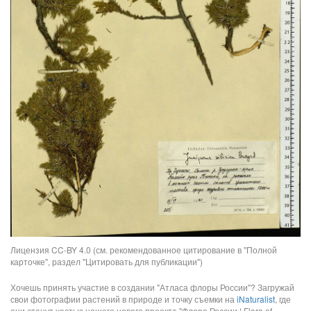
Лицензия CC-BY 4.0 (см. рекомендованное цитирование в "Полной
карточке", раздел "Цитировать для публикации")
Хочешь принять участие в создании "Атласа флоры России"? Загружай
свои фотографии растений в природе и точку съемки на
iNaturalist
, где
они станут частью нашего нового проекта "Флора России | Flora of