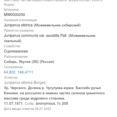
Russia".
Штрихкод
MW0000250
Название в коллекции
Juniperus sibirica (Можжевельник сибирский)
Принятое название
Juniperus communis var. saxatilis Pall. (Можжевельник
скальный)
Семейство
Cupressaceae
Районирование
Сибирь, Якутия (S5) (Россия)
Геопривязка
64,822, 146,4711
Этикетка
Juniperus sibirica Burgsd.
Хр. Черского. Долина р. Чугулукка-юрюе. Бассейн ручья
Кэнники, на россыпях в нижних частях склонов гранитного
массива среди кедрового стланика.
11.07.1971.
Собр.
anonymous,
№
205
Дата ввода этикетки
26.07.2022