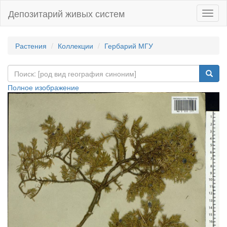
Депозитарий живых систем
Навиг
Растения
Коллекции
Гербарий МГУ
Полное изображение