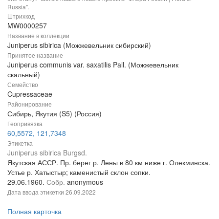
Russia".
Штрихкод
MW0000257
Название в коллекции
Juniperus sibirica (Можжевельник сибирский)
Принятое название
Juniperus communis var. saxatilis Pall. (Можжевельник
скальный)
Семейство
Cupressaceae
Районирование
Сибирь, Якутия (S5) (Россия)
Геопривязка
60,5572, 121,7348
Этикетка
Juniperus sibirica Burgsd.
Якутская АССР. Пр. берег р. Лены в 80 км ниже г. Олекминска.
Устье р. Хатыстыр; каменистый склон сопки.
29.06.1960.
Собр.
anonymous
Дата ввода этикетки
26.09.2022
Полная карточка