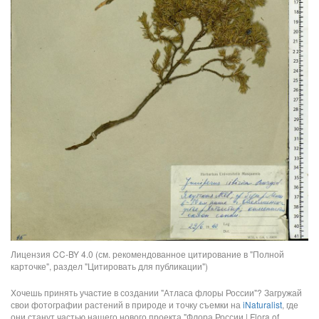
Лицензия CC-BY 4.0 (см. рекомендованное цитирование в "Полной
карточке", раздел "Цитировать для публикации")
Хочешь принять участие в создании "Атласа флоры России"? Загружай
свои фотографии растений в природе и точку съемки на
iNaturalist
, где
они станут частью нашего нового проекта "Флора России | Flora of