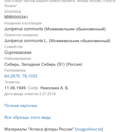
они станут частью нашего нового проекта "Флора России | Flora of
Russia".
Штрихкод
MW0000341
Название в коллекции
Juniperus communis (Можжевельник обыкновенный)
Принятое название
Juniperus communis L. (Можжевельник обыкновенный)
Семейство
Cupressaceae
Районирование
Сибирь, Западная Сибирь (S1) (Россия)
Геопривязка
64,2875, 78,1032
Этикетка
11.06.1949.
Собр.
Николаев А. Б.
Дата ввода этикетки
2.07.2018
Полная карточка
Все образцы этого вида
Материалы "Атласа флоры России" (
подробности
)