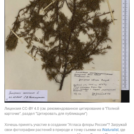
Лицензия CC-BY 4.0 (см. рекомендованное цитирование в "Полной
карточке", раздел "Цитировать для публикации")
Хочешь принять участие в создании "Атласа флоры России"? Загружай
свои фотографии растений в природе и точку съемки на
iNaturalist
, где