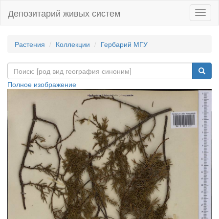
Депозитарий живых систем
Навиг
Растения
Коллекции
Гербарий МГУ
Полное изображение