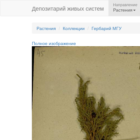
Направление
Депозитарий живых систем
Растения
Растения
Коллекции
Гербарий МГУ
Полное изображение