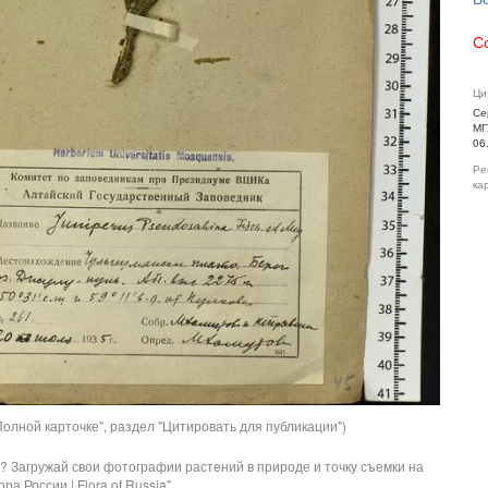
С
Ци
Се
МГ
06
Ре
ка
олной карточке", раздел "Цитировать для публикации")
? Загружай свои фотографии растений в природе и точку съемки на
ра России | Flora of Russia".