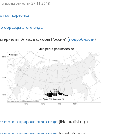
та ввода этикетки
27.11.2018
олная карточка
се образцы этого вида
атериалы "Атласа флоры России" (
подробности
)
се фото в природе этого вида
(iNaturalist.org)
се фото в природе этого вида
(plantarium.ru)