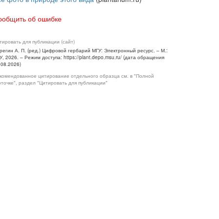
ообщить об ошибке
тировать для публикации (сайт)
регин А. П. (ред.) Цифровой гербарий МГУ: Электронный ресурс. – М.:
У, 2026. – Режим доступа: https://plant.depo.msu.ru/ (дата обращения
.08.2026)
комендованное цитирование отдельного образца см. в "Полной
рточке", раздел "Цитировать для публикации"