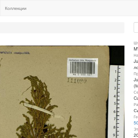
Коллекции
Шт
M
На
J
л
Пр
Ju
(
Се
C
Ра
С
Ге
50
Эт
2