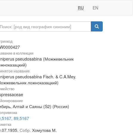
RU
EN
рихкод
W0000427
звание в коллекции
uniperus pseudosabina (Можжевельник
ожноказацкий)
инятое название
niperus pseudosabina Fisch. & C.A.Mey.
Можжевельник ложноказацкий)
мейство
upressaceae
йонирование
ибирь, Алтай и Саяны (S2) (Россия)
опривязка
,5167, 89,5167
икетка
0.07.1935.
Собр.
Хомутова М.