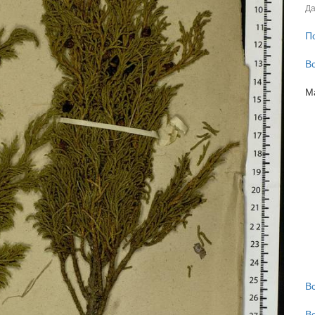
Да
П
В
М
В
В