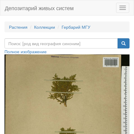
Депозитарий живых систем
Навиг
Растения
Коллекции
Гербарий МГУ
Полное изображение