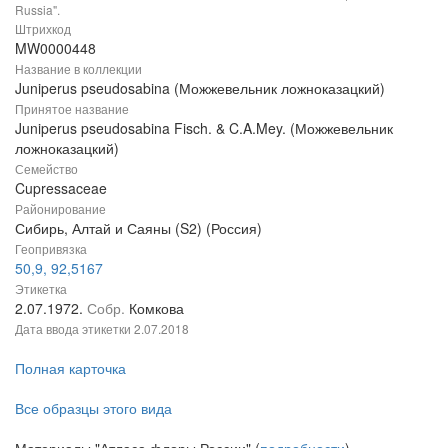
Russia".
Штрихкод
MW0000448
Название в коллекции
Juniperus pseudosabina (Можжевельник ложноказацкий)
Принятое название
Juniperus pseudosabina Fisch. & C.A.Mey. (Можжевельник
ложноказацкий)
Семейство
Cupressaceae
Районирование
Сибирь, Алтай и Саяны (S2) (Россия)
Геопривязка
50,9, 92,5167
Этикетка
2.07.1972.
Собр.
Комкова
Дата ввода этикетки
2.07.2018
Полная карточка
Все образцы этого вида