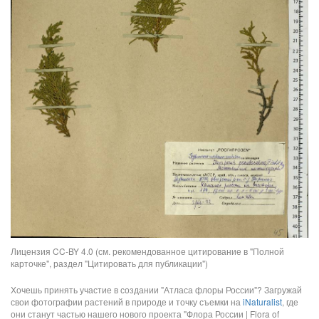
Лицензия CC-BY 4.0 (см. рекомендованное цитирование в "Полной
карточке", раздел "Цитировать для публикации")
Хочешь принять участие в создании "Атласа флоры России"? Загружай
свои фотографии растений в природе и точку съемки на
iNaturalist
, где
они станут частью нашего нового проекта "Флора России | Flora of