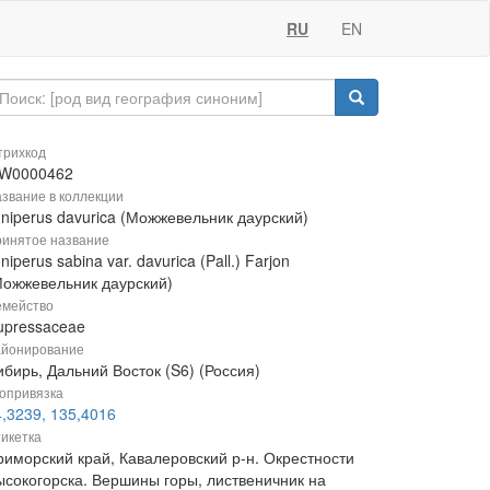
RU
EN
рихкод
W0000462
звание в коллекции
uniperus davurica (Можжевельник даурский)
инятое название
niperus sabina var. davurica (Pall.) Farjon
Можжевельник даурский)
мейство
upressaceae
йонирование
бирь, Дальний Восток (S6) (Россия)
опривязка
4,3239, 135,4016
икетка
риморский край, Кавалеровский р-н. Окрестности
ысокогорска. Вершины горы, лиственичник на