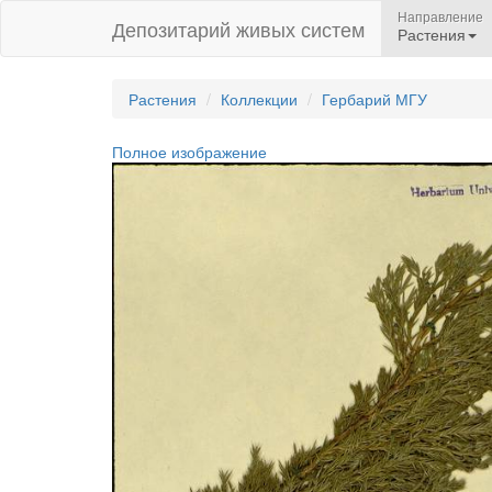
Направление
Депозитарий живых систем
Растения
Растения
Коллекции
Гербарий МГУ
Полное изображение