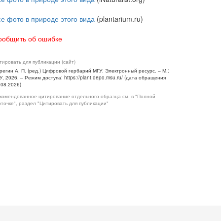
се фото в природе этого вида
(plantarium.ru)
ообщить об ошибке
тировать для публикации (сайт)
регин А. П. (ред.) Цифровой гербарий МГУ: Электронный ресурс. – М.:
У, 2026. – Режим доступа: https://plant.depo.msu.ru/ (дата обращения
.08.2026)
комендованное цитирование отдельного образца см. в "Полной
рточке", раздел "Цитировать для публикации"