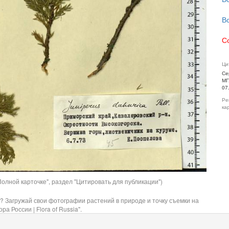
В
С
Ци
Се
МГ
07
Ре
ка
олной карточке", раздел "Цитировать для публикации")
? Загружай свои фотографии растений в природе и точку съемки на
ра России | Flora of Russia".