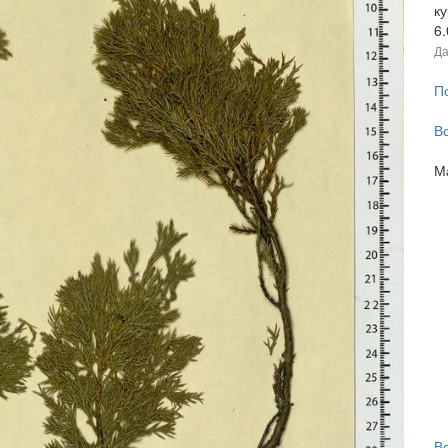
к
6
Да
П
В
М
В