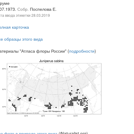
уруме
.07.1973.
Собр.
Поспелова Е.
та ввода этикетки
28.03.2019
олная карточка
се образцы этого вида
атериалы "Атласа флоры России" (
подробности
)
се фото в природе этого вида
(iNaturalist.org)