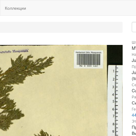
Коллекции
Шт
M
На
J
Пр
Ju
(
Се
C
Ра
Си
Ге
4
Эт
П
В