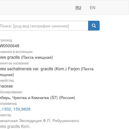
RU
EN
рихкод
W0000648
звание в коллекции
ies gracilis (Пихта изящная)
инятое название
ies sachalinensis var. gracilis (Kom.) Farjon (Пихта
зящная)
мейство
inaceae
йонирование
бирь, Чукотка и Камчатка (S7) (Россия)
опривязка
4,1302, 159,9828
икетка
амчатская Экспедиция Ф.П. Рябушинского
ies gracilis Kom.