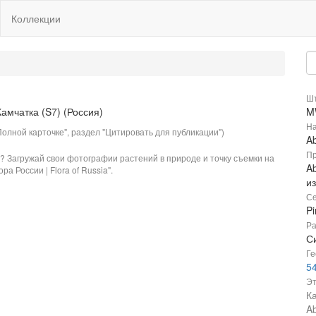
Коллекции
Шт
M
На
олной карточке", раздел "Цитировать для публикации")
Ab
Пр
? Загружай свои фотографии растений в природе и точку съемки на
Ab
ра России | Flora of Russia".
и
Се
P
Ра
Си
Ге
5
Эт
К
Ab