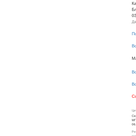
К
Б
0
Да
П
В
М
В
В
С
Ци
Се
МГ
06
Ре
ка