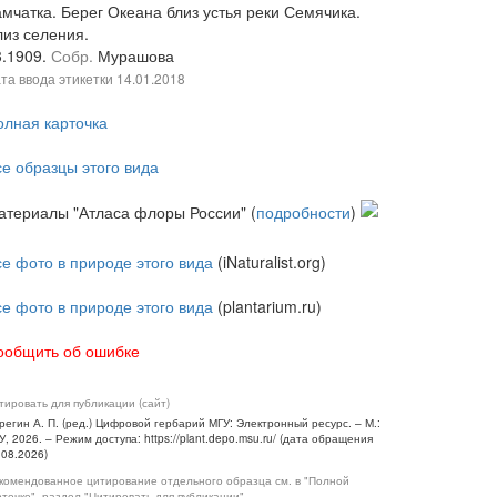
амчатка. Берег Океана близ устья реки Семячика.
лиз селения.
3.1909.
Собр.
Мурашова
та ввода этикетки
14.01.2018
олная карточка
се образцы этого вида
атериалы "Атласа флоры России" (
подробности
)
се фото в природе этого вида
(iNaturalist.org)
се фото в природе этого вида
(plantarium.ru)
ообщить об ошибке
тировать для публикации (сайт)
регин А. П. (ред.) Цифровой гербарий МГУ: Электронный ресурс. – М.:
У, 2026. – Режим доступа: https://plant.depo.msu.ru/ (дата обращения
.08.2026)
комендованное цитирование отдельного образца см. в "Полной
рточке", раздел "Цитировать для публикации"