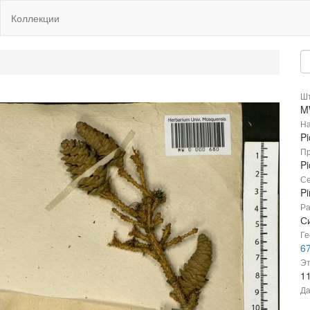
Коллекции
Шт
M
На
Pi
Пр
Pi
Се
P
Ра
С
Ге
67
Эт
1
Да