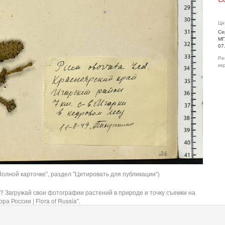
Ци
Се
МГ
07
Ре
ка
олной карточке", раздел "Цитировать для публикации")
? Загружай свои фотографии растений в природе и точку съемки на
ра России | Flora of Russia".