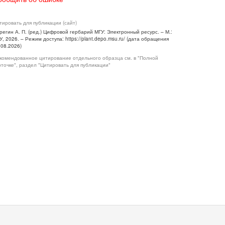
тировать для публикации (сайт)
регин А. П. (ред.) Цифровой гербарий МГУ: Электронный ресурс. – М.:
У, 2026. – Режим доступа: https://plant.depo.msu.ru/ (дата обращения
.08.2026)
комендованное цитирование отдельного образца см. в "Полной
рточке", раздел "Цитировать для публикации"