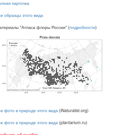
олная карточка
се образцы этого вида
атериалы "Атласа флоры России" (
подробности
)
се фото в природе этого вида
(iNaturalist.org)
се фото в природе этого вида
(plantarium.ru)
ообщить об ошибке