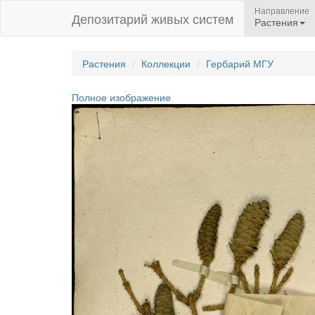
Направление
Депозитарий живых систем
Растения
Растения
Коллекции
Гербарий МГУ
Полное изображение