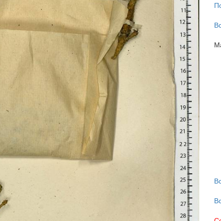
П
В
М
В
В
С