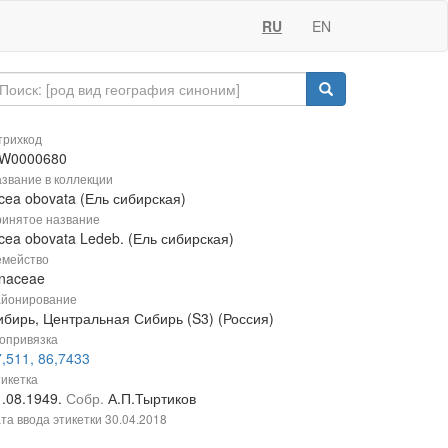
RU
EN
рихкод
W0000680
звание в коллекции
cea obovata (Ель сибирская)
инятое название
cea obovata Ledeb. (Ель сибирская)
мейство
inaceae
йонирование
ибирь, Центральная Сибирь (S3) (Россия)
опривязка
,511, 86,7433
икетка
1.08.1949.
Собр.
А.П.Тыртиков
та ввода этикетки
30.04.2018