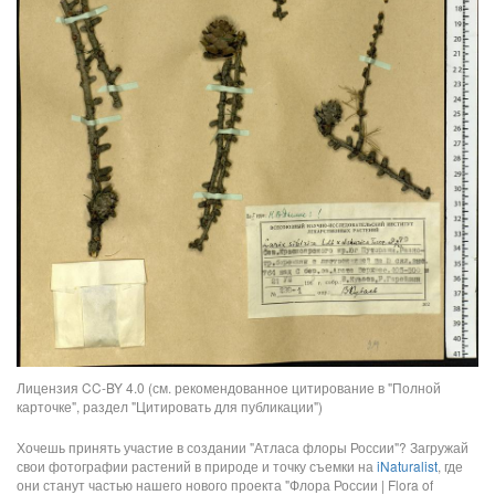
Лицензия CC-BY 4.0 (см. рекомендованное цитирование в "Полной
карточке", раздел "Цитировать для публикации")
Хочешь принять участие в создании "Атласа флоры России"? Загружай
свои фотографии растений в природе и точку съемки на
iNaturalist
, где
они станут частью нашего нового проекта "Флора России | Flora of