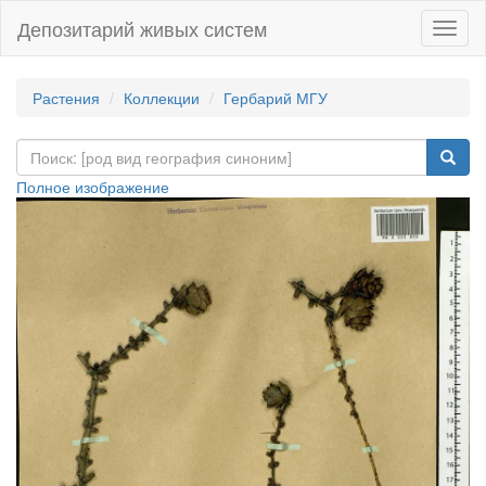
Депозитарий живых систем
Навиг
Растения
Коллекции
Гербарий МГУ
Полное изображение