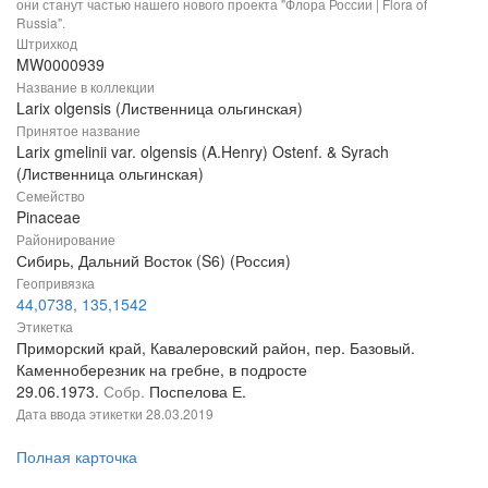
они станут частью нашего нового проекта "Флора России | Flora of
Russia".
Штрихкод
MW0000939
Название в коллекции
Larix olgensis (Лиственница ольгинская)
Принятое название
Larix gmelinii var. olgensis (A.Henry) Ostenf. & Syrach
(Лиственница ольгинская)
Семейство
Pinaceae
Районирование
Сибирь, Дальний Восток (S6) (Россия)
Геопривязка
44,0738, 135,1542
Этикетка
Приморский край, Кавалеровский район, пер. Базовый.
Каменноберезник на гребне, в подросте
29.06.1973.
Собр.
Поспелова Е.
Дата ввода этикетки
28.03.2019
Полная карточка