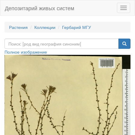
Депозитарий живых систем
Навиг
Растения
Коллекции
Гербарий МГУ
Полное изображение