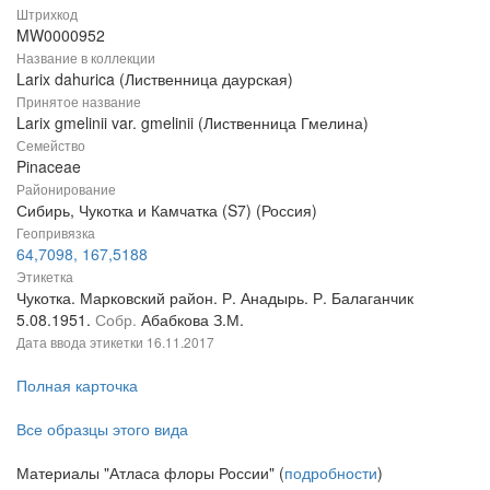
Штрихкод
MW0000952
Название в коллекции
Larix dahurica (Лиственница даурская)
Принятое название
Larix gmelinii var. gmelinii (Лиственница Гмелина)
Семейство
Pinaceae
Районирование
Сибирь, Чукотка и Камчатка (S7) (Россия)
Геопривязка
64,7098, 167,5188
Этикетка
Чукотка. Марковский район. Р. Анадырь. Р. Балаганчик
5.08.1951.
Собр.
Абабкова З.М.
Дата ввода этикетки
16.11.2017
Полная карточка
Все образцы этого вида
Материалы "Атласа флоры России" (
подробности
)