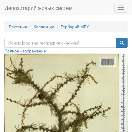
Депозитарий живых систем
Навиг
Растения
Коллекции
Гербарий МГУ
Полное изображение