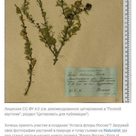
Лицензия CC-BY 4.0 (см. рекомендованное цитирование в "Полной
карточке", раздел "Цитировать для публикации")
Хочешь принять участие в создании "Атласа флоры России"? Загружай
свои фотографии растений в природе и точку съемки на
iNaturalist
, где
они станут частью нашего нового проекта "Флора России | Flora of