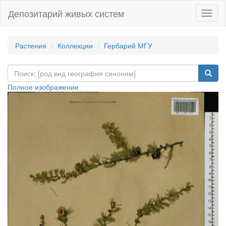
Депозитарий живых систем
Навиг
Растения
Коллекции
Гербарий МГУ
Полное изображение