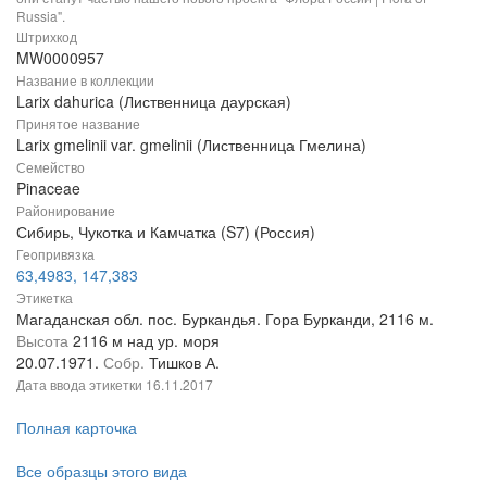
Russia".
Штрихкод
MW0000957
Название в коллекции
Larix dahurica (Лиственница даурская)
Принятое название
Larix gmelinii var. gmelinii (Лиственница Гмелина)
Семейство
Pinaceae
Районирование
Сибирь, Чукотка и Камчатка (S7) (Россия)
Геопривязка
63,4983, 147,383
Этикетка
Магаданская обл. пос. Буркандья. Гора Бурканди, 2116 м.
Высота
2116 м над ур. моря
20.07.1971.
Собр.
Тишков А.
Дата ввода этикетки
16.11.2017
Полная карточка
Все образцы этого вида