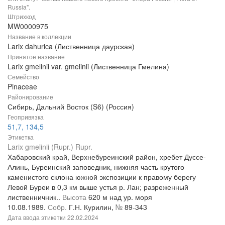
Russia".
Штрихкод
MW0000975
Название в коллекции
Larix dahurica (Лиственница даурская)
Принятое название
Larix gmelinii var. gmelinii (Лиственница Гмелина)
Семейство
Pinaceae
Районирование
Сибирь, Дальний Восток (S6) (Россия)
Геопривязка
51,7, 134,5
Этикетка
Larix gmelinii (Rupr.) Rupr.
Хабаровский край, Верхнебуреинский район, хребет Дуссе-
Алинь, Буреинский заповедник, нижняя часть крутого
каменистого склона южной экспозиции к правому берегу
Левой Буреи в 0,3 км выше устья р. Лан; разреженный
лиственничник..
Высота
620 м над ур. моря
10.08.1989.
Собр.
Г.Н. Курилин,
№
89-343
Дата ввода этикетки
22.02.2024