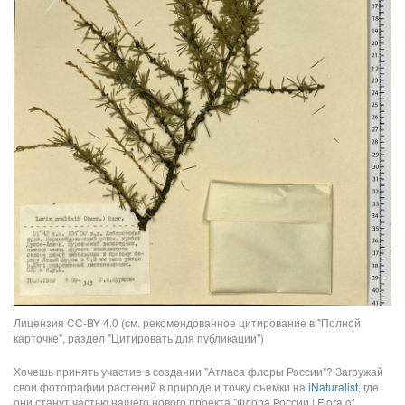
Лицензия CC-BY 4.0 (см. рекомендованное цитирование в "Полной
карточке", раздел "Цитировать для публикации")
Хочешь принять участие в создании "Атласа флоры России"? Загружай
свои фотографии растений в природе и точку съемки на
iNaturalist
, где
они станут частью нашего нового проекта "Флора России | Flora of