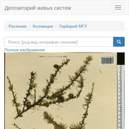
Депозитарий живых систем
Навиг
Растения
Коллекции
Гербарий МГУ
Полное изображение