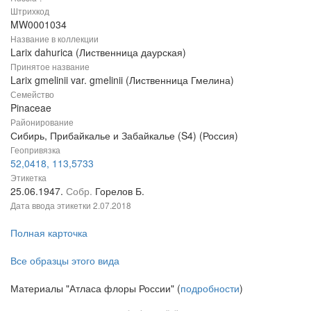
Штрихкод
MW0001034
Название в коллекции
Larix dahurica (Лиственница даурская)
Принятое название
Larix gmelinii var. gmelinii (Лиственница Гмелина)
Семейство
Pinaceae
Районирование
Сибирь, Прибайкалье и Забайкалье (S4) (Россия)
Геопривязка
52,0418, 113,5733
Этикетка
25.06.1947.
Собр.
Горелов Б.
Дата ввода этикетки
2.07.2018
Полная карточка
Все образцы этого вида
Материалы "Атласа флоры России" (
подробности
)