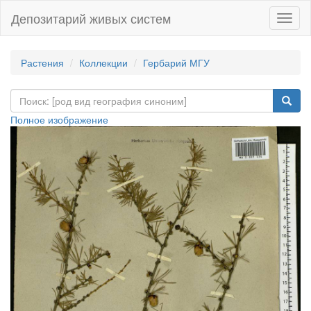
Депозитарий живых систем
Навиг
Растения
Коллекции
Гербарий МГУ
Полное изображение