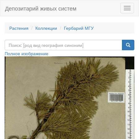
Депозитарий живых систем
Навиг
Растения
Коллекции
Гербарий МГУ
Полное изображение