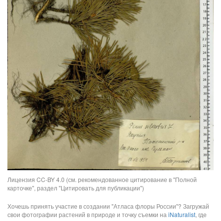
Лицензия CC-BY 4.0 (см. рекомендованное цитирование в "Полной
карточке", раздел "Цитировать для публикации")
Хочешь принять участие в создании "Атласа флоры России"? Загружай
свои фотографии растений в природе и точку съемки на
iNaturalist
, где