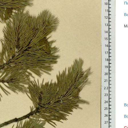
П
В
М
В
В
С