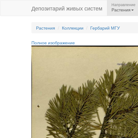
Направление
Депозитарий живых систем
Растения
Растения
Коллекции
Гербарий МГУ
Полное изображение