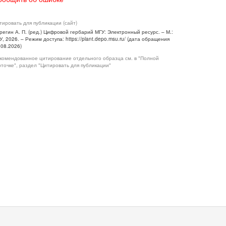
тировать для публикации (сайт)
регин А. П. (ред.) Цифровой гербарий МГУ: Электронный ресурс. – М.:
У, 2026. – Режим доступа: https://plant.depo.msu.ru/ (дата обращения
.08.2026)
комендованное цитирование отдельного образца см. в "Полной
рточке", раздел "Цитировать для публикации"