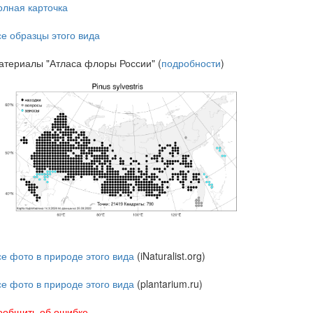
олная карточка
се образцы этого вида
атериалы "Атласа флоры России" (
подробности
)
се фото в природе этого вида
(iNaturalist.org)
се фото в природе этого вида
(plantarium.ru)
ообщить об ошибке