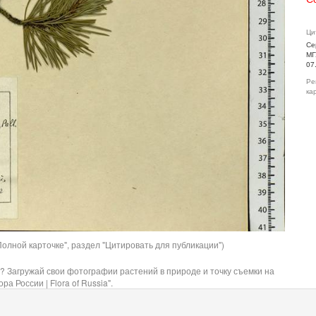
Ци
Се
МГ
07
Ре
ка
олной карточке", раздел "Цитировать для публикации")
? Загружай свои фотографии растений в природе и точку съемки на
ра России | Flora of Russia".