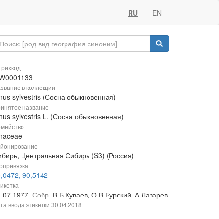
RU
EN
рихкод
W0001133
звание в коллекции
nus sylvestris (Сосна обыкновенная)
инятое название
nus sylvestris L. (Сосна обыкновенная)
мейство
inaceae
йонирование
ибирь, Центральная Сибирь (S3) (Россия)
опривязка
,0472, 90,5142
икетка
1.07.1977.
Собр.
В.Б.Куваев, О.В.Бурский, А.Лазарев
та ввода этикетки
30.04.2018