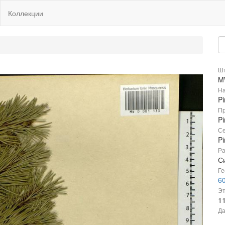
Коллекции
Шт
M
На
Pi
Пр
Pi
Се
P
Ра
С
Ге
60
Эт
1
Да