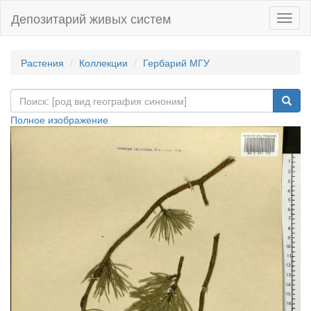
Депозитарий живых систем
Навиг
Растения
Коллекции
Гербарий МГУ
Полное изображение