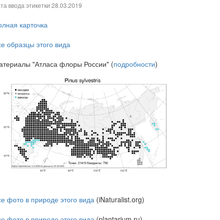
та ввода этикетки
28.03.2019
олная карточка
се образцы этого вида
атериалы "Атласа флоры России" (
подробности
)
се фото в природе этого вида
(iNaturalist.org)
се фото в природе этого вида
(plantarium.ru)