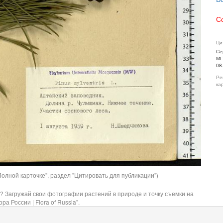
С
Ци
Се
МГ
08
Ре
ка
олной карточке", раздел "Цитировать для публикации")
? Загружай свои фотографии растений в природе и точку съемки на
ра России | Flora of Russia".