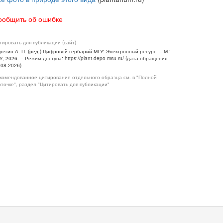
ообщить об ошибке
тировать для публикации (сайт)
регин А. П. (ред.) Цифровой гербарий МГУ: Электронный ресурс. – М.:
У, 2026. – Режим доступа: https://plant.depo.msu.ru/ (дата обращения
.08.2026)
комендованное цитирование отдельного образца см. в "Полной
рточке", раздел "Цитировать для публикации"