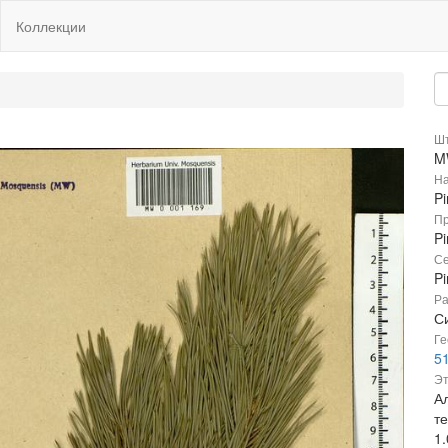
Коллекции
Шт
M
На
Pi
Пр
Pi
Се
P
Ра
С
Ге
51
Эт
А
те
1