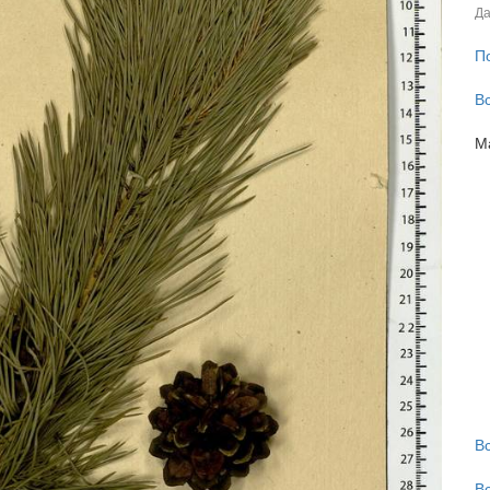
Да
П
В
М
В
В