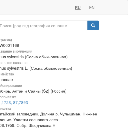
RU
EN
рихкод
W0001169
звание в коллекции
nus sylvestris (Сосна обыкновенная)
инятое название
nus sylvestris L. (Сосна обыкновенная)
мейство
inaceae
йонирование
ибирь, Алтай и Саяны (S2) (Россия)
опривязка
,1723, 87,7893
икетка
лтайский заповедник. Долина р. Чулышман. Нижнее
чение. Участки соснового леса
.08.1959.
Собр.
Шведчикова Н.