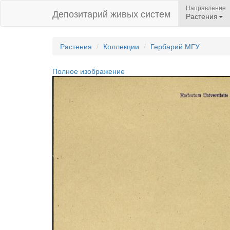
Направление
Депозитарий живых систем
Растения
Растения
Коллекции
Гербарий МГУ
Полное изображение