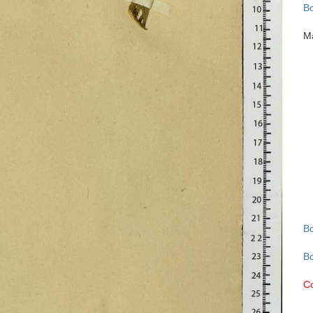
В
М
В
В
С