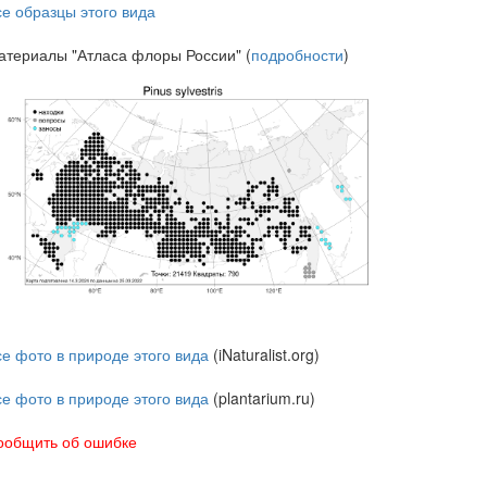
се образцы этого вида
атериалы "Атласа флоры России" (
подробности
)
се фото в природе этого вида
(iNaturalist.org)
се фото в природе этого вида
(plantarium.ru)
ообщить об ошибке