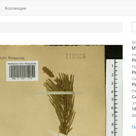
Коллекции
Шт
M
На
Pi
Пр
Pi
Се
P
Ра
С
Эт
1
Да
П