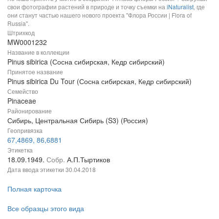
свои фотографии растений в природе и точку съемки на
iNaturalist
, где
они станут частью нашего нового проекта "Флора России | Flora of
Russia".
Штрихкод
MW0001232
Название в коллекции
Pinus sibirica (Сосна сибирская, Кедр сибирский)
Принятое название
Pinus sibirica Du Tour (Сосна сибирская, Кедр сибирский)
Семейство
Pinaceae
Районирование
Сибирь, Центральная Сибирь (S3) (Россия)
Геопривязка
67,4869, 86,6881
Этикетка
18.09.1949.
Собр.
А.П.Тыртиков
Дата ввода этикетки
30.04.2018
Полная карточка
Все образцы этого вида