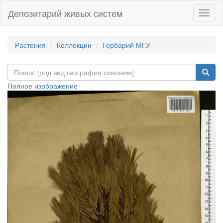
Депозитарий живых систем
Навиг
Растения
Коллекции
Гербарий МГУ
Полное изображение